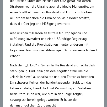
die Ukraine unter den Einfluss der USA gerät. Für deren
Strategen war die Ukraine aber die ideale Marionette, um
einen Spaltkeil zwischen Russland und Europa zu treiben.
Außerdem besaßen die Ukraine so viele Bodenschätze,
dass die Gier jegliche Mäßigung overrulte.
Also wurden Milliarden an Mitteln für Propaganda und
Aufrüstung investiert und eine USA-hörige Regierung
installiert. Und die Provokationen – unter anderem mit
täglichem Beschuss der abtrünnigen Ostprovinzen – laufend
erhöht.
Nach dem „Erfolg“ in Syrien fühlte Russland sich schließlich
stark genug. Und Putin gab den Angriffsbefehl, um die
„Nazis in Kiew“ auszuschalten und den Terror zu beenden.
Ein schwerer Fehler, der hundertausenden Soldaten das
Leben kostete, Elend, Tod und Verwüstung im Zivilleben
bedeutete. Putin war, wie sich in der Folge zeigte,
strategisch herein gelegt worden. Er hatte den
dümmstmöglichen Zug gemacht.