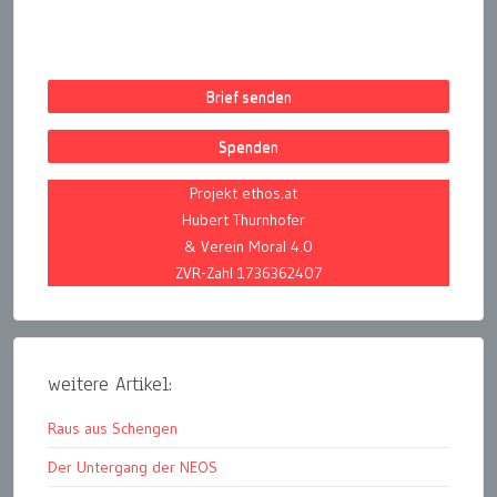
Brief senden
Spenden
Projekt ethos.at
Hubert Thurnhofer
& Verein Moral 4.0
ZVR-Zahl 1736362407
weitere Artikel:
Raus aus Schengen
Der Untergang der NEOS