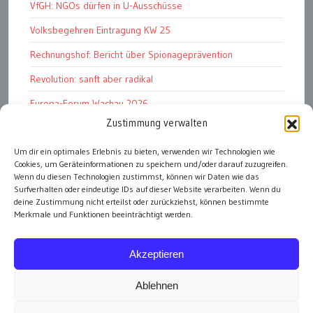
VfGH: NGOs dürfen in U-Ausschüsse
Volksbegehren Eintragung KW 25
Rechnungshof: Bericht über Spionageprävention
Revolution: sanft aber radikal
Europa-Forum Wachau 2026
Zustimmung verwalten
Amnesty Report 2025/26
Um dir ein optimales Erlebnis zu bieten, verwenden wir Technologien wie
Attac kritisiert neues EU-Rüstungspaket
Cookies, um Geräteinformationen zu speichern und/oder darauf zuzugreifen.
Ungarn ist demokratischer als Österreich
Wenn du diesen Technologien zustimmst, können wir Daten wie das
Surfverhalten oder eindeutige IDs auf dieser Website verarbeiten. Wenn du
deine Zustimmung nicht erteilst oder zurückziehst, können bestimmte
Merkmale und Funktionen beeinträchtigt werden.
alle Artikel
Akzeptieren
Ablehnen