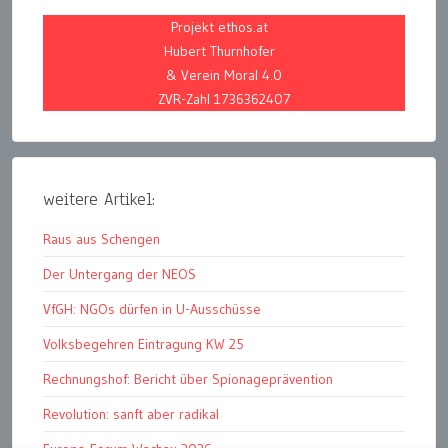
Projekt ethos.at
Hubert Thurnhofer
& Verein Moral 4.0
ZVR-Zahl 1736362407
weitere Artikel:
Raus aus Schengen
Der Untergang der NEOS
VfGH: NGOs dürfen in U-Ausschüsse
Volksbegehren Eintragung KW 25
Rechnungshof: Bericht über Spionageprävention
Revolution: sanft aber radikal