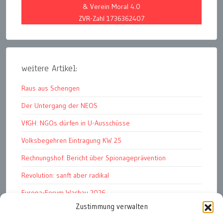
& Verein Moral 4.0
ZVR-Zahl 1736362407
weitere Artikel:
Raus aus Schengen
Der Untergang der NEOS
VfGH: NGOs dürfen in U-Ausschüsse
Volksbegehren Eintragung KW 25
Rechnungshof: Bericht über Spionageprävention
Revolution: sanft aber radikal
Europa-Forum Wachau 2026
Zustimmung verwalten
Amnesty Report 2025/26