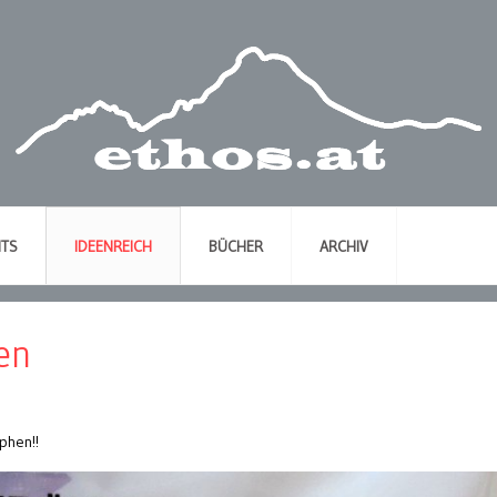
NTS
IDEENREICH
BÜCHER
ARCHIV
en
phen!!