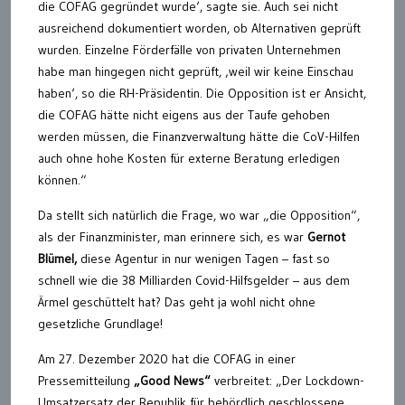
die COFAG gegründet wurde‘, sagte sie. Auch sei nicht
ausreichend dokumentiert worden, ob Alternativen geprüft
wurden. Einzelne Förderfälle von privaten Unternehmen
habe man hingegen nicht geprüft, ‚weil wir keine Einschau
haben‘, so die RH-Präsidentin. Die Opposition ist er Ansicht,
die COFAG hätte nicht eigens aus der Taufe gehoben
werden müssen, die Finanzverwaltung hätte die CoV-Hilfen
auch ohne hohe Kosten für externe Beratung erledigen
können.“
Da stellt sich natürlich die Frage, wo war „die Opposition“,
als der Finanzminister, man erinnere sich, es war
Gernot
Blümel,
diese Agentur in nur wenigen Tagen – fast so
schnell wie die 38 Milliarden Covid-Hilfsgelder – aus dem
Ärmel geschüttelt hat? Das geht ja wohl nicht ohne
gesetzliche Grundlage!
Am 27. Dezember 2020 hat die COFAG in einer
Pressemitteilung
„Good News“
verbreitet: „Der Lockdown-
Umsatzersatz der Republik für behördlich geschlossene