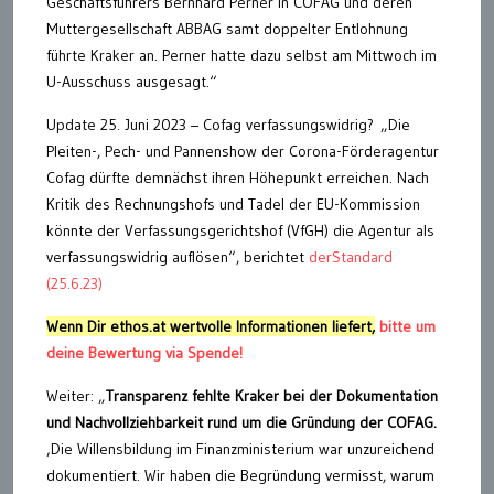
Geschäftsführers Bernhard Perner in COFAG und deren
Muttergesellschaft ABBAG samt doppelter Entlohnung
führte Kraker an. Perner hatte dazu selbst am Mittwoch im
U-Ausschuss ausgesagt.“
Update 25. Juni 2023 – Cofag verfassungswidrig? „Die
Pleiten-, Pech- und Pannenshow der Corona-Förderagentur
Cofag dürfte demnächst ihren Höhepunkt erreichen. Nach
Kritik des Rechnungshofs und Tadel der EU-Kommission
könnte der Verfassungsgerichtshof (VfGH) die Agentur als
verfassungswidrig auflösen“, berichtet
derStandard
(25.6.23)
Wenn Dir ethos.at wertvolle Informationen liefert,
bitte um
deine Bewertung via Spende!
Weiter: „
Transparenz fehlte Kraker bei der Dokumentation
und Nachvollziehbarkeit rund um die Gründung der COFAG.
‚Die Willensbildung im Finanzministerium war unzureichend
dokumentiert. Wir haben die Begründung vermisst, warum