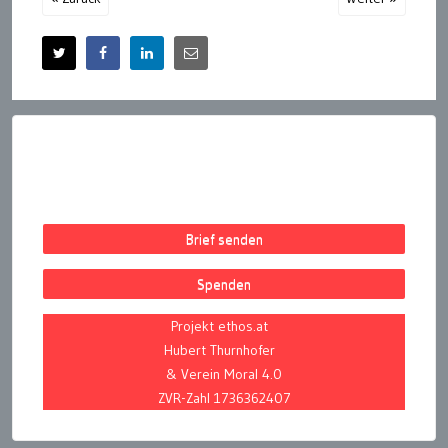
Brief senden
Spenden
Projekt ethos.at
Hubert Thurnhofer
& Verein Moral 4.0
ZVR-Zahl 1736362407