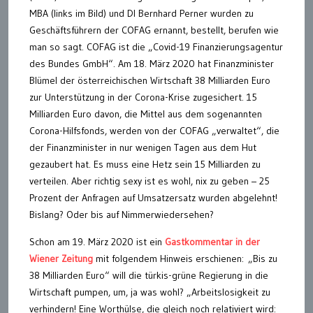
MBA (links im Bild) und DI Bernhard Perner wurden zu
Geschäftsführern der COFAG ernannt, bestellt, berufen wie
man so sagt. COFAG ist die „Covid-19 Finanzierungsagentur
des Bundes GmbH“. Am 18. März 2020 hat Finanzminister
Blümel der österreichischen Wirtschaft 38 Milliarden Euro
zur Unterstützung in der Corona-Krise zugesichert. 15
Milliarden Euro davon, die Mittel aus dem sogenannten
Corona-Hilfsfonds, werden von der COFAG „verwaltet“, die
der Finanzminister in nur wenigen Tagen aus dem Hut
gezaubert hat. Es muss eine Hetz sein 15 Milliarden zu
verteilen. Aber richtig sexy ist es wohl, nix zu geben – 25
Prozent der Anfragen auf Umsatzersatz wurden abgelehnt!
Bislang? Oder bis auf Nimmerwiedersehen?
Schon am 19. März 2020 ist ein
Gastkommentar in der
Wiener Zeitung
mit folgendem Hinweis erschienen: „Bis zu
38 Milliarden Euro“ will die türkis-grüne Regierung in die
Wirtschaft pumpen, um, ja was wohl? „Arbeitslosigkeit zu
verhindern! Eine Worthülse, die gleich noch relativiert wird: