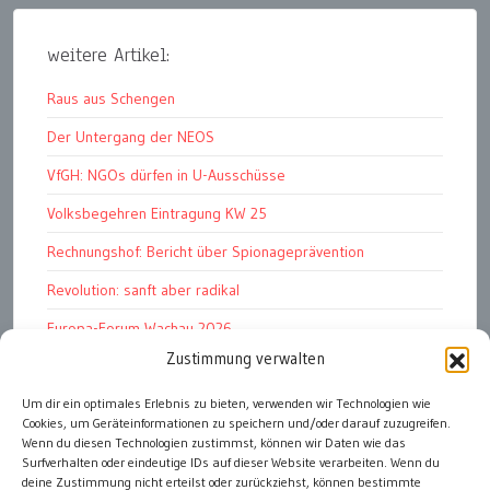
weitere Artikel:
Raus aus Schengen
Der Untergang der NEOS
VfGH: NGOs dürfen in U-Ausschüsse
Volksbegehren Eintragung KW 25
Rechnungshof: Bericht über Spionageprävention
Revolution: sanft aber radikal
Europa-Forum Wachau 2026
Zustimmung verwalten
Amnesty Report 2025/26
Attac kritisiert neues EU-Rüstungspaket
Um dir ein optimales Erlebnis zu bieten, verwenden wir Technologien wie
Cookies, um Geräteinformationen zu speichern und/oder darauf zuzugreifen.
Ungarn ist demokratischer als Österreich
Wenn du diesen Technologien zustimmst, können wir Daten wie das
Surfverhalten oder eindeutige IDs auf dieser Website verarbeiten. Wenn du
deine Zustimmung nicht erteilst oder zurückziehst, können bestimmte