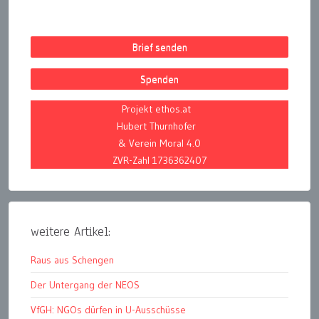
Brief senden
Spenden
Projekt ethos.at
Hubert Thurnhofer
& Verein Moral 4.0
ZVR-Zahl 1736362407
weitere Artikel:
Raus aus Schengen
Der Untergang der NEOS
VfGH: NGOs dürfen in U-Ausschüsse