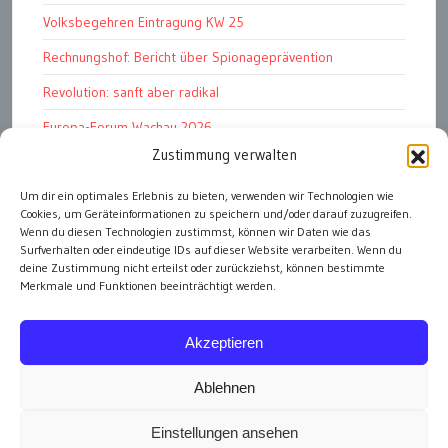
Volksbegehren Eintragung KW 25
Rechnungshof: Bericht über Spionageprävention
Revolution: sanft aber radikal
Europa-Forum Wachau 2026
Zustimmung verwalten
Amnesty Report 2025/26
Um dir ein optimales Erlebnis zu bieten, verwenden wir Technologien wie
Attac kritisiert neues EU-Rüstungspaket
Cookies, um Geräteinformationen zu speichern und/oder darauf zuzugreifen.
Ungarn ist demokratischer als Österreich
Wenn du diesen Technologien zustimmst, können wir Daten wie das
Surfverhalten oder eindeutige IDs auf dieser Website verarbeiten. Wenn du
deine Zustimmung nicht erteilst oder zurückziehst, können bestimmte
Merkmale und Funktionen beeinträchtigt werden.
alle Artikel
Akzeptieren
Ablehnen
Einstellungen ansehen
Impressum