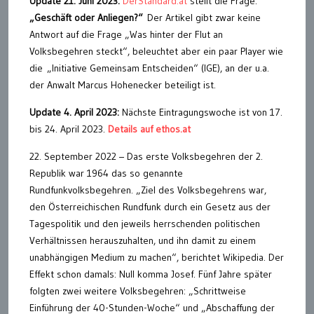
Update 21. Juni 2023:
DerStandard.at
stellt die Frage:
„Geschäft oder Anliegen?“
Der Artikel gibt zwar keine
Antwort auf die Frage „Was hinter der Flut an
Volksbegehren steckt“, beleuchtet aber ein paar Player wie
die „Initiative Gemeinsam Entscheiden“ (IGE), an der u.a.
der Anwalt Marcus Hohenecker beteiligt ist.
Update 4. April 2023:
Nächste Eintragungswoche ist von 17.
bis 24. April 2023.
Details auf ethos.at
22. September 2022 – Das erste Volksbegehren der 2.
Republik war 1964 das so genannte
Rundfunkvolksbegehren. „Ziel des Volksbegehrens war,
den Österreichischen Rundfunk durch ein Gesetz aus der
Tagespolitik und den jeweils herrschenden politischen
Verhältnissen herauszuhalten, und ihn damit zu einem
unabhängigen Medium zu machen“, berichtet Wikipedia. Der
Effekt schon damals: Null komma Josef. Fünf Jahre später
folgten zwei weitere Volksbegehren: „Schrittweise
Einführung der 40-Stunden-Woche“ und „Abschaffung der