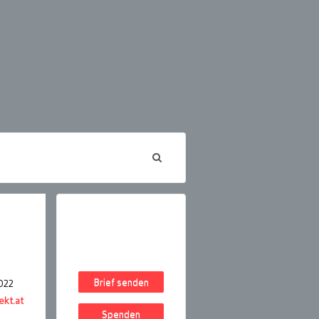
Brief senden
022
kt.at
Spenden