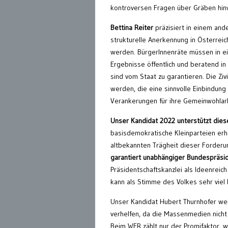
kontroversen Fragen über Gräben hi
Bettina Reiter
präzisiert in einem and
strukturelle Anerkennung in Österreic
werden. BürgerInnenräte müssen in ei
Ergebnisse öffentlich und beratend i
sind vom Staat zu garantieren. Die Zi
werden, die eine sinnvolle Einbindung
Verankerungen für ihre Gemeinwohlarb
Unser Kandidat 2022 unterstützt die
basisdemokratische Kleinparteien erh
altbekannten Trägheit dieser Forder
garantiert unabhängiger Bundespräside
Präsidentschaftskanzlei als Ideenreic
kann als Stimme des Volkes sehr viel
Unser Kandidat Hubert Thurnhofer wei
verhelfen, da die Massenmedien nicht
Beim WER zählt nur der Promifaktor, w