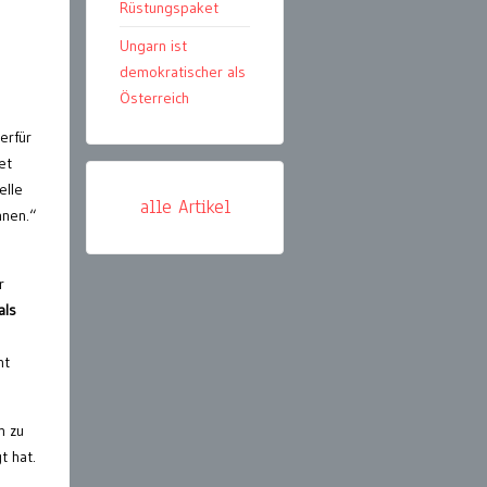
Rüstungspaket
Ungarn ist
demokratischer als
Österreich
erfür
et
elle
alle Artikel
nnen.“
r
als
nt
h zu
t hat.