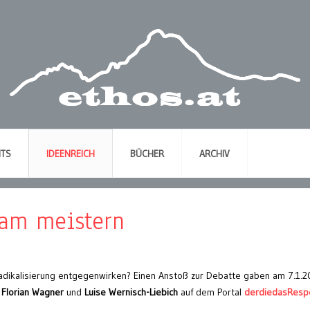
NTS
IDEENREICH
BÜCHER
ARCHIV
am meistern
adikalisierung entgegenwirken? Einen Anstoß zur Debatte gaben am 7.1.2
Florian Wagner
und
Luise Wernisch-Liebich
auf dem Portal
derdiedasRespe