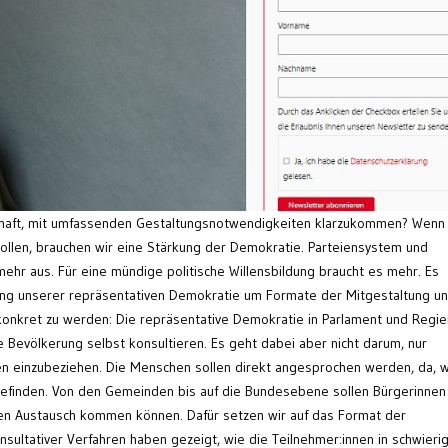
schaft, mit umfassenden Gestaltungsnotwendigkeiten klarzukommen? Wenn 
ollen, brauchen wir eine Stärkung der Demokratie. Parteiensystem und
 mehr aus. Für eine mündige politische Willensbildung braucht es mehr. Es
zung unserer repräsentativen Demokratie um Formate der Mitgestaltung u
onkret zu werden: Die repräsentative Demokratie in Parlament und Regi
ie Bevölkerung selbst konsultieren. Es geht dabei aber nicht darum, nur
nen einzubeziehen. Die Menschen sollen direkt angesprochen werden, da, 
 befinden. Von den Gemeinden bis auf die Bundesebene sollen Bürgerinnen
 den Austausch kommen können. Dafür setzen wir auf das Format der
nsultativer Verfahren haben gezeigt, wie die Teilnehmer:innen in schwieri