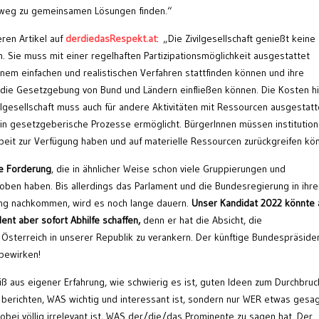
nweg zu gemeinsamen Lösungen finden.“
eren Artikel auf
derdiedasRespekt.at
: „Die Zivilgesellschaft genießt keine
h. Sie muss mit einer regelhaften Partizipationsmöglichkeit ausgestattet
nem einfachen und realistischen Verfahren stattfinden können und ihre
n die Gesetzgebung von Bund und Ländern einfließen können. Die Kosten hi
vilgesellschaft muss auch für andere Aktivitäten mit Ressourcen ausgestatt
 in gesetzgeberische Prozesse ermöglicht. BürgerInnen müssen institution
eit zur Verfügung haben und auf materielle Ressourcen zurückgreifen kö
se Forderung
, die in ähnlicher Weise schon viele Gruppierungen und
oben haben. Bis allerdings das Parlament und die Bundesregierung in ihre
ung nachkommen, wird es noch lange dauern.
Unser Kandidat 2022 könnte 
nt aber sofort Abhilfe schaffen,
denn er hat die Absicht, die
h Österreich in unserer Republik zu verankern. Der künftige Bundespräside
 bewirken!
ß aus eigener Erfahrung, wie schwierig es ist, guten Ideen zum Durchbruc
 berichten, WAS wichtig und interessant ist, sondern nur WER etwas gesag
obei völlig irrelevant ist, WAS der/die/das Prominente zu sagen hat. Der