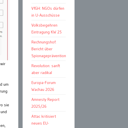
VfGH: NGOs dürfen
in U-Ausschüsse
Volksbegehren
Eintragung KW 25
Rechnungshof:
Bericht über
Spionageprävention
wir
Revolution: sanft
aber radikal
Europa-Forum
nd um
Wachau 2026
erung
Amnesty Report
wo sie
2025/26
 und
Attac kritisiert
neues EU-
gen,