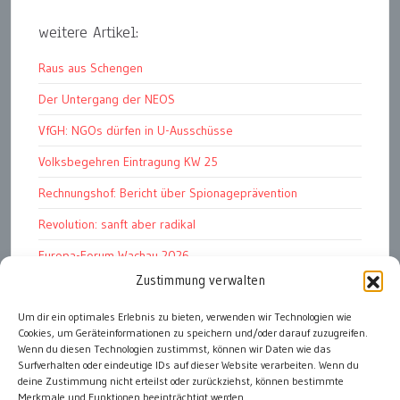
weitere Artikel:
Raus aus Schengen
Der Untergang der NEOS
VfGH: NGOs dürfen in U-Ausschüsse
Volksbegehren Eintragung KW 25
Rechnungshof: Bericht über Spionageprävention
Revolution: sanft aber radikal
Europa-Forum Wachau 2026
Zustimmung verwalten
Amnesty Report 2025/26
Attac kritisiert neues EU-Rüstungspaket
Um dir ein optimales Erlebnis zu bieten, verwenden wir Technologien wie
Cookies, um Geräteinformationen zu speichern und/oder darauf zuzugreifen.
Ungarn ist demokratischer als Österreich
Wenn du diesen Technologien zustimmst, können wir Daten wie das
Surfverhalten oder eindeutige IDs auf dieser Website verarbeiten. Wenn du
deine Zustimmung nicht erteilst oder zurückziehst, können bestimmte
Merkmale und Funktionen beeinträchtigt werden.