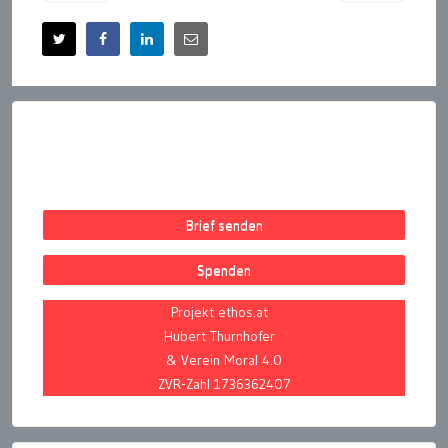
Brief senden
Spenden
Projekt ethos.at
Hubert Thurnhofer
& Verein Moral 4.0
ZVR-Zahl 1736362407