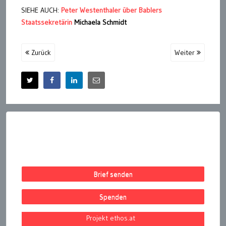
SIEHE AUCH:
Peter Westenthaler über Bablers
Staatssekretärin
Michaela Schmidt
Zurück
Weiter
Brief senden
Spenden
Projekt ethos.at