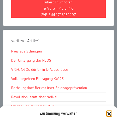
Hubert Thurnhofer
& Verein Moral 4.0
ZVR-Zahl 1736362407
weitere Artikel:
Raus aus Schengen
Der Untergang der NEOS
VfGH: NGOs dürfen in U-Ausschüsse
Volksbegehren Eintragung KW 25
Rechnungshof: Bericht über Spionageprävention
Revolution: sanft aber radikal
Europa-Forum Wachau 2026
Zustimmung verwalten
Amnesty Report 2025/26