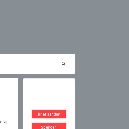
Brief senden
n
 fair
Spenden