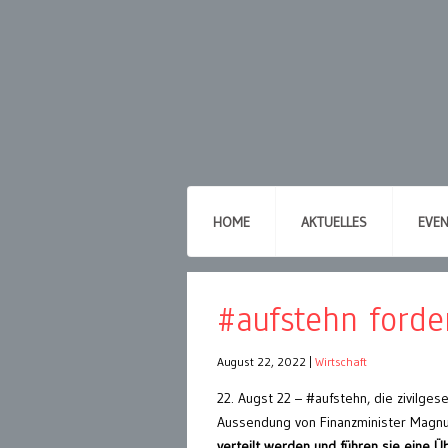
HOME
AKTUELLES
EVE
#aufstehn forde
August 22, 2022
|
Wirtschaft
22. Augst 22 – #aufstehn, die zivilges
Aussendung von Finanzminister Magnu
verteilt werden und führen sie eine 