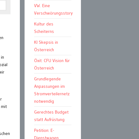
VW. Eine
Verschwörungsstory
Kultur des
Scheiterns
en
KI Skepsis in
Österreich
 in
Öxit: CFU Vision für
zial
Österreich
wir
Grundlegende
Anpassungen im
Stromverteilernetz
r
notwendig
 mit
Gerechtes Budget
statt Aufrüstung
Petition: E-
nschen
Dienstwagen