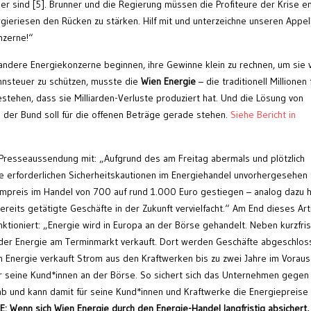
er sind [5]. Brunner und die Regierung müssen die Profiteure der Krise en
rgieriesen den Rücken zu stärken. Hilf mit und unterzeichne unseren Appell
nzerne!“
ndere Energiekonzerne beginnen, ihre Gewinne klein zu rechnen, um sie 
innsteuer zu schützen, musste die
Wien Energie
– die traditionell Millionen 
ehen, dass sie Milliarden-Verluste produziert hat. Und die Lösung von
 der Bund soll für die offenen Beträge gerade stehen.
Siehe Bericht in
 Presseaussendung mit: „Aufgrund des am Freitag abermals und plötzlich
e erforderlichen Sicherheitskautionen im Energiehandel unvorhergesehen 
rompreis im Handel von 700 auf rund 1.000 Euro gestiegen – analog dazu 
bereits getätigte Geschäfte in der Zukunft vervielfacht.“ Am End dieses Art
nktioniert: „Energie wird in Europa an der Börse gehandelt. Neben kurzfri
 der Energie am Terminmarkt verkauft. Dort werden Geschäfte abgeschlos
ien Energie verkauft Strom aus den Kraftwerken bis zu zwei Jahre im Vorau
für seine Kund*innen an der Börse. So sichert sich das Unternehmen gegen
 und kann damit für seine Kund*innen und Kraftwerke die Energiepreise 
: Wenn sich Wien Energie durch den Energie-Handel langfristig absichert,