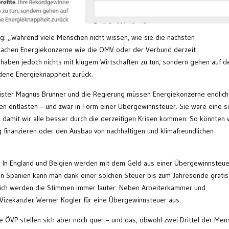
: „Während viele Menschen nicht wissen, wie sie die nächsten
machen Energiekonzerne wie die OMV oder der Verbund derzeit
 haben jedoch nichts mit klugem Wirtschaften zu tun, sondern gehen auf d
dene Energieknappheit zurück.
minister Magnus Brunner und die Regierung müssen Energiekonzerne endlich
en entlasten – und zwar in Form einer Übergewinnsteuer. Sie wäre eine so
damit wir alle besser durch die derzeitigen Krisen kommen: So könnten 
inanzieren oder den Ausbau von nachhaltigen und klimafreundlichen
: In England und Belgien werden mit dem Geld aus einer Übergewinnsteue
, in Spanien kann man dank einer solchen Steuer bis zum Jahresende gratis
reich werden die Stimmen immer lauter: Neben Arbeiterkammer und
 Vizekanzler Werner Kogler für eine Übergewinnsteuer aus.
e ÖVP stellen sich aber noch quer – und das, obwohl zwei Drittel der Me