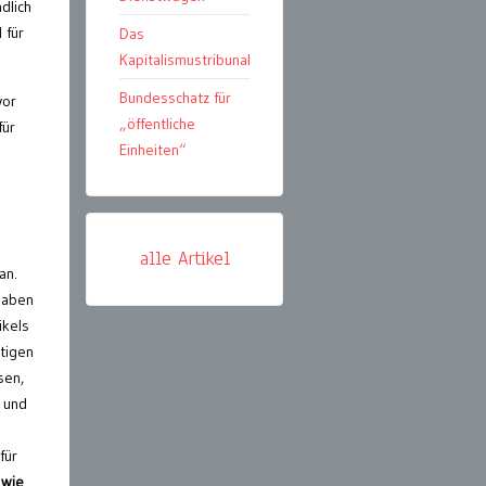
dlich
 für
Das
Kapitalismustribunal
Bundesschatz für
vor
„öffentliche
für
Einheiten“
alle Artikel
an.
haben
ikels
stigen
sen,
s und
für
 wie