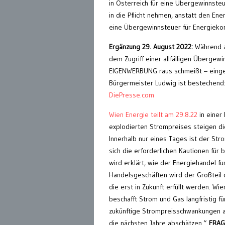
in Österreich für eine Übergewinnsteu
in die Pflicht nehmen, anstatt den Ene
eine Übergewinnsteuer für Energieko
Ergänzung 29. August 2022:
Während a
dem Zugriff einer allfälligen Übergew
EIGENWERBUNG raus schmeißt – eingest
Bürgermeister Ludwig ist bestechend:
DiePresse.com
Wien Energie teilt am 29.8.22
in einer
explodierten Strompreises steigen di
Innerhalb nur eines Tages ist der St
sich die erforderlichen Kautionen für 
wird erklärt, wie der Energiehandel fu
Handelsgeschäften wird der Großteil
die erst in Zukunft erfüllt werden. W
beschafft Strom und Gas langfristig 
zukünftige Strompreisschwankungen ab
die nächsten Jahre abschätzen.“
FRAGE