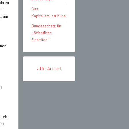
ahren
Das
 In
Kapitalismustribunal
t, um
Bundesschatz für
„öffentliche
Einheiten“
nnen
alle Artikel
f
steht
men