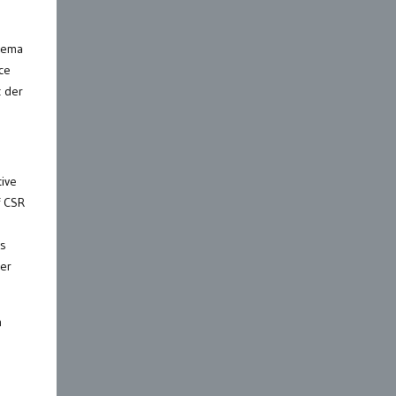
Thema
ce
t der
tive
f CSR
es
ier
n