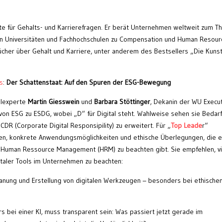
te für Gehalts- und Karrierefragen. Er berät Unternehmen weltweit zum 
nen Universitäten und Fachhochschulen zu Compensation und Human Resour
cher über Gehalt und Karriere, unter anderem des Bestsellers „Die Kuns
s
:
Der Schattenstaat: Auf den Spuren der ESG-Bewegung
alexperte
Martin Giesswein
und
Barbara Stöttinger
, Dekanin der WU Execu
on ESG zu ESDG, wobei „D“ für Digital steht. Wahlweise sehen sie Bedar
 CDR (Corporate Digital Responsipility) zu erweitert. Für „
Top Leade
r“
cen, konkrete Anwendungsmöglichkeiten und ethische Überlegungen, die 
 im Human Ressource Management (HRM) zu beachten gibt. Sie empfehlen, v
gitaler Tools im Unternehmen zu beachten:
 Planung und Erstellung von digitalen Werkzeugen – besonders bei ethische
s bei einer KI, muss transparent sein: Was passiert jetzt gerade im