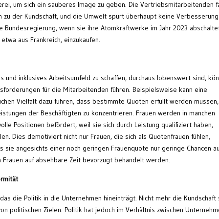
erei, um sich ein sauberes Image zu geben. Die Vertriebsmitarbeitenden f
en zu der Kundschaft, und die Umwelt spürt überhaupt keine Verbesserung.
he Bundesregierung, wenn sie ihre Atomkraftwerke im Jahr 2023 abschalte
etwa aus Frankreich, einzukaufen.
 und inklusives Arbeitsumfeld zu schaffen, durchaus lobenswert sind, kö
sforderungen für die Mitarbeitenden führen. Beispielsweise kann eine
chen Vielfalt dazu führen, dass bestimmte Quoten erfüllt werden müssen,
Leistungen der Beschäftigten zu konzentrieren. Frauen werden in manchen
le Positionen befördert, weil sie sich durch Leistung qualifiziert haben,
n. Dies demotiviert nicht nur Frauen, die sich als Quotenfrauen fühlen,
s sie angesichts einer noch geringen Frauenquote nur geringe Chancen au
da Frauen auf absehbare Zeit bevorzugt behandelt werden.
ormität
das die Politik in die Unternehmen hineinträgt. Nicht mehr die Kundschaft 
von politischen Zielen. Politik hat jedoch im Verhältnis zwischen Unterneh