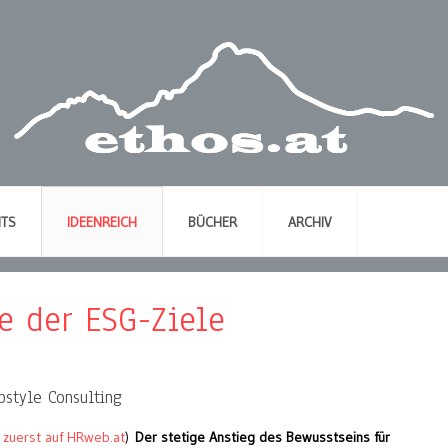
NTS
IDEENREICH
BÜCHER
ARCHIV
e der ESG-Ziele
pstyle Consulting
n zuerst auf HRweb.at
)
Der stetige Anstieg des Bewusstseins für