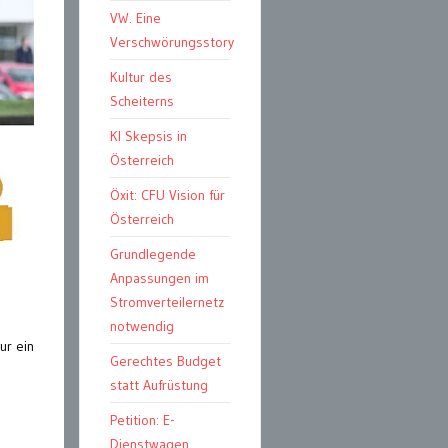
VW. Eine
Verschwörungsstory
Kultur des
Scheiterns
KI Skepsis in
Österreich
Öxit: CFU Vision für
Österreich
Grundlegende
Anpassungen im
Stromverteilernetz
notwendig
ur ein
Gerechtes Budget
statt Aufrüstung
Petition: E-
Dienstwagen