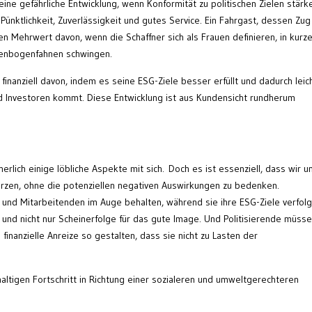
 eine gefährliche Entwicklung, wenn Konformität zu politischen Zielen stärk
Pünktlichkeit, Zuverlässigkeit und gutes Service. Ein Fahrgast, dessen Zug
nen Mehrwert davon, wenn die Schaffner sich als Frauen definieren, in kurz
enbogenfahnen schwingen.
finanziell davon, indem es seine ESG-Ziele besser erfüllt und dadurch leic
nd Investoren kommt. Diese Entwicklung ist aus Kundensicht rundherum
rlich einige löbliche Aspekte mit sich. Doch es ist essenziell, dass wir u
türzen, ohne die potenziellen negativen Auswirkungen zu bedenken.
nd Mitarbeitenden im Auge behalten, während sie ihre ESG-Ziele verfolg
und nicht nur Scheinerfolge für das gute Image. Und Politisierende müss
finanzielle Anreize so gestalten, dass sie nicht zu Lasten der
altigen Fortschritt in Richtung einer sozialeren und umweltgerechteren