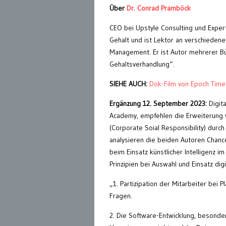
Über
Dr. Conrad Pramböck
CEO bei Upstyle Consulting und Exper
Gehalt und ist Lektor an verschiede
Management. Er ist Autor mehrerer Bü
Gehaltsverhandlung“.
SIEHE AUCH:
Dok-Film von Epoch Time
Ergänzung 12. September 2023:
Digit
Academy, empfehlen die Erweiterung v
(Corporate Soial Responsibility) durch
analysieren die beiden Autoren Chan
beim Einsatz künstlicher Intelligenz
Prinzipien bei Auswahl und Einsatz di
„1. Partizipation der Mitarbeiter bei
Fragen.
2. Die Software-Entwicklung, besonder