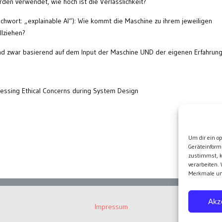
en verwendet, wie hoch ist die Verlässlichkeit?
tichwort: „explainable AI“): Wie kommt die Maschine zu ihrem jeweiligen
llziehen?
und zwar basierend auf dem Input der Maschine UND der eigenen Erfahrung
essing Ethical Concerns during System Design
Wei
Um dir ein o
Geräteinform
zustimmst, k
verarbeiten.
Merkmale und
Akz
Impressum