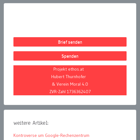
Brief senden
Spenden
Projekt ethos.at
Hubert Thurnhofer
& Verein Moral 4.0
ZVR-Zahl 1736362407
weitere Artikel:
Kontroverse um Google-Rechenzentrum