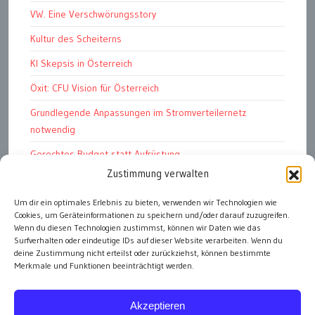
VW. Eine Verschwörungsstory
Kultur des Scheiterns
KI Skepsis in Österreich
Öxit: CFU Vision für Österreich
Grundlegende Anpassungen im Stromverteilernetz
notwendig
Gerechtes Budget statt Aufrüstung
Zustimmung verwalten
Petition: E-Dienstwagen
Um dir ein optimales Erlebnis zu bieten, verwenden wir Technologien wie
Das Kapitalismustribunal
Cookies, um Geräteinformationen zu speichern und/oder darauf zuzugreifen.
Bundesschatz für „öffentliche Einheiten“
Wenn du diesen Technologien zustimmst, können wir Daten wie das
Surfverhalten oder eindeutige IDs auf dieser Website verarbeiten. Wenn du
deine Zustimmung nicht erteilst oder zurückziehst, können bestimmte
Merkmale und Funktionen beeinträchtigt werden.
alle Artikel
Akzeptieren