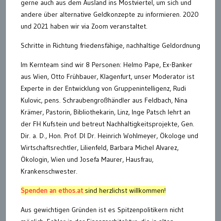
gerne auch aus dem Ausland ins Mostviertel, um sich und
andere über alternative Geldkonzepte zu informieren. 2020
und 2021 haben wir via Zoom veranstaltet.
Schritte in Richtung friedensfähige, nachhaltige Geldordnung
Im Kernteam sind wir 8 Personen: Helmo Pape, Ex-Banker
aus Wien, Otto Frühbauer, Klagenfurt, unser Moderator ist
Experte in der Entwicklung von Gruppenintelligenz, Rudi
Kulovic, pens. Schraubengroßhändler aus Feldbach, Nina
Krämer, Pastorin, Bibliothekarin, Linz, Inge Patsch lehrt an
der FH Kufstein und betreut Nachhaltigkeitsprojekte, Gen.
Dir. a. D., Hon. Prof. DI Dr. Heinrich Wohlmeyer, Ökologe und
Wirtschaftsrechtler, Lilienfeld, Barbara Michel Alvarez,
Ökologin, Wien und Josefa Maurer, Hausfrau,
Krankenschwester.
Spenden an ethos.at
sind herzlichst willkommen!
Aus gewichtigen Gründen ist es Spitzenpolitikern nicht