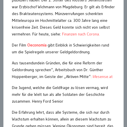
publiziert haben. Der 2. Stifter des Klosters Seitenstetten
war Erzbischof Wichmann von Magdeburg. Er gilt als Erfinder
des Brakteatensystems. Münzverrufungen schenkten
Mitteleuropa im Hochmittelalter ca. 300 Jahre lang eine
krisenfreie Zeit. Dieses Geld konnte sich nicht von selbst
vermehren. Für heute, siehe:
Finanzen nach Corona.
Der Film
Oeconomia
gibt Einblick in Schwierigkeiten rund
um die Spielregeln unserer Geldgeldordnung.
Aus tausendundein Gründen, die für eine Reform der
Geldordnung sprechen“, Arbeitsbuch von Dr. Günther
Hoppenberger, im Geiste der „Aktiven Mitte“:
lifesense.at
Die Jugend, welche die Geldfrage zu lösen vermag, wird
mehr für die Welt tun als alle Soldaten der Geschichte
zusammen. Henry Ford Senior
Die Erfahrung lehrt, dass alle Systeme, die sich nur durch
Wachstum erhalten können, allein an diesem Wachstum zu
Grunde gehen müssen. Wenige Ökonomen sind bereit, das