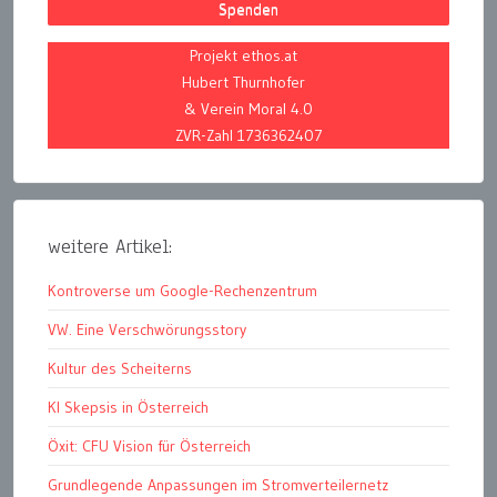
Spenden
Projekt ethos.at
Hubert Thurnhofer
& Verein Moral 4.0
ZVR-Zahl 1736362407
weitere Artikel:
Kontroverse um Google-Rechenzentrum
VW. Eine Verschwörungsstory
Kultur des Scheiterns
KI Skepsis in Österreich
Öxit: CFU Vision für Österreich
Grundlegende Anpassungen im Stromverteilernetz