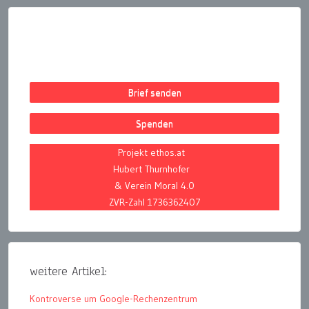
Brief senden
Spenden
Projekt ethos.at
Hubert Thurnhofer
& Verein Moral 4.0
ZVR-Zahl 1736362407
weitere Artikel:
Kontroverse um Google-Rechenzentrum