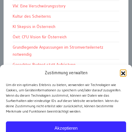
VW. Eine Verschwörungsstory
Kultur des Scheiterns
KI Skepsis in Österreich
Öxit: CFU Vision für Österreich
Grundlegende Anpassungen im Stromverteilernetz
notwendig
Gerechtes Budget statt Aufrüstung
Zustimmung verwalten
Petition: E-Dienstwagen
Um dir ein optimales Erlebnis zu bieten, verwenden wir Technologien wie
Das Kapitalismustribunal
Cookies, um Geräteinformationen zu speichern und/oder darauf zuzugreifen.
Bundesschatz für „öffentliche Einheiten“
Wenn du diesen Technologien zustimmst, können wir Daten wie das
Surfverhalten oder eindeutige IDs auf dieser Website verarbeiten. Wenn du
deine Zustimmung nicht erteilst oder zurückziehst, können bestimmte
Merkmale und Funktionen beeinträchtigt werden.
alle Artikel
Akzeptieren