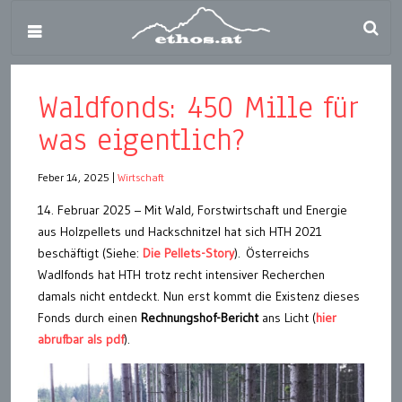
Waldfonds: 450 Mille für
was eigentlich?
Feber 14, 2025
|
Wirtschaft
14. Februar 2025 – Mit Wald, Forstwirtschaft und Energie
aus Holzpellets und Hackschnitzel hat sich HTH 2021
beschäftigt (Siehe:
Die Pellets-Story
). Österreichs
Wadlfonds hat HTH trotz recht intensiver Recherchen
damals nicht entdeckt. Nun erst kommt die Existenz dieses
Fonds durch einen
Rechnungshof-Bericht
ans Licht (
hier
abrufbar als pdf
).