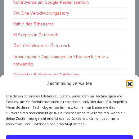
Kontroverse um Google-Rechenzentrum
VW. Eine Verschwörungsstory
Kultur des Scheiterns
KI Skepsis in Österreich
Öxit: CFU Vision für Österreich
Grundlegende Anpassungen im Stromverteilernetz
notwendig
Gerechtes Budget statt Aufrüstung
Zustimmung verwalten
Petition: E-Dienstwagen
Das Kapitalismustribunal
Um dir ein optimales Erlebnis zu bieten, verwenden wir Technologien wie
Cookies, um Geräteinformationen zu speichern und/oder darauf zuzugreifen.
Bundesschatz für „öffentliche Einheiten“
Wenn du diesen Technologien zustimmst, können wir Daten wie das
Surfverhalten oder eindeutige IDs auf dieser Website verarbeiten. Wenn du
deine Zustimmung nicht erteilst oder zurückziehst, können bestimmte
Merkmale und Funktionen beeinträchtigt werden.
alle Artikel