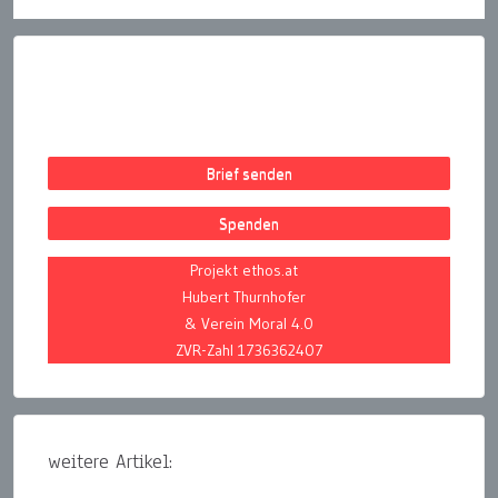
Brief senden
Spenden
Projekt ethos.at
Hubert Thurnhofer
& Verein Moral 4.0
ZVR-Zahl 1736362407
weitere Artikel: