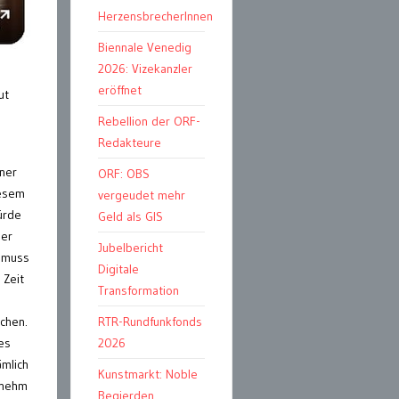
HerzensbrecherInnen
Biennale Venedig
2026: Vizekanzler
eröffnet
ut
Rebellion der ORF-
Redakteure
iner
ORF: OBS
iesem
vergeudet mehr
ürde
Geld als GIS
ser
Jubelbericht
h muss
Digitale
 Zeit
Transformation
chen.
RTR-Rundfunkfonds
es
2026
ämlich
Kunstmarkt: Noble
 nehm
Begierden