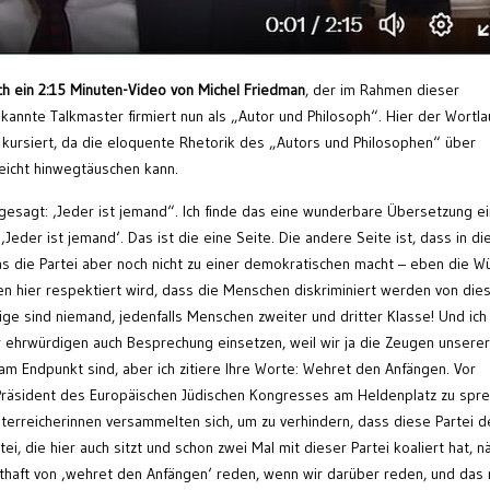
ch ein 2:15 Minuten-Video von Michel Friedman
, der im Rahmen dieser
annte Talkmaster firmiert nun als „Autor und Philosoph“. Hier der Wortla
t kursiert, da die eloquente Rhetorik des „Autors und Philosophen“ über
leicht hinwegtäuschen kann.
 gesagt: ‚Jeder ist jemand“. Ich finde das eine wunderbare Übersetzung e
: ‚Jeder ist jemand‘. Das ist die eine Seite. Die andere Seite ist, dass in d
s die Partei aber noch nicht zu einer demokratischen macht – eben die W
n hier respektiert wird, dass die Menschen diskriminiert werden von die
inige sind niemand, jedenfalls Menschen zweiter und dritter Klasse! Und ic
 ehrwürdigen auch Besprechung einsetzen, weil wir ja die Zeugen unserer
 am Endpunkt sind, aber ich zitiere Ihre Worte: Wehret den Anfängen. Vor
s Präsident des Europäischen Jüdischen Kongresses am Heldenplatz zu spre
sterreicherinnen versammelten sich, um zu verhindern, dass diese Partei d
i, die hier auch sitzt und schon zwei Mal mit dieser Partei koaliert hat, n
sthaft von ‚wehret den Anfängen‘ reden, wenn wir darüber reden, und das