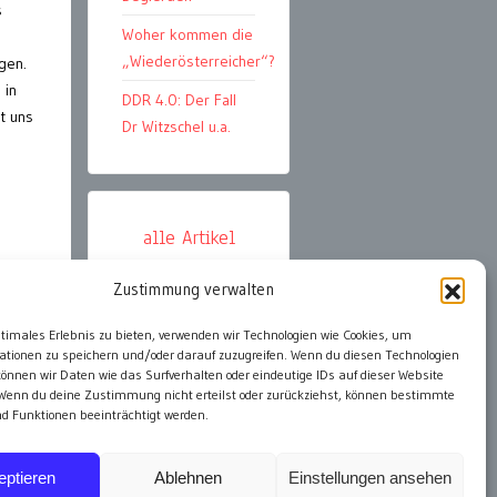
s
Woher kommen die
„Wiederösterreicher“?
gen.
 in
DDR 4.0: Der Fall
t uns
Dr Witzschel u.a.
alle Artikel
Zustimmung verwalten
ter
ptimales Erlebnis zu bieten, verwenden wir Technologien wie Cookies, um
ationen zu speichern und/oder darauf zuzugreifen. Wenn du diesen Technologien
önnen wir Daten wie das Surfverhalten oder eindeutige IDs auf dieser Website
 Wenn du deine Zustimmung nicht erteilst oder zurückziehst, können bestimmte
 Funktionen beeinträchtigt werden.
eptieren
Ablehnen
Einstellungen ansehen