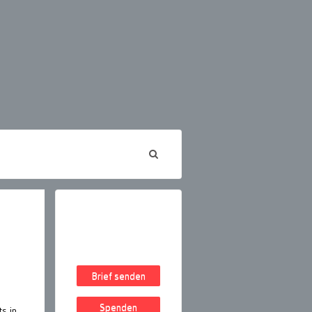
Brief senden
Spenden
s in