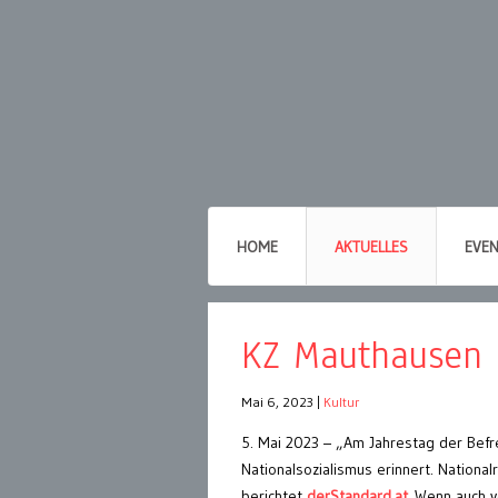
HOME
AKTUELLES
EVE
KZ Mauthausen 
Mai 6, 2023
|
Kultur
5. Mai 2023 – „Am Jahrestag der Bef
Nationalsozialismus erinnert. Nationa
berichtet
derStandard.at
Wenn auch vo