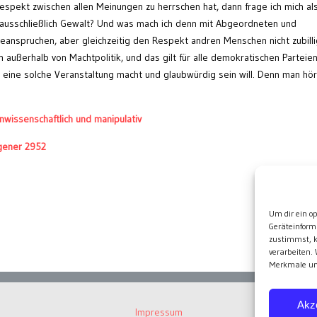
Respekt zwischen allen Meinungen zu herrschen hat, dann frage ich mich al
 ausschließlich Gewalt? Und was mach ich denn mit Abgeordneten und
eanspruchen, aber gleichzeitig den Respekt andren Menschen nicht zubilli
h außerhalb von Machtpolitik, und das gilt für alle demokratischen Parteien
eine solche Veranstaltung macht und glaubwürdig sein will. Denn man hör
wissenschaftlich und manipulativ
gener 2952
Wei
Um dir ein o
Geräteinform
zustimmst, k
verarbeiten.
Merkmale und
Akz
Impressum