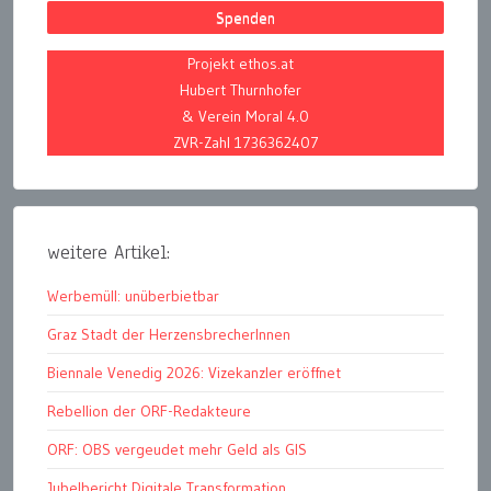
Spenden
Projekt ethos.at
Hubert Thurnhofer
& Verein Moral 4.0
ZVR-Zahl 1736362407
weitere Artikel:
Werbemüll: unüberbietbar
Graz Stadt der HerzensbrecherInnen
Biennale Venedig 2026: Vizekanzler eröffnet
Rebellion der ORF-Redakteure
ORF: OBS vergeudet mehr Geld als GIS
Jubelbericht Digitale Transformation