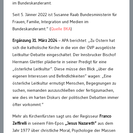
im Bundeskanzleramt.
Seit 5. Jänner 2022 ist Susanne Raab Bundesministerin für
Frauen, Familie, Integration und Medien im
Bundeskanzleramt.“ (
Quelle BKA
)
Ergänzung 31. März 2024
– APA berichtet: „Zu Ostern hat
sich die katholische Kirche in die von der ÖVP ausgelöste
Leitkultur-Debatte eingeschaltet. Der Innsbrucker Bischof
Hermann Glettler plädierte in seiner Predigt für eine
„österliche Leitkultur“. Diese müsse den Blick „über die
eigenen Interessen und Befindlichkeiten“ wagen: „Eine
österliche Leitkultur ermutigt Menschen, Begegnungen zu
suchen, niemanden auszuschließen oder fertigzumachen,
wie dies im harten Diskurs der politischen Debatten immer
öfter vorkommt.“
Mehr als Kirchenfürsten sagt uns der Regisseur
Franco
Zeffirelli
in seinem Film-Epos
„Jesus Nazareth“
aus dem
Jahr 1977 über christliche Moral, Psychologie der Massen