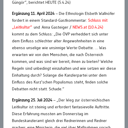
Güngör“, berichtet HEUTE (5.4.24)
Ergänzung 11. April 2024
– Die Ethnologin Elsbeth Wallnöfer
fordert in einem Standard-Gastkommentar:
Schluss mit
„Leitkultur“
und Anna Gasteiger /
NEWS.at (10.4.24)
kommt zu dem Schluss: „Die ÖVP verheddert sich unter
dem Einfluss schlechter alter Angewohnheiten in eine
ebenso unselige wie unsinnige Werte-Debatte. … Was
erwarten wir von den Menschen, die nach Österreich
kommen, und was sind wir bereit, ihnen zu bieten? Welche
Regeln sind unbedingt einzuhalten und wie setzen wir diese
Einhaltung durch? Solange die Kanzlerpartei unter dem
Einfluss des Kurz’schen Populismus steht, finden solche
Debatten nicht statt. Schade.“
Ergänzung 25. Juli 2024
– „Der Weg zur österreichischen
Leitkultur ist steinig und erfordert fantasievolle Auftritte.
Diese Erfahrung mussten am Donnerstag im
Bundeskanzleramt gleich drei Rednerinnen und Redner
machen: eine Ministerin, die viel über Maßnahmen sprach,