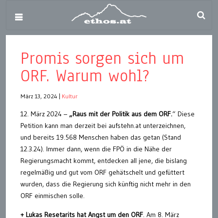
Promis sorgen sich um
ORF. Warum wohl?
März 13, 2024
|
Kultur
12. März 2024 –
„Raus mit der Politik aus dem ORF.
“ Diese
Petition kann man derzeit bei aufstehn.at unterzeichnen,
und bereits 19.568 Menschen haben das getan (Stand
12.3.24). Immer dann, wenn die FPÖ in die Nähe der
Regierungsmacht kommt, entdecken all jene, die bislang
regelmäßig und gut vom ORF gehätschelt und gefüttert
wurden, dass die Regierung sich künftig nicht mehr in den
ORF einmischen solle.
+ Lukas Resetarits hat Angst um den ORF
. Am 8. März