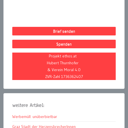
Brief senden
Spenden
Projekt ethos.at
Hubert Thurnhofer
& Verein Moral 4.0
ZVR-Zahl 1736362407
weitere Artikel:
Werbemüll: unüberbietbar
Graz Stadt der HerzensbrecherInnen