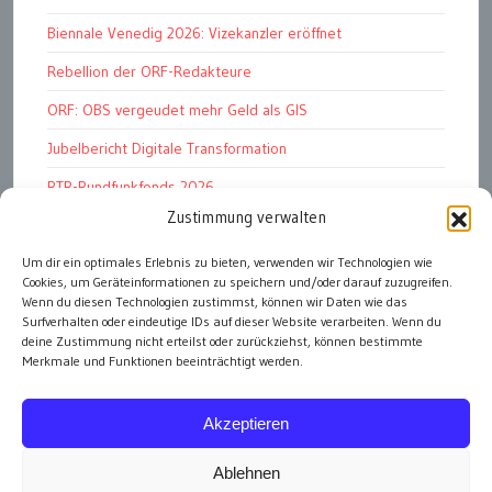
Biennale Venedig 2026: Vizekanzler eröffnet
Rebellion der ORF-Redakteure
ORF: OBS vergeudet mehr Geld als GIS
Jubelbericht Digitale Transformation
RTR-Rundfunkfonds 2026
Zustimmung verwalten
Kunstmarkt: Noble Begierden
Woher kommen die „Wiederösterreicher“?
Um dir ein optimales Erlebnis zu bieten, verwenden wir Technologien wie
Cookies, um Geräteinformationen zu speichern und/oder darauf zuzugreifen.
DDR 4.0: Der Fall Dr Witzschel u.a.
Wenn du diesen Technologien zustimmst, können wir Daten wie das
Surfverhalten oder eindeutige IDs auf dieser Website verarbeiten. Wenn du
deine Zustimmung nicht erteilst oder zurückziehst, können bestimmte
Merkmale und Funktionen beeinträchtigt werden.
alle Artikel
Akzeptieren
Ablehnen