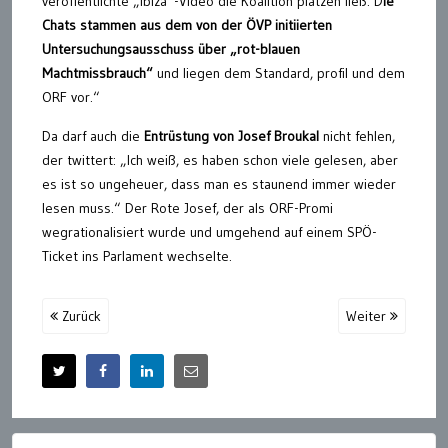
veröffentlichte „Ibiza“-Video die Koalition platzen ließ. D
ie
Chats stammen aus dem von der ÖVP initiierten
Untersuchungsausschuss über „rot-blauen
Machtmissbrauch“
und liegen dem Standard, profil und dem
ORF vor.“
Da darf auch die
Entrüstung von Josef Broukal
nicht fehlen,
der twittert: „Ich weiß, es haben schon viele gelesen, aber
es ist so ungeheuer, dass man es staunend immer wieder
lesen muss.“ Der Rote Josef, der als ORF-Promi
wegrationalisiert wurde und umgehend auf einem SPÖ-
Ticket ins Parlament wechselte.
Zurück
Weiter