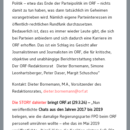
Politik – etwa das Ende der Parteipolitik im ORF – nichts
damit zu tun haben, was dann tatsächlich im Geheimen
vorangetrieben wird. Nämlich eigene Parteiinteressen im
öffentlich-rechtlichen Rundfunk durchzusetzen.
Bedauerlich ist, dass es immer wieder Leute gibt, die sich
bei Parteien anbiedern und sich dadurch eine Karriere im
ORF erhoffen. Das ist ein Schlag ins Gesicht aller
Journalistinnen und Journalisten im ORF, die für kritische,
objektive und unabhängige Berichterstattung stehen.
Der ORF-Redaktionsrat Dieter Bornemann, Simone
Leonhartsberger, Peter Daser, Margit Schuschou“
Kontakt: Dieter Bornemann, M.A., Vorsitzender des
Redaktionsrates,
dieter.bornemann@orf.at
Die STORY dahinter
bringt ORF.at (29.3.24) –
„Nun
veröffentlichte
Chats aus den Jahren 2017 bis 2019
belegen, wie die damalige Regierungspartei FPÖ beim ORF
personell umrühren wollte – ehe das im Mai 2019