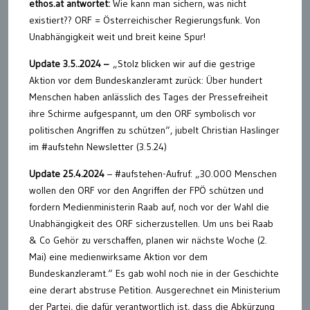
ethos.at antwortet:
Wie kann man sichern, was nicht
existiert?? ORF = Österreichischer Regierungsfunk. Von
Unabhängigkeit weit und breit keine Spur!
Update 3.5..2024 –
„Stolz blicken wir auf die gestrige
Aktion vor dem Bundeskanzleramt zurück: Über hundert
Menschen haben anlässlich des Tages der Pressefreiheit
ihre Schirme aufgespannt, um den ORF symbolisch vor
politischen Angriffen zu schützen“, jubelt Christian Haslinger
im #aufstehn Newsletter (3.5.24)
Update 25.4.2024
– #aufstehen-Aufruf: „30.000 Menschen
wollen den ORF vor den Angriffen der FPÖ schützen und
fordern Medienministerin Raab auf, noch vor der Wahl die
Unabhängigkeit des ORF sicherzustellen. Um uns bei Raab
& Co Gehör zu verschaffen, planen wir nächste Woche (2.
Mai) eine medienwirksame Aktion vor dem
Bundeskanzleramt.“ Es gab wohl noch nie in der Geschichte
eine derart abstruse Petition. Ausgerechnet ein Ministerium
der Partei, die dafür verantwortlich ist, dass die Abkürzung