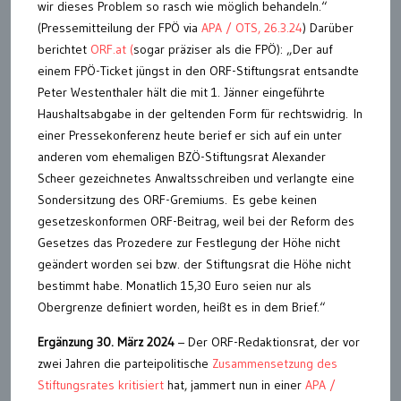
wir dieses Problem so rasch wie möglich behandeln.“
(Pressemitteilung der FPÖ via
APA / OTS, 26.3.24
) Darüber
berichtet
ORF.at (
sogar präziser als die FPÖ): „Der auf
einem FPÖ-Ticket jüngst in den ORF-Stiftungsrat entsandte
Peter Westenthaler hält die mit 1. Jänner eingeführte
Haushaltsabgabe in der geltenden Form für rechtswidrig. In
einer Pressekonferenz heute berief er sich auf ein unter
anderen vom ehemaligen BZÖ-Stiftungsrat Alexander
Scheer gezeichnetes Anwaltsschreiben und verlangte eine
Sondersitzung des ORF-Gremiums. Es gebe keinen
gesetzeskonformen ORF-Beitrag, weil bei der Reform des
Gesetzes das Prozedere zur Festlegung der Höhe nicht
geändert worden sei bzw. der Stiftungsrat die Höhe nicht
bestimmt habe. Monatlich 15,30 Euro seien nur als
Obergrenze definiert worden, heißt es in dem Brief.“
Ergänzung 30. März 2024
– Der ORF-Redaktionsrat, der vor
zwei Jahren die parteipolitische
Zusammensetzung des
Stiftungsrates kritisiert
hat, jammert nun in einer
APA /