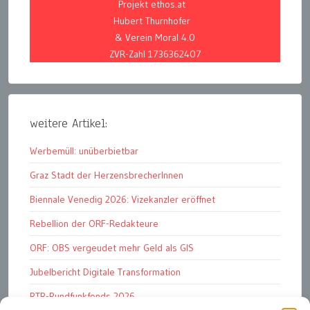
Projekt ethos.at
Hubert Thurnhofer
& Verein Moral 4.0
ZVR-Zahl 1736362407
weitere Artikel:
Werbemüll: unüberbietbar
Graz Stadt der HerzensbrecherInnen
Biennale Venedig 2026: Vizekanzler eröffnet
Rebellion der ORF-Redakteure
ORF: OBS vergeudet mehr Geld als GIS
Jubelbericht Digitale Transformation
RTR-Rundfunkfonds 2026