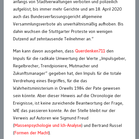
anfangs von Stadtverwaltungen verboten und polizeilich
aufgelöst, bis immer mehr Gerichte und am 18. April 2020
auch das Bundesverfassungsgericht allgemeine
Versammlungsverbote als unverhältnismäßig aufhoben. Bis
dahin wuchsen die Stuttgarter Proteste von wenigen
Dutzend auf zehntausende Teilnehmer an.“
Man kann davon ausgehen, dass
Querdenken711
den
Impuls für die radikale Umwertung der Werte „Impulsgeber,
Regelbrecher, Trendpioniere, Mutmacher und
Zukunftsmanager“ gegeben hat, den Impuls für die totale
Verdrehung eines Begriffes, für die das
Wahrheitsministerium in Orwells 1984 der Pate gewesen
sein könnte. Aber dieser Hinweis auf die Chronologie der
Ereignisse, ist keine zureichende Beantwortung der Frage,
WIE das passieren konnte. An der Stelle bleibt nur der
Verweis auf Autoren wie Sigmund Freud
(
Massenpsychologie und Ich-Analyse
) und Bertrand Russel
(
Formen der Macht
).