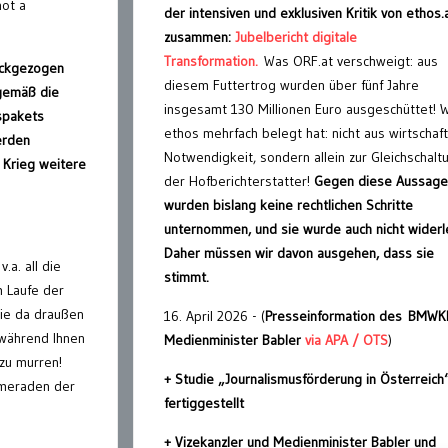
not a
der intensiven und exklusiven Kritik von ethos.
zusammen:
Jubelbericht digitale
Transformation.
Was ORF.at verschweigt: aus
ückgezogen
diesem Futtertrog wurden über fünf Jahre
gemäß die
insgesamt 130 Millionen Euro ausgeschüttet! 
spakets
ethos mehrfach belegt hat: nicht aus wirtschaft
erden
Notwendigkeit, sondern allein zur Gleichschalt
 Krieg weitere
der Hofberichterstatter!
Gegen diese Aussage
wurden bislang keine rechtlichen Schritte
unternommen, und sie wurde auch nicht widerl
Daher müssen wir davon ausgehen, dass sie
.a. all die
stimmt.
m Laufe der
Sie da draußen
16. April 2026 - (
Presseinformation des BMWK
 während Ihnen
Medienminister Babler
via APA / OTS
)
zu murren!
+ Studie „Journalismusförderung in Österreich
ameraden der
fertiggestellt
+ Vizekanzler und Medienminister Babler und