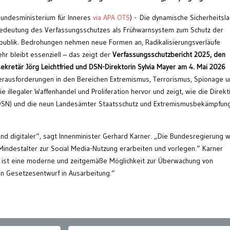
Bundesministerium für Inneres
via APA OTS
) - Die dynamische Sicherheitsl
e Bedeutung des Verfassungsschutzes als Frühwarnsystem zum Schutz der
publik. Bedrohungen nehmen neue Formen an, Radikalisierungsverläufe
r bleibt essenziell – das zeigt der
Verfassungsschutzbericht 2025, den
ekretär Jörg Leichtfried und DSN-Direktorin Sylvia Mayer am 4. Mai 2026
Herausforderungen in den Bereichen Extremismus, Terrorismus, Spionage 
ie illegaler Waffenhandel und Proliferation hervor und zeigt, wie die Direkt
(DSN) und die neun Landesämter Staatsschutz und Extremismusbekämpfun
nd digitaler“, sagt Innenminister Gerhard Karner. „Die Bundesregierung w
Mindestalter zur Social Media-Nutzung erarbeiten und vorlegen.“ Karner
l ist eine moderne und zeitgemäße Möglichkeit zur Überwachung von
ein Gesetzesentwurf in Ausarbeitung.“