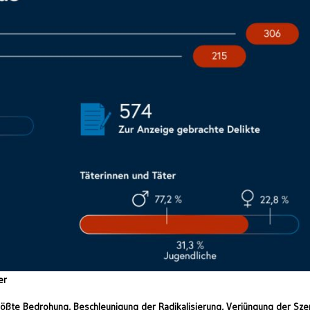
er
größte Bedrohung, Beschleunigung der Radikalisierung, Verjüngung der Sz