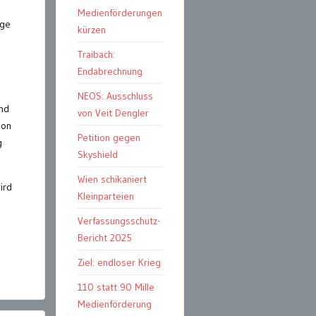
Medienförderungen
age
kürzen
Traibach:
Endabrechnung
NEOS: Ausschluss
und
von Veit Dengler
ion
Petition gegen
g
Skyshield
Wien schikaniert
ird
Kleinparteien
Verfassungsschutz-
Bericht 2025
Ziel: endloser Krieg
110 statt 90 Mille
Medienförderung