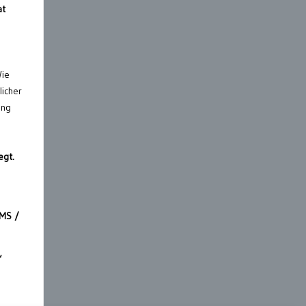
at
Wie
licher
ung
egt.
MS /
“