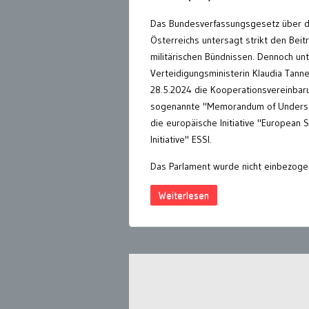
Das Bundesverfassungsgesetz über di
Österreichs untersagt strikt den Beitr
militärischen Bündnissen. Dennoch un
Verteidigungsministerin Klaudia Tann
28.5.2024 die Kooperationsvereinbar
sogenannte "Memorandum of Understa
die europäische Initiative "European S
Initiative" ESSI.
Das Parlament wurde nicht einbezoge
Weiterlesen
Seitennummerierung
der
Beiträge