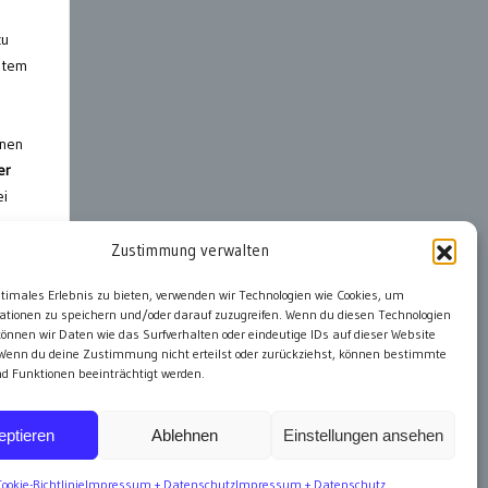
zu
ystem
anen
er
ei
Zustimmung verwalten
ptimales Erlebnis zu bieten, verwenden wir Technologien wie Cookies, um
ationen zu speichern und/oder darauf zuzugreifen. Wenn du diesen Technologien
önnen wir Daten wie das Surfverhalten oder eindeutige IDs auf dieser Website
 Wenn du deine Zustimmung nicht erteilst oder zurückziehst, können bestimmte
 Funktionen beeinträchtigt werden.
eptieren
Ablehnen
Einstellungen ansehen
Cookie-Richtlinie
Impressum + Datenschutz
Impressum + Datenschutz