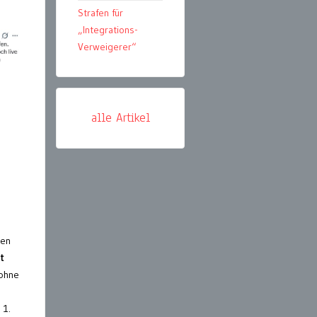
Strafen für
„Integrations-
Verweigerer“
alle Artikel
Den
t
 ohne
 1.