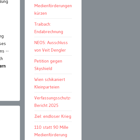
tzung
Medienförderungen
kürzen
Traibach:
Endabrechnung
ng
NEOS: Ausschluss
eses
von Veit Dengler
ms --
ch
Petition gegen
dern
Skyshield
Wien schikaniert
Kleinparteien
Verfassungsschutz-
Bericht 2025
Ziel: endloser Krieg
110 statt 90 Mille
Medienförderung