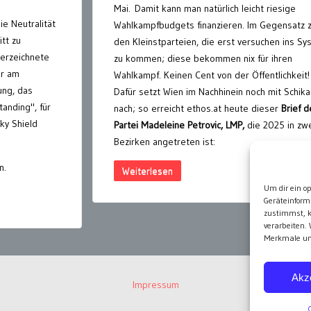
Mai. Damit kann man natürlich leicht riesige
e Neutralität
Wahlkampfbudgets finanzieren. Im Gegensatz 
itt zu
den Kleinstparteien, die erst versuchen ins S
terzeichnete
zu kommen; diese bekommen nix für ihren
er am
Wahlkampf. Keinen Cent von der Öffentlichkeit!
ung, das
Dafür setzt Wien im Nachhinein noch mit Schik
nding", für
nach; so erreicht ethos.at heute dieser
Brief d
ky Shield
Partei Madeleine Petrovic, LMP,
die 2025 in zw
Bezirken angetreten ist:
n.
Weiterlesen
Um dir ein o
Geräteinform
zustimmst, k
verarbeiten.
Merkmale und
Akz
Impressum