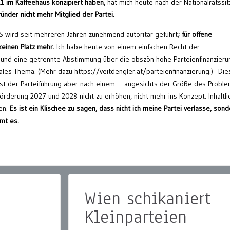
11 im Kaffeehaus konzipiert haben,
hat mich heute nach der Nationalratssi
ünder nicht mehr Mitglied der Partei.
wird seit mehreren Jahren zunehmend autoritär geführt
; für offene
einen Platz mehr.
Ich habe heute von einem einfachen Recht der
nd eine getrennte Abstimmung über die obszön hohe Parteienfinanzieru
tales Thema. (Mehr dazu https://veitdengler.at/parteienfinanzierung.) Di
t der Parteiführung aber nach einem -- angesichts der Größe des Proble
förderung 2027 und 2028 nicht zu erhöhen, nicht mehr ins Konzept. Inhaltli
en.
Es ist ein Klischee zu sagen, dass nicht ich meine Partei verlasse, son
mt es.
Wien schikaniert
Kleinparteien