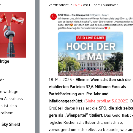
r
Veröffentlicht in
Politik
von Hubert Thurnhofer
chtige
18. Mai 2026 -
Allein in Wien schütten sich die
rdt
etablierten Parteien 37,6 Millionen Euro als
e wichtige
Parteiförderung aus. Pro Jahr und
en Ausschuss
inflationsgeschützt.
(
Siehe profil.at 5.6.2025
) 
s ist also
Großteil davon kassiert die
SPÖ, die sich selbs
hreiben:
gern als „Wienpartei“ tituliert.
Das Geld fließt
jegliche Rechenschaftsbericht, einfach so;
 Sky Shield
vorwiegend um sich selbst zu bejubeln, wie am