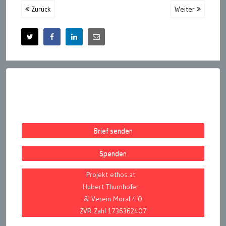
Zurück
Weiter
Brief senden
Spenden
Projekt ethos.at
Hubert Thurnhofer
& Verein Moral 4.0
ZVR-Zahl 1736362407