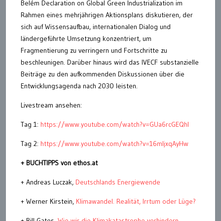
Belém Declaration on Global Green Industrialization im
Rahmen eines mehrjährigen Aktionsplans diskutieren, der
sich auf Wissensaufbau, internationalen Dialog und
ländergeführte Umsetzung konzentriert, um
Fragmentierung zu verringern und Fortschritte zu
beschleunigen. Darüber hinaus wird das IVECF substanzielle
Beiträge zu den aufkommenden Diskussionen über die
Entwicklungsagenda nach 2030 leisten.
Livestream ansehen:
Tag 1:
https://www.youtube.com/watch?v=GUa6rcGEQhI
Tag 2:
https://www.youtube.com/watch?v=16mIjxqAyHw
+ BUCHTIPPS von ethos.at
+ Andreas Luczak,
Deutschlands Energiewende
+ Werner Kirstein,
Klimawandel. Realität, Irrtum oder Lüge?
+ Bill Gates,
Wie wir die Klimakatastrophe verhindern