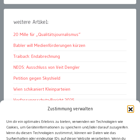
weitere Artikel:
20 Mille für „Qualitätsjournalismus“
Babler will Medienförderungen kürzen
Traibach: Endabrechnung
NEOS: Ausschluss von Veit Dengler
Petition gegen Skyshield
Wien schikaniert Kleinparteien
Verfassungsschutz-Bericht 2025
Zustimmung verwalten
Ziel: endloser Krieg
110 statt 90 Mille Medienförderung
Um dir ein optimales Erlebnis zu bieten, verwenden wir Technologien wie
Cookies, um Geräteinformationen zu speichern und/oder darauf zuzugreifen.
Strafen für „Integrations-Verweigerer“
Wenn du diesen Technologien zustimmst, können wir Daten wie das
Surfverhalten oder eindeutige IDs auf dieser Website verarbeiten. Wenn du