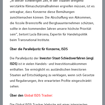
„In dieser schwierigen Zeit, in der Staaten dringend
verstärkte Klimaschutzmaßnahmen ergreifen müssen, ist es
untragbar, dass Konzerne diese Bemühungen
zunichtemachen können. Die Abschaffung von Abkommen,
die fossile Brennstoffe und Bergbauunternehmen schützen,
sollte in den kommenden Jahren unsere höchste Priorität
sein“, betont Lucía Bárcena, Expertin für Handelspolitik
beim Transnational Institute.
Über die Paralleljustiz für Konzerne, ISDS
Die Paralleljustiz der
Investor-Staat-Schiedsverfahren (engl.
ISDS)
ist in vielen Handels- und Investitionsabkommen
enthalten. Sie ermöglicht es ausländischen Investoren
Staaten auf Entschädigung zu verklagen, wenn sich Gesetze
und Regulierungen, ihre erwarteten Profite eingeschränkt
sehen.
Über den
Global ISDS Tracker:
Die Global ISDS Tracker Website mit einer integrierten