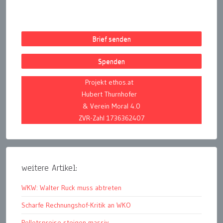
Brief senden
Spenden
Projekt ethos.at
Hubert Thurnhofer
& Verein Moral 4.0
ZVR-Zahl 1736362407
weitere Artikel:
WKW: Walter Ruck muss abtreten
Scharfe Rechnungshof-Kritik an WKO
Pelletspreise steigen massiv