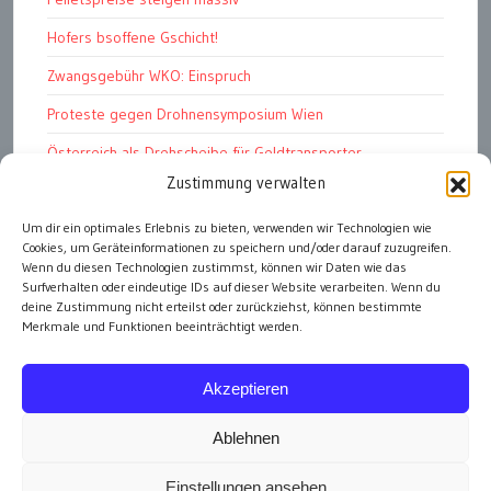
Hofers bsoffene Gschicht!
Zwangsgebühr WKO: Einspruch
Proteste gegen Drohnensymposium Wien
Österreich als Drehscheibe für Geldtransporter
Zustimmung verwalten
Financial Stability Report der OeNB 2026
Um dir ein optimales Erlebnis zu bieten, verwenden wir Technologien wie
Genug Eier fürs Osterkörberl?
Cookies, um Geräteinformationen zu speichern und/oder darauf zuzugreifen.
Angst vor Inflation und Krieg
Wenn du diesen Technologien zustimmst, können wir Daten wie das
Surfverhalten oder eindeutige IDs auf dieser Website verarbeiten. Wenn du
deine Zustimmung nicht erteilst oder zurückziehst, können bestimmte
Merkmale und Funktionen beeinträchtigt werden.
alle Artikel
Akzeptieren
Ablehnen
Einstellungen ansehen
Impressum