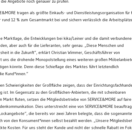
 die Angebote noch genauer zu prüfen.
E&MORE tragen als größte Einkaufs- und Dienstleistungsorganisation für
r rund 12 % zum Gesamtmarkt bei und sichern verlässlich die Arbeitsplätz
le Marktlage, die Entwicklungen bei kika/Leiner und die damit verbundene
nden, aber auch für die Lieferanten, sehr genau. „Diese Menschen und
eit in die Zukunft“, erklärt Christian Wimmer, Geschäftsführer von
rt uns die drohende Monopolstellung eines weiteren großen Möbelanbiet
igen könnte. Denn diese Schieflage des Marktes führt letztendlich
 die Kund*innen.“
n Schwierigkeiten der Großfläche zeigen, dass der Einrichtungsfachhande
g ist. Im Gegensatz zu den Großflächen-Anbietern, die mit scheinbaren
 Markt fluten, setzen die Mitgliedsbetriebe von SERVICE&MORE auf faire
ndenkommunikation. Dies unterstreicht eine von SERVICE&MORE beauftrag
ockangebote“, die bereits vor zwei Jahren belegte, dass die sogenannt
ich von den Konsument*innen selbst bezahlt werden. „Unsere Mitgliedsbe
kte Kosten. Für uns steht der Kunde und nicht der schnelle Rabatt im Fok