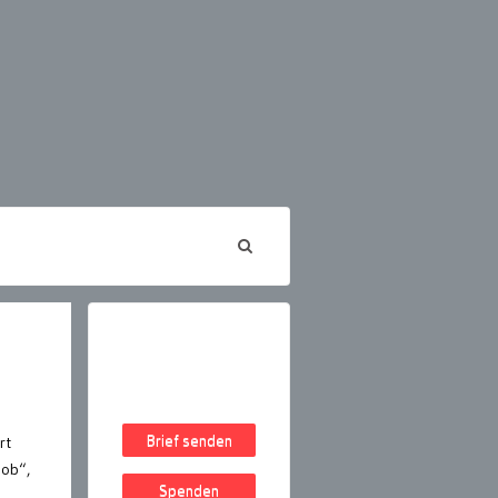
Brief senden
rt
Job“,
Spenden