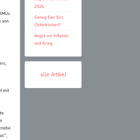
2026
 KMUs
Genug Eier fürs
e von
Osterkörberl?
Angst vor Inflation
und Krieg
ers,
alle Artikel
l mit
te
en
triebe
us“,