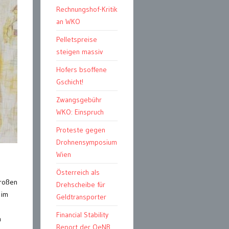
Rechnungshof-Kritik
an WKO
Pelletspreise
steigen massiv
Hofers bsoffene
Gschicht!
Zwangsgebühr
WKO: Einspruch
Proteste gegen
Drohnensymposium
Wien
Österreich als
großen
Drehscheibe für
 im
Geldtransporter
Financial Stability
n
Report der OeNB