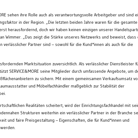
E sehen ihre Rolle auch als verantwortungsvolle Arbeitgeber und sind e
ungsfaktor in der Region. „Die letzten beiden Jahre waren für die gesamte
ßerst herausfordernd, doch wir haben keinen einzigen unserer Handelspart
ian Wimmer. „Das zeigt die Stärke unseres Netzwerks und beweist, dass 
 verlässlicher Partner sind – sowohl für die Kund*innen als auch für die
rdernden Marktsituation zuversichtlich. Als verlässlicher Dienstleister f
stützt SERVICE&MORE seine Mitglieder durch umfassende Angebote, um d
flächenanbietern zu sichern. Mit einem gemeinsamen Verkaufsumsatz vo
Raumausstatter und Möbelfachhändler maßgeblich zur Stabilität der
bei.
schaftlichen Realitäten scheitert, wird der Einrichtungsfachhandel mit se
ndennahen Strukturen weiterhin ein verlässlicher Partner in der Branche se
keit und faire Preisgestaltung – Eigenschaften, die für Kund*innen und
 werden.