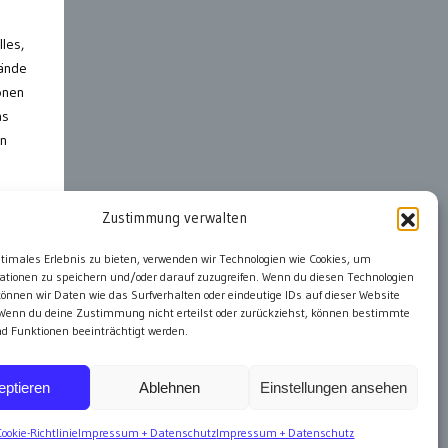
les,
bände
onen
as
en
Zustimmung verwalten
ter
ptimales Erlebnis zu bieten, verwenden wir Technologien wie Cookies, um
ationen zu speichern und/oder darauf zuzugreifen. Wenn du diesen Technologien
önnen wir Daten wie das Surfverhalten oder eindeutige IDs auf dieser Website
 Wenn du deine Zustimmung nicht erteilst oder zurückziehst, können bestimmte
 Funktionen beeinträchtigt werden.
eptieren
Ablehnen
Einstellungen ansehen
Cookie-Richtlinie
Impressum + Datenschutz
Impressum + Datenschutz