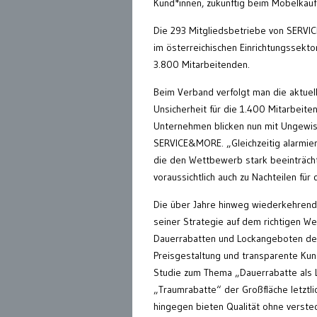
Kund*innen, zukünftig beim Möbelkauf
Die 293 Mitgliedsbetriebe von SERVIC
im österreichischen Einrichtungssekto
3.800 Mitarbeitenden.
Beim Verband verfolgt man die aktuel
Unsicherheit für die 1.400 Mitarbeite
Unternehmen blicken nun mit Ungewissh
SERVICE&MORE. „Gleichzeitig alarmie
die den Wettbewerb stark beeinträcht
voraussichtlich auch zu Nachteilen für
Die über Jahre hinweg wiederkehrende
seiner Strategie auf dem richtigen We
Dauerrabatten und Lockangeboten den
Preisgestaltung und transparente Ku
Studie zum Thema „Dauerrabatte als L
„Traumrabatte“ der Großfläche letztl
hingegen bieten Qualität ohne verstec