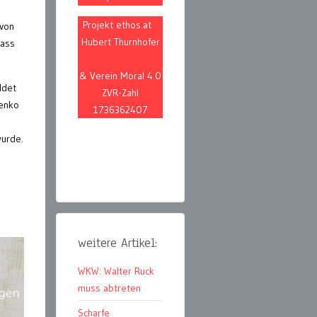
Projekt ethos.at
 von
Hubert Thurnhofer
dass
& Verein Moral 4.0
ldet
ZVR-Zahl
Benko
1736362407
wurde.
weitere Artikel:
WKW: Walter Ruck
muss abtreten
Scharfe