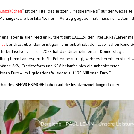
anungsküchen
“ ist der Titel des letzten „Presseartikels“ auf der Webseite
Planungsküche bei kika/Leiner in Auftrag gegeben hat, muss nun zittern, 
ns, aber in allen Medien kursiert seit 13.11.24 der Titel „Kika/Leiner me
.at
berichtet über den einstigen Familienbetrieb, den zuvor schon Rene 
ach der Insolvenz im Juni 2023 hat das Unternehmen am Donnerstag ein
tung beim Landesgericht St. Pölten beantragt, welches bereits eröffnet 
bände AKV, Creditreform und KSV belaufen sich die unbesicherten
lionen Euro – im Liquidationsfall sogar auf 139 Millionen Euro.“
verbandes SERVICE&MORE haben auf die Insolvenzmeldung
mit einer