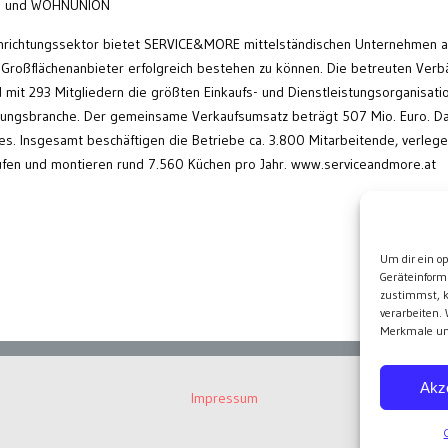
ia und WOHNUNION
 Einrichtungssektor bietet SERVICE&MORE mittelständischen Unternehmen al
r Großflächenanbieter erfolgreich bestehen zu können. Die betreuten Ver
it 293 Mitgliedern die größten Einkaufs- und Dienstleistungsorganisati
chtungsbranche. Der gemeinsame Verkaufsumsatz beträgt 507 Mio. Euro. D
s. Insgesamt beschäftigen die Betriebe ca. 3.800 Mitarbeitende, verleg
fen und montieren rund 7.560 Küchen pro Jahr. www.serviceandmore.at
Wei
Um dir ein o
Geräteinform
zustimmst, k
verarbeiten.
Merkmale und
Akz
Impressum