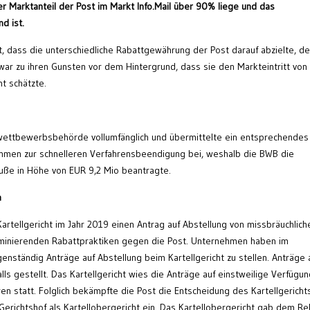
der Marktanteil der Post im Markt Info.Mail über 90% liege und das
d ist.
t, dass die unterschiedliche Rabattgewährung der Post darauf abzielte, d
ar zu ihren Gunsten vor dem Hintergrund, dass sie den Markteintritt von
ht schätzte.
wettbewerbsbehörde vollumfänglich und übermittelte ein entsprechendes
ehmen zur schnelleren Verfahrensbeendigung bei, weshalb die BWB die
ße in Höhe von EUR 9,2 Mio beantragte.
n
rtellgericht im Jahr 2019 einen Antrag auf Abstellung von missbräuchlich
iminierenden Rabattpraktiken gegen die Post. Unternehmen haben im
igenständig Anträge auf Abstellung beim Kartellgericht zu stellen. Anträge 
ls gestellt. Das Kartellgericht wies die Anträge auf einstweilige Verfügun
n statt. Folglich bekämpfte die Post die Entscheidung des Kartellgericht
erichtshof als Kartellobergericht ein. Das Kartellobergericht gab dem Re