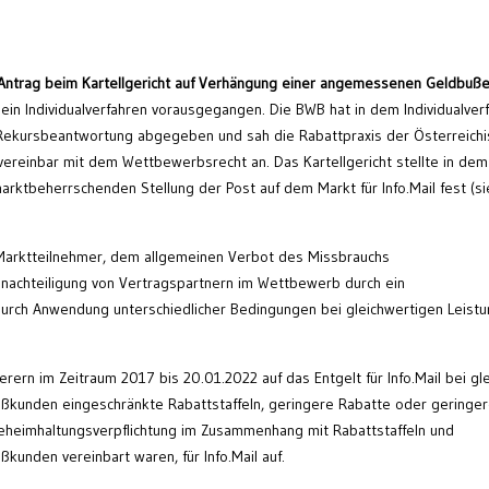
 Antrag beim Kartellgericht auf Verhängung einer angemessenen Geldbuß
ein Individualverfahren vorausgegangen. Die BWB hat in dem Individualver
ekursbeantwortung abgegeben und sah die Rabattpraxis der Österreich
 vereinbar mit dem Wettbewerbsrecht an. Das Kartellgericht stellte in dem
tbeherrschenden Stellung der Post auf dem Markt für Info.Mail fest (s
n Marktteilnehmer, dem allgemeinen Verbot des Missbrauchs
nachteiligung von Vertragspartnern im Wettbewerb durch ein
rch Anwendung unterschiedlicher Bedingungen bei gleichwertigen Leist
rn im Zeitraum 2017 bis 20.01.2022 auf das Entgelt für Info.Mail bei gle
unden eingeschränkte Rabattstaffeln, geringere Rabatte oder geringe
eheimhaltungsverpflichtung im Zusammenhang mit Rabattstaffeln und
ßkunden vereinbart waren, für Info.Mail auf.