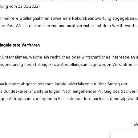
ilung vom 13.01.2022).
ren mehrere Stellungnahmen sowie eine Rekursbeantwortung abgegeben u
sche Post AG als diskriminierend und nicht vereinbar mit dem Wettbewerbs
ingeleitete Verfahren
t Unternehmen, welche ein rechtliches oder wirtschaftliches Interesse an 
 eigenständig Feststellungs- bzw Abstellungsanträge wegen Verstößen an
ach einem abgeschlossenen Individualverfahren nur über Antrag der
Bundeskartellanwalts erfolgen. Nach eingehender Prüfung des Sachverh
tigen Antrages im vorliegenden Fall insbesondere auch aus generalprävent
We