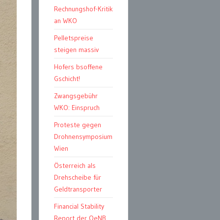
Rechnungshof-Kritik
an WKO
Pelletspreise
steigen massiv
Hofers bsoffene
Gschicht!
Zwangsgebühr
WKO: Einspruch
Proteste gegen
Drohnensymposium
Wien
Österreich als
Drehscheibe für
Geldtransporter
Financial Stability
Report der OeNB