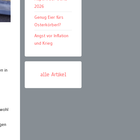
2026
Genug Eier fürs
Osterkörberl?
Angst vor Inflation
und Krieg
n in
alle Artikel
owohl
ngen
n