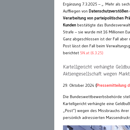
Ergänzung 7.3.2025 – „ Mehr als sec
Auffliegen von
Datenschutzverstößen d
Verarbeitung von parteipolitischen Pr
Kunden
bestätigte das Bundesverwalt
Strafe – sie wurde mit 16 Millionen Eu
Ganz abgeschlossen ist der Fall aber 
Post lässt den Fall beim Verwaltungsg
berichtet
SN.at (6.3.25)
Kartellgericht verhängte Geldb
Aktiengesellschaft wegen Mark
29. Oktober 2024
(
Pressemitteilung
Die Bundeswettbewerbsbehörde stell
Kartellgericht verhängte eine Geldbuß
„Post“) wegen des Missbrauchs ihrer
persönlich adressierten Massendrucksa