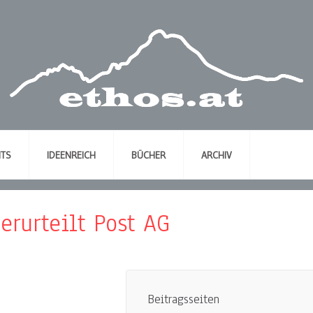
NTS
IDEENREICH
BÜCHER
ARCHIV
erurteilt Post AG
Beitragsseiten