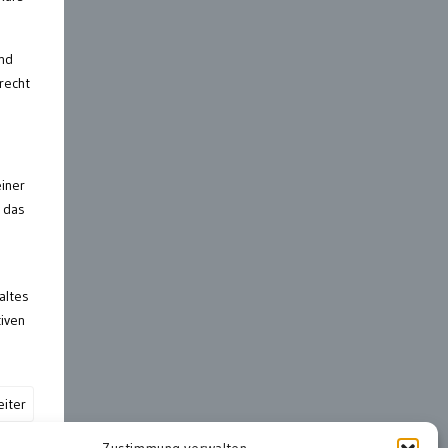
nd
recht
einer
 das
altes
iven
iter