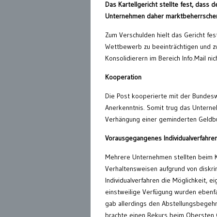
Das Kartellgericht stellte fest, dass 
Unternehmen daher marktbeherrschen
Zum Verschulden hielt das Gericht fes
Wettbewerb zu beeinträchtigen und zw
Konsolidierern im Bereich Info.Mail nic
Kooperation
Die Post kooperierte mit der Bundes
Anerkenntnis. Somit trug das Untern
Verhängung einer geminderten Geldbu
Vorausgegangenes Individualverfahre
Mehrere Unternehmen stellten beim Ka
Verhaltensweisen aufgrund von diskr
Individualverfahren die Möglichkeit, e
einstweilige Verfügung wurden ebenfal
gab allerdings den Abstellungsbegehre
brachte einen Rekurs beim Obersten G