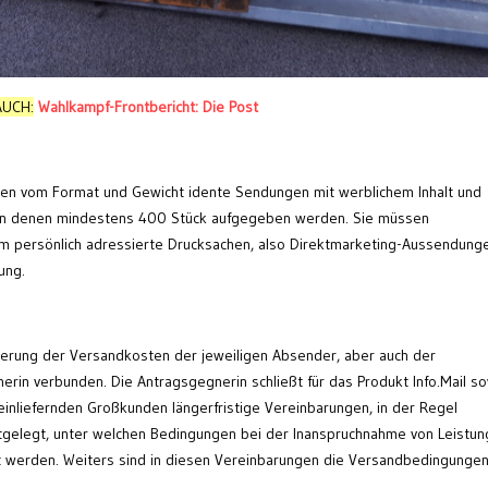
AUCH:
Wahlkampf-Frontbericht: Die Post
allen vom Format und Gewicht idente Sendungen mit werblichem Inhalt und
, von denen mindestens 400 Stück aufgegeben werden. Sie müssen
 um persönlich adressierte Drucksachen, also Direktmarketing-Aussendunge
ung.
mierung der Versandkosten der jeweiligen Absender, aber auch der
rin verbunden. Die Antragsgegnerin schließt für das Produkt Info.Mail s
teinliefernden Großkunden längerfristige Vereinbarungen, in der Regel
estgelegt, unter welchen Bedingungen bei der Inanspruchnahme von Leistu
 werden. Weiters sind in diesen Vereinbarungen die Versandbedingunge