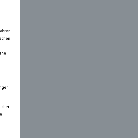
e
fahren
ischen
iehe
ungen
icher
re