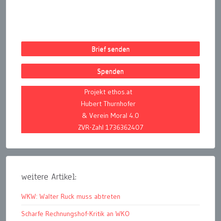
Brief senden
Spenden
Projekt ethos.at
Hubert Thurnhofer
& Verein Moral 4.0
ZVR-Zahl 1736362407
weitere Artikel:
WKW: Walter Ruck muss abtreten
Scharfe Rechnungshof-Kritik an WKO