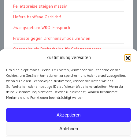
Pelletspreise steigen massiv
Hofers bsoffene Gschicht!
Zwangsgebühr WKO: Einspruch
Proteste gegen Drohnensymposium Wien
Österreich als Drehscheibe für Geldtransporter
Zustimmung verwalten
Financial Stability Report der OeNB 2026
Um dir ein optimales Erlebnis zu bieten, verwenden wir Technologien wie
Genug Eier fürs Osterkörberl?
Cookies, um Geräteinformationen zu speichern und/oder darauf zuzugreifen.
Angst vor Inflation und Krieg
Wenn du diesen Technologien zustimmst, können wir Daten wie das
Surfverhalten oder eindeutige IDs auf dieser Website verarbeiten. Wenn du
deine Zustimmung nicht erteilst oder zurückziehst, können bestimmte
Merkmale und Funktionen beeinträchtigt werden.
alle Artikel
Akzeptieren
Ablehnen