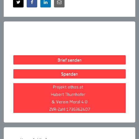
Brief senden
Spenden
Projekt ethos.at
Hubert Thurnhofer
& Verein Moral 4.0
ZVR-Zahl 1736362407