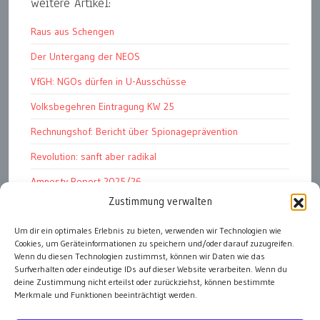
weitere Artikel:
Raus aus Schengen
Der Untergang der NEOS
VfGH: NGOs dürfen in U-Ausschüsse
Volksbegehren Eintragung KW 25
Rechnungshof: Bericht über Spionageprävention
Revolution: sanft aber radikal
Amnesty Report 2025/26
Zustimmung verwalten
Attac kritisiert neues EU-Rüstungspaket
Ungarn ist demokratischer als Österreich
Um dir ein optimales Erlebnis zu bieten, verwenden wir Technologien wie
Cookies, um Geräteinformationen zu speichern und/oder darauf zuzugreifen.
Volksbegehren 2026 Eintragung KW 25
Wenn du diesen Technologien zustimmst, können wir Daten wie das
Surfverhalten oder eindeutige IDs auf dieser Website verarbeiten. Wenn du
deine Zustimmung nicht erteilst oder zurückziehst, können bestimmte
Merkmale und Funktionen beeinträchtigt werden.