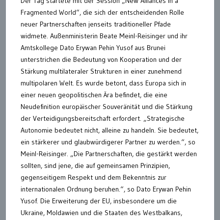
Der Tag startete mit der Session „New Alliances in a
Fragmented World“, die sich der entscheidenden Rolle
neuer Partnerschaften jenseits traditioneller Pfade
widmete. Außenministerin Beate Meinl-Reisinger und ihr
Amtskollege Dato Erywan Pehin Yusof aus Brunei
unterstrichen die Bedeutung von Kooperation und der
Stärkung multilateraler Strukturen in einer zunehmend
multipolaren Welt. Es wurde betont, dass Europa sich in
einer neuen geopolitischen Ära befindet, die eine
Neudefinition europäischer Souveränität und die Stärkung
der Verteidigungsbereitschaft erfordert. „Strategische
Autonomie bedeutet nicht, alleine zu handeln. Sie bedeutet,
ein stärkerer und glaubwürdigerer Partner zu werden.“, so
Meinl-Reisinger. „Die Partnerschaften, die gestärkt werden
sollten, sind jene, die auf gemeinsamen Prinzipien,
gegenseitigem Respekt und dem Bekenntnis zur
internationalen Ordnung beruhen.“, so Dato Erywan Pehin
Yusof. Die Erweiterung der EU, insbesondere um die
Ukraine, Moldawien und die Staaten des Westbalkans,