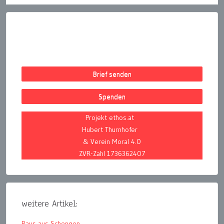
Brief senden
Spenden
Projekt ethos.at
Hubert Thurnhofer
& Verein Moral 4.0
ZVR-Zahl 1736362407
weitere Artikel:
Raus aus Schengen