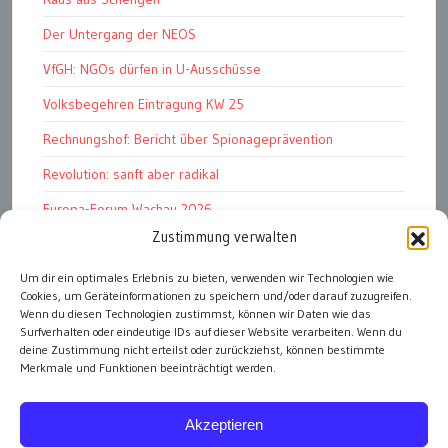
Der Untergang der NEOS
VfGH: NGOs dürfen in U-Ausschüsse
Volksbegehren Eintragung KW 25
Rechnungshof: Bericht über Spionageprävention
Revolution: sanft aber radikal
Europa-Forum Wachau 2026
Zustimmung verwalten
Amnesty Report 2025/26
Um dir ein optimales Erlebnis zu bieten, verwenden wir Technologien wie
Attac kritisiert neues EU-Rüstungspaket
Cookies, um Geräteinformationen zu speichern und/oder darauf zuzugreifen.
Ungarn ist demokratischer als Österreich
Wenn du diesen Technologien zustimmst, können wir Daten wie das
Surfverhalten oder eindeutige IDs auf dieser Website verarbeiten. Wenn du
deine Zustimmung nicht erteilst oder zurückziehst, können bestimmte
Merkmale und Funktionen beeinträchtigt werden.
alle Artikel
Akzeptieren