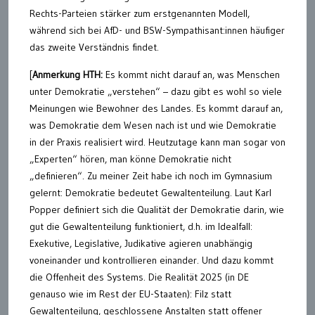
Rechts-Parteien stärker zum erstgenannten Modell,
während sich bei AfD- und BSW-Sympathisant:innen häufiger
das zweite Verständnis findet.
[
Anmerkung HTH:
Es kommt nicht darauf an, was Menschen
unter Demokratie „verstehen“ – dazu gibt es wohl so viele
Meinungen wie Bewohner des Landes. Es kommt darauf an,
was Demokratie dem Wesen nach ist und wie Demokratie
in der Praxis realisiert wird. Heutzutage kann man sogar von
„Experten“ hören, man könne Demokratie nicht
„definieren“. Zu meiner Zeit habe ich noch im Gymnasium
gelernt: Demokratie bedeutet Gewaltenteilung. Laut Karl
Popper definiert sich die Qualität der Demokratie darin, wie
gut die Gewaltenteilung funktioniert, d.h. im Idealfall:
Exekutive, Legislative, Judikative agieren unabhängig
voneinander und kontrollieren einander. Und dazu kommt
die Offenheit des Systems. Die Realität 2025 (in DE
genauso wie im Rest der EU-Staaten): Filz statt
Gewaltenteilung, geschlossene Anstalten statt offener