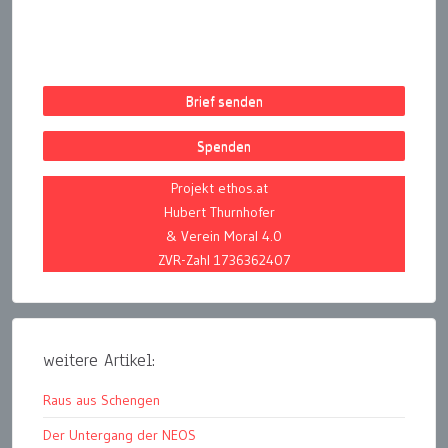
Brief senden
Spenden
Projekt ethos.at
Hubert Thurnhofer
& Verein Moral 4.0
ZVR-Zahl 1736362407
weitere Artikel:
Raus aus Schengen
Der Untergang der NEOS