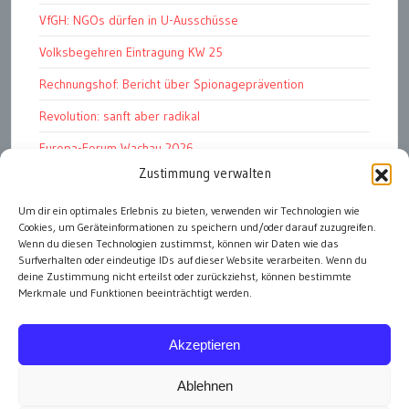
VfGH: NGOs dürfen in U-Ausschüsse
Volksbegehren Eintragung KW 25
Rechnungshof: Bericht über Spionageprävention
Revolution: sanft aber radikal
Europa-Forum Wachau 2026
Zustimmung verwalten
Amnesty Report 2025/26
Um dir ein optimales Erlebnis zu bieten, verwenden wir Technologien wie
Attac kritisiert neues EU-Rüstungspaket
Cookies, um Geräteinformationen zu speichern und/oder darauf zuzugreifen.
Ungarn ist demokratischer als Österreich
Wenn du diesen Technologien zustimmst, können wir Daten wie das
Surfverhalten oder eindeutige IDs auf dieser Website verarbeiten. Wenn du
deine Zustimmung nicht erteilst oder zurückziehst, können bestimmte
Merkmale und Funktionen beeinträchtigt werden.
alle Artikel
Akzeptieren
Ablehnen