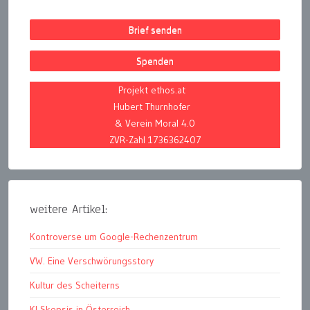
Brief senden
Spenden
Projekt ethos.at
Hubert Thurnhofer
& Verein Moral 4.0
ZVR-Zahl 1736362407
weitere Artikel:
Kontroverse um Google-Rechenzentrum
VW. Eine Verschwörungsstory
Kultur des Scheiterns
KI Skepsis in Österreich