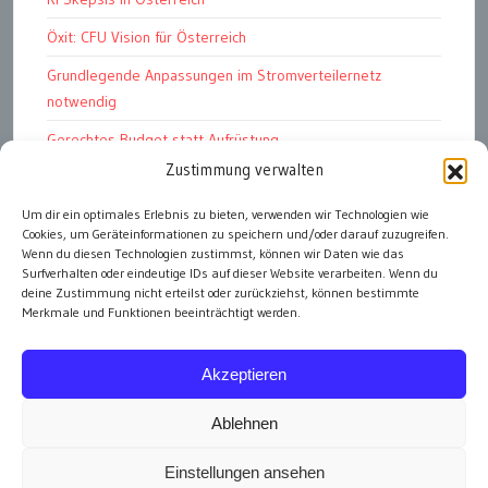
Öxit: CFU Vision für Österreich
Grundlegende Anpassungen im Stromverteilernetz
notwendig
Gerechtes Budget statt Aufrüstung
Zustimmung verwalten
Petition: E-Dienstwagen
Das Kapitalismustribunal
Um dir ein optimales Erlebnis zu bieten, verwenden wir Technologien wie
Cookies, um Geräteinformationen zu speichern und/oder darauf zuzugreifen.
Bundesschatz für „öffentliche Einheiten“
Wenn du diesen Technologien zustimmst, können wir Daten wie das
Surfverhalten oder eindeutige IDs auf dieser Website verarbeiten. Wenn du
deine Zustimmung nicht erteilst oder zurückziehst, können bestimmte
Merkmale und Funktionen beeinträchtigt werden.
alle Artikel
Akzeptieren
Ablehnen
Einstellungen ansehen
Impressum