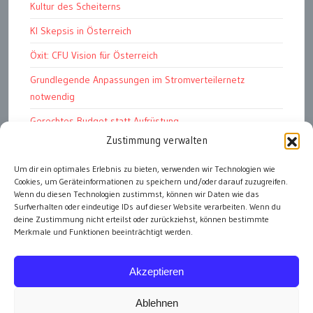
Kultur des Scheiterns
KI Skepsis in Österreich
Öxit: CFU Vision für Österreich
Grundlegende Anpassungen im Stromverteilernetz
notwendig
Gerechtes Budget statt Aufrüstung
Zustimmung verwalten
Petition: E-Dienstwagen
Um dir ein optimales Erlebnis zu bieten, verwenden wir Technologien wie
Das Kapitalismustribunal
Cookies, um Geräteinformationen zu speichern und/oder darauf zuzugreifen.
Bundesschatz für „öffentliche Einheiten“
Wenn du diesen Technologien zustimmst, können wir Daten wie das
Surfverhalten oder eindeutige IDs auf dieser Website verarbeiten. Wenn du
deine Zustimmung nicht erteilst oder zurückziehst, können bestimmte
Merkmale und Funktionen beeinträchtigt werden.
alle Artikel
Akzeptieren
Ablehnen