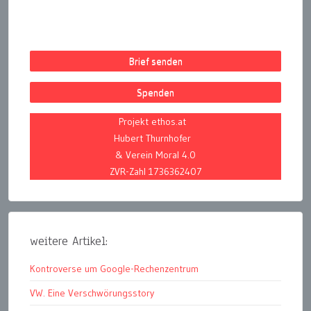
Brief senden
Spenden
Projekt ethos.at
Hubert Thurnhofer
& Verein Moral 4.0
ZVR-Zahl 1736362407
weitere Artikel:
Kontroverse um Google-Rechenzentrum
VW. Eine Verschwörungsstory