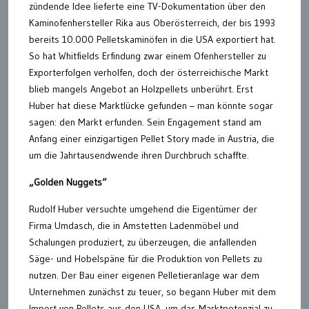
zündende Idee lieferte eine TV-Dokumentation über den
Kaminofenhersteller Rika aus Oberösterreich, der bis 1993
bereits 10.000 Pelletskaminöfen in die USA exportiert hat.
So hat Whitfields Erfindung zwar einem Ofenhersteller zu
Exporterfolgen verholfen, doch der österreichische Markt
blieb mangels Angebot an Holzpellets unberührt. Erst
Huber hat diese Marktlücke gefunden – man könnte sogar
sagen: den Markt erfunden. Sein Engagement stand am
Anfang einer einzigartigen Pellet Story made in Austria, die
um die Jahrtausendwende ihren Durchbruch schaffte.
„Golden Nuggets“
Rudolf Huber versuchte umgehend die Eigentümer der
Firma Umdasch, die in Amstetten Ladenmöbel und
Schalungen produziert, zu überzeugen, die anfallenden
Säge- und Hobelspäne für die Produktion von Pellets zu
nutzen. Der Bau einer eigenen Pelletieranlage war dem
Unternehmen zunächst zu teuer, so begann Huber mit dem
Import von Pellets aus den USA, um das Marktpotenzial zu