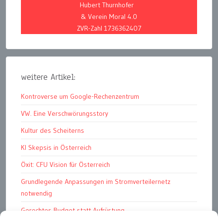
Hubert Thurnhofer
& Verein Moral 4.0
ZVR-Zahl 1736362407
weitere Artikel:
Kontroverse um Google-Rechenzentrum
VW. Eine Verschwörungsstory
Kultur des Scheiterns
KI Skepsis in Österreich
Öxit: CFU Vision für Österreich
Grundlegende Anpassungen im Stromverteilernetz
notwendig
Gerechtes Budget statt Aufrüstung