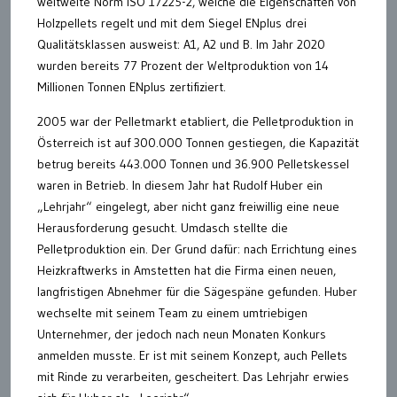
weltweite Norm ISO 17225-2, welche die Eigenschaften von
Holzpellets regelt und mit dem Siegel ENplus drei
Qualitätsklassen ausweist: A1, A2 und B. Im Jahr 2020
wurden bereits 77 Prozent der Weltproduktion von 14
Millionen Tonnen ENplus zertifiziert.
2005 war der Pelletmarkt etabliert, die Pelletproduktion in
Österreich ist auf 300.000 Tonnen gestiegen, die Kapazität
betrug bereits 443.000 Tonnen und 36.900 Pelletskessel
waren in Betrieb. In diesem Jahr hat Rudolf Huber ein
„Lehrjahr“ eingelegt, aber nicht ganz freiwillig eine neue
Herausforderung gesucht. Umdasch stellte die
Pelletproduktion ein. Der Grund dafür: nach Errichtung eines
Heizkraftwerks in Amstetten hat die Firma einen neuen,
langfristigen Abnehmer für die Sägespäne gefunden. Huber
wechselte mit seinem Team zu einem umtriebigen
Unternehmer, der jedoch nach neun Monaten Konkurs
anmelden musste. Er ist mit seinem Konzept, auch Pellets
mit Rinde zu verarbeiten, gescheitert. Das Lehrjahr erwies