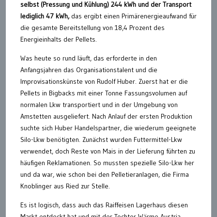
selbst (Pressung und Kühlung) 244 kWh und der Transport
lediglich 47 kWh,
das ergibt einen Primärenergieaufwand für
die gesamte Bereitstellung von 18,4 Prozent des
Energieinhalts der Pellets.
Was heute so rund läuft, das erforderte in den
Anfangsjahren das Organisationstalent und die
Improvisationskünste von Rudolf Huber. Zuerst hat er die
Pellets in Bigbacks mit einer Tonne Fassungsvolumen auf
normalen Lkw transportiert und in der Umgebung von
Amstetten ausgeliefert. Nach Anlauf der ersten Produktion
suchte sich Huber Handelspartner, die wiederum geeignete
Silo-Lkw benötigten. Zunächst wurden Futtermittel-Lkw
verwendet, doch Reste von Mais in der Lieferung führten zu
häufigen Reklamationen. So mussten spezielle Silo-Lkw her
und da war, wie schon bei den Pelletieranlagen, die Firma
Knoblinger aus Ried zur Stelle.
Es ist logisch, dass auch das Raiffeisen Lagerhaus diesen
Markt entdeckt hat und mit der Tochter Wärme Austria