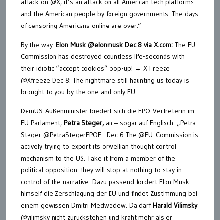
attack on @X, it’s an attack on all American tech platforms
and the American people by foreign governments. The days
of censoring Americans online are over.“
By the way:
Elon Musk @elonmusk Dec 8 via X.com:
The EU
Commission has destroyed countless life-seconds with
their idiotic “accept cookies” pop-up! → X Freeze
@Xfreeze Dec 8: The nightmare still haunting us today is
brought to you by the one and only EU.
DemUS-Außenminister biedert sich die FPÖ-Vertreterin im
EU-Parlament,
Petra Steger,
an – sogar auf Englisch: „Petra
Steger @PetraStegerFPOE · Dec 6 The @EU_Commission is
actively trying to export its orwellian thought control
mechanism to the US. Take it from a member of the
political opposition: they will stop at nothing to stay in
control of the narrative. Dazu passend fordert Elon Musk
himself die Zerschlagung der EU und findet Zustimmung bei
einem gewissen Dmitri Medwedew. Da darf
Harald Vilimsky
@vilimsky nicht zurückstehen und kräht mehr als er