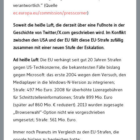
verantwortlich.“ (Quelle
ec.europa.eu/commission/presscorner
)
Soweit die heiße Luft, die derzeit über eine Fußnote in der
Geschichte von Twitter/X.com geschrieben wird. Im Konflikt
zwischen den USA und der EU fällt diese EU-Strafe zufällig
zusammen mit einer neuen Stufe der Eskalation.
Ad heiße Luft:
Die EU verhängt seit gut 20 Jahren Strafen
gegen US-Techkonzerne, die bekanntesten Fälle bislang
gegen Microsoft: das erste 2004 wegen dem Versuch, den
Mediaplayer in die Windows-N-Version zu integrieren;
Strafe: 497 Mio Euro. 2008 für überhöhte Lizenzgebühren
für Schnittstelleninformationen; Strafe 899 Mio. Euro
(später auf 860 Mio. € reduziert). 2013 wurden zugesagte
„Browserwahl“-Option nicht wie vorgeschrieben
umgesetzt; Strafe: 561 Mio. Euro.
Immer noch Peanuts im Vergleich zu den EU-Strafen, die
google bislang zu begleichen hatte: