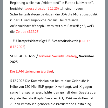
Regierung wolle nun „Widerstand“ in Europa kultivieren“,
berichtet
tagesschau.de (5.12.25)
„In einer neuen
Sicherheitsstrategie beklagen die USA die Migrationspolitik
in der EU und angebliche Zensur. Deutschlands
Außenminister Wadephul verbittet sich Ratschläge“, weiß
die
Zeit.de (5.12.25)
+ EU-Ratspräsident rügt US-Sicherheitsdoktrin
(
ORF.at
8.12.2025
)
SIEHE AUCH:
NSS /
National Security Strategy
, November
2025
Die EU-Mitteilung im Wortlaut
:
5.12.2025 Die Kommission hat heute eine Geldbuße in
Höhe von 120 Mio. EUR gegen X verhängt, weil X gegen
seine Transparenzverpflichtungen gemäß dem Gesetz über
digitale Dienste (Digital Services Act, DSA) verstoßen hat.
Zu den Verstößen gehören die irreführende Gestaltung