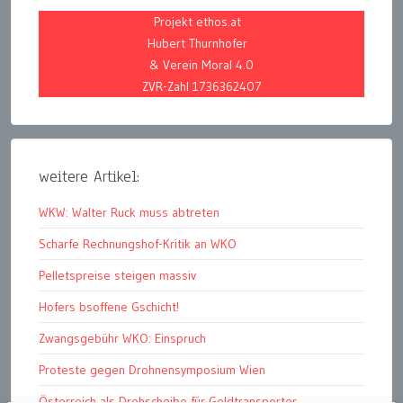
Projekt ethos.at
Hubert Thurnhofer
& Verein Moral 4.0
ZVR-Zahl 1736362407
weitere Artikel:
WKW: Walter Ruck muss abtreten
Scharfe Rechnungshof-Kritik an WKO
Pelletspreise steigen massiv
Hofers bsoffene Gschicht!
Zwangsgebühr WKO: Einspruch
Proteste gegen Drohnensymposium Wien
Österreich als Drehscheibe für Geldtransporter