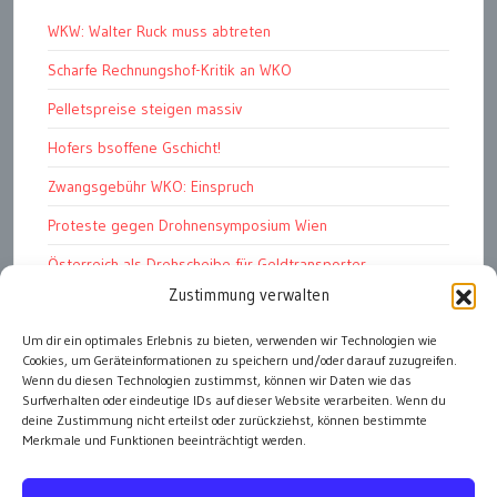
WKW: Walter Ruck muss abtreten
Scharfe Rechnungshof-Kritik an WKO
Pelletspreise steigen massiv
Hofers bsoffene Gschicht!
Zwangsgebühr WKO: Einspruch
Proteste gegen Drohnensymposium Wien
Österreich als Drehscheibe für Geldtransporter
Zustimmung verwalten
Financial Stability Report der OeNB 2026
Genug Eier fürs Osterkörberl?
Um dir ein optimales Erlebnis zu bieten, verwenden wir Technologien wie
Cookies, um Geräteinformationen zu speichern und/oder darauf zuzugreifen.
Angst vor Inflation und Krieg
Wenn du diesen Technologien zustimmst, können wir Daten wie das
Surfverhalten oder eindeutige IDs auf dieser Website verarbeiten. Wenn du
deine Zustimmung nicht erteilst oder zurückziehst, können bestimmte
Merkmale und Funktionen beeinträchtigt werden.
alle Artikel