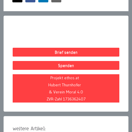
Brief senden
Spenden
Projekt ethos.at
Hubert Thurnhofer
& Verein Moral 4.0
ZVR-Zahl 1736362407
weitere Artikel: