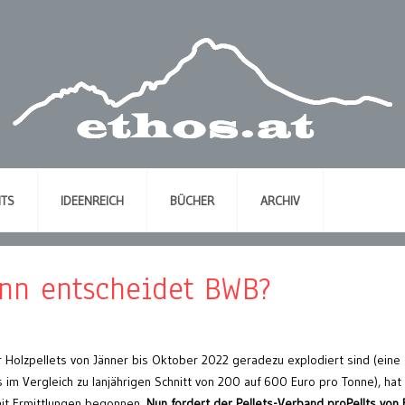
NTS
IDEENREICH
BÜCHER
ARCHIV
ann entscheidet BWB?
 Holzpellets von Jänner bis Oktober 2022 geradezu explodiert sind (eine
m Vergleich zu lanjährigen Schnitt von 200 auf 600 Euro pro Tonne), hat
t Ermittlungen begonnen.
Nun fordert der Pellets-Verband proPellts von