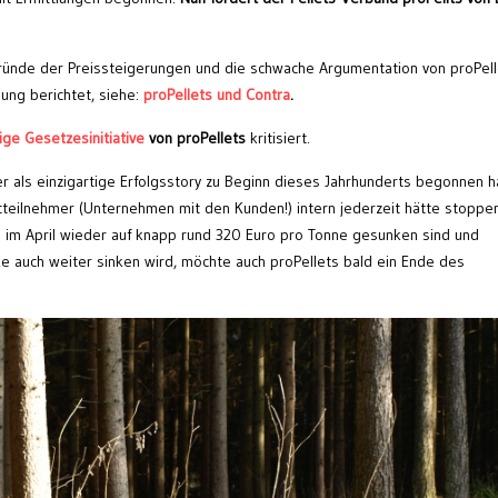
rgründe der Preissteigerungen und die schwache Argumentation von proPel
lung berichtet, siehe:
proPellets und Contra
.
ige Gesetzesinitiative
von proPellets
kritisiert.
er als einzigartige Erfolgsstory zu Beginn dieses Jahrhunderts begonnen h
teilnehmer (Unternehmen mit den Kunden!) intern jederzeit hätte stoppe
se im April wieder auf knapp rund 320 Euro pro Tonne gesunken sind und
e auch weiter sinken wird, möchte auch proPellets bald ein Ende des