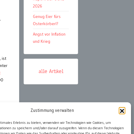
2026
Genug Eier fürs
r
Osterkörberl?
Angst vor Inflation
und Krieg
 ist
nter
alle Artikel
t
00
Zustimmung verwalten
ter
ptimales Erlebnis zu bieten, verwenden wir Technologien wie Cookies, um
ationen zu speichern und/oder darauf zuzugreifen. Wenn du diesen Technologien
önnen wir Daten wie das Surfverhalten oder eindeutige IDs auf dieser Website