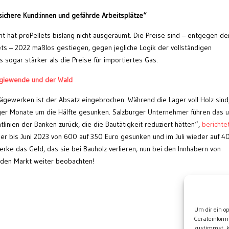
ichere Kund:innen und gefährde Arbeitsplätze“
t hat proPellets bislang nicht ausgeräumt. Die Preise sind – entgegen de
ets – 2022 maßlos gestiegen, gegen jegliche Logik der vollständigen
sogar stärker als die Preise für importiertes Gas.
ergiewende und der Wald
Sägewerken ist der Absatz eingebrochen: Während die Lager voll Holz sind,
iger Monate um die Hälfte gesunken. Salzburger Unternehmer führen das u
linien der Banken zurück, die die Bautätigkeit reduziert hätten“,
berichte
nner bis Juni 2023 von 600 auf 350 Euro gesunken und im Juli wieder auf 4
rke das Geld, das sie bei Bauholz verlieren, nun bei den Innhabern von
d den Markt weiter beobachten!
Wei
Um dir ein o
Geräteinform
zustimmst, k