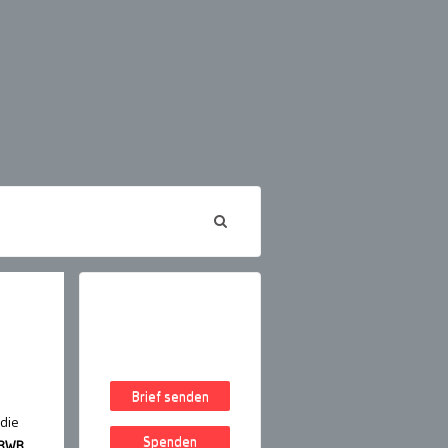
Brief senden
 die
Spenden
 BWB