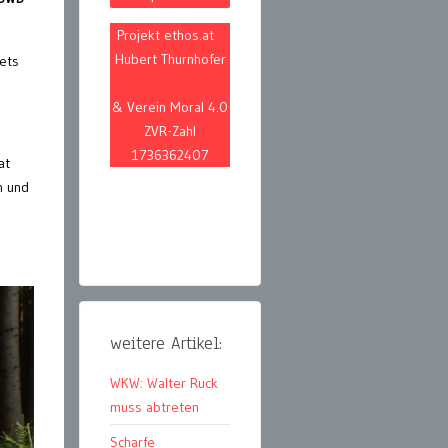
Projekt ethos.at
Hubert Thurnhofer
lets
& Verein Moral 4.0
ZVR-Zahl
1736362407
at
n und
weitere Artikel:
WKW: Walter Ruck
muss abtreten
Scharfe