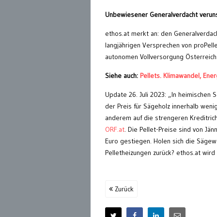
Unbewiesener Generalverdacht veruns
ethos.at merkt an: den Generalverdach
langjährigen Versprechen von proPell
autonomen Vollversorgung Österreichs 
Siehe auch:
Pellets. Klimawandel, En
Update 26. Juli 2023: „In heimischen 
der Preis für Sägeholz innerhalb wen
anderem auf die strengeren Kreditricht
ORF.at
. Die Pellet-Preise sind von Jä
Euro gestiegen. Holen sich die Sägewe
Pelletheizungen zurück? ethos.at wir
Zurück