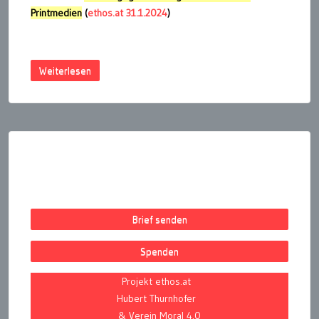
Printmedien
(
ethos.at 31.1.2024
)
Weiterlesen
Seitennummerierung
der
Beiträge
Brief senden
Spenden
Projekt ethos.at
Hubert Thurnhofer
& Verein Moral 4.0