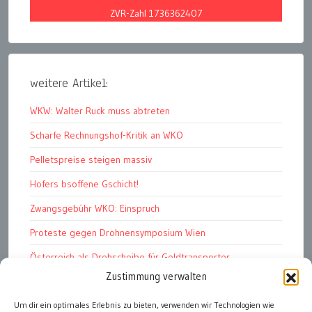
ZVR-Zahl 1736362407
weitere Artikel:
WKW: Walter Ruck muss abtreten
Scharfe Rechnungshof-Kritik an WKO
Pelletspreise steigen massiv
Hofers bsoffene Gschicht!
Zwangsgebühr WKO: Einspruch
Proteste gegen Drohnensymposium Wien
Österreich als Drehscheibe für Geldtransporter
Zustimmung verwalten
Financial Stability Report der OeNB 2026
Um dir ein optimales Erlebnis zu bieten, verwenden wir Technologien wie
Genug Eier fürs Osterkörberl?