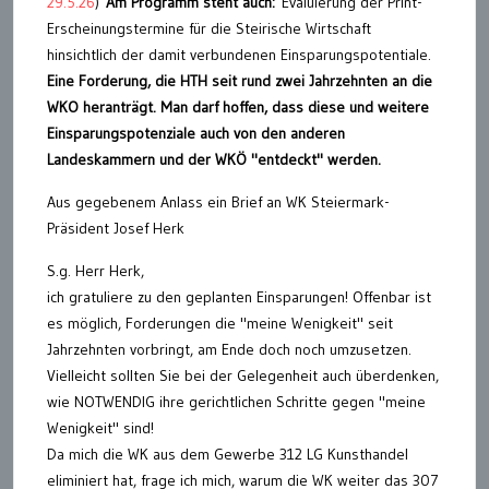
29.5.26
)
Am Programm steht auch:
Evaluierung der Print-
Erscheinungstermine für die Steirische Wirtschaft
hinsichtlich der damit verbundenen Einsparungspotentiale.
Eine Forderung, die HTH seit rund zwei Jahrzehnten an die
WKO heranträgt. Man darf hoffen, dass diese und weitere
Einsparungspotenziale auch von den anderen
Landeskammern und der WKÖ "entdeckt" werden.
Aus gegebenem Anlass ein Brief an WK Steiermark-
Präsident Josef Herk
S.g. Herr Herk,
ich gratuliere zu den geplanten Einsparungen! Offenbar ist
es möglich, Forderungen die "meine Wenigkeit" seit
Jahrzehnten vorbringt, am Ende doch noch umzusetzen.
Vielleicht sollten Sie bei der Gelegenheit auch überdenken,
wie NOTWENDIG ihre gerichtlichen Schritte gegen "meine
Wenigkeit" sind!
Da mich die WK aus dem Gewerbe 312 LG Kunsthandel
eliminiert hat, frage ich mich, warum die WK weiter das 307