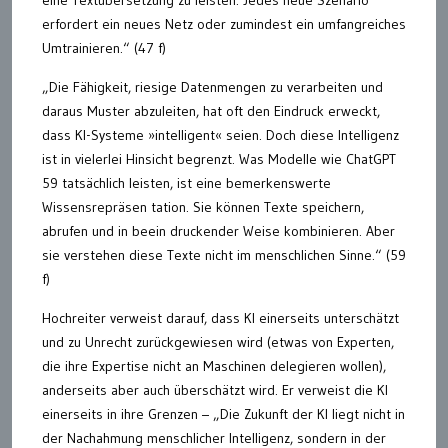
erfordert ein neues Netz oder zumindest ein umfangreiches
Umtrainieren.“ (47 f)
„Die Fähigkeit, riesige Datenmengen zu verarbeiten und
daraus Muster abzuleiten, hat oft den Eindruck erweckt,
dass KI-Systeme »intelligent« seien. Doch diese Intelligenz
ist in vielerlei Hinsicht begrenzt. Was Modelle wie ChatGPT
59 tatsächlich leisten, ist eine bemerkenswerte
Wissensrepräsen tation. Sie können Texte speichern,
abrufen und in beein druckender Weise kombinieren. Aber
sie verstehen diese Texte nicht im menschlichen Sinne.“ (59
f)
Hochreiter verweist darauf, dass KI einerseits unterschätzt
und zu Unrecht zurückgewiesen wird (etwas von Experten,
die ihre Expertise nicht an Maschinen delegieren wollen),
anderseits aber auch überschätzt wird. Er verweist die KI
einerseits in ihre Grenzen – „Die Zukunft der KI liegt nicht in
der Nachahmung menschlicher Intelligenz, sondern in der