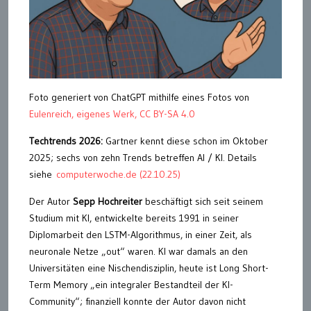
Foto generiert von ChatGPT mithilfe eines Fotos von
Eulenreich, eigenes Werk, CC BY-SA 4.0
Techtrends 2026:
Gartner kennt diese schon im Oktober
2025; sechs von zehn Trends betreffen AI / KI. Details
siehe
computerwoche.de (22.10.25)
Der Autor
Sepp Hochreiter
beschäftigt sich seit seinem
Studium mit KI, entwickelte bereits 1991 in seiner
Diplomarbeit den LSTM-Algorithmus, in einer Zeit, als
neuronale Netze „out“ waren. KI war damals an den
Universitäten eine Nischendisziplin, heute ist Long Short-
Term Memory „ein integraler Bestandteil der KI-
Community“; finanziell konnte der Autor davon nicht