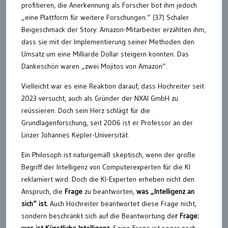
profitieren, die Anerkennung als Forscher bot ihm jedoch
„eine Plattform für weitere Forschungen.“ (37) Schaler
Beigeschmack der Story: Amazon-Mitarbeiter erzählten ihm,
dass sie mit der Implementierung seiner Methoden den
Umsatz um eine Milliarde Dollar steigern konnten. Das
Dankeschön waren „zwei Mojitos von Amazon“.
Vielleicht war es eine Reaktion darauf, dass Hochreiter seit
2023 versucht, auch als Gründer der NXAI GmbH zu
reüssieren. Doch sein Herz schlägt für die
Grundlagenforschung, seit 2006 ist er Professor an der
Linzer Johannes Kepler-Universität.
Ein Philosoph ist naturgemäß skeptisch, wenn der große
Begriff der Intelligenz von Computerexperten für die KI
reklamiert wird. Doch die KI-Experten erheben nicht den
Anspruch, die
Frage
zu beantworten,
was „Intelligenz an
sich“ ist.
Auch Hochreiter beantwortet diese Frage nicht,
sondern beschränkt sich auf die Beantwortung de
r Frage:
was ist Künstliche Intelligenz.
Seine Frage ist sogar noch