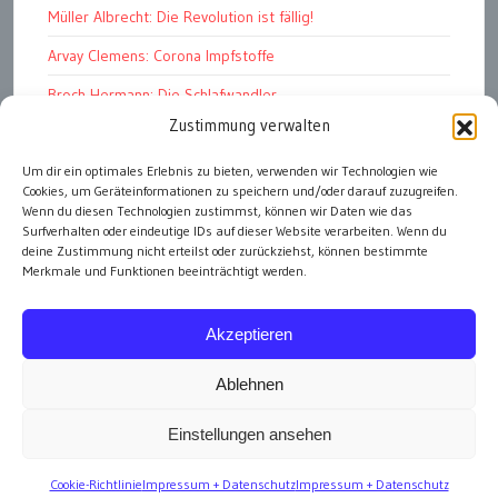
Müller Albrecht: Die Revolution ist fällig!
Arvay Clemens: Corona Impfstoffe
Broch Hermann: Die Schlafwandler
Zustimmung verwalten
Kohout Pavel: Ende der Großen Ferien
Bonelli Raphael: Kopflos
Um dir ein optimales Erlebnis zu bieten, verwenden wir Technologien wie
Cookies, um Geräteinformationen zu speichern und/oder darauf zuzugreifen.
Luczak Andreas: Deutschlands Energiewende
Wenn du diesen Technologien zustimmst, können wir Daten wie das
Surfverhalten oder eindeutige IDs auf dieser Website verarbeiten. Wenn du
deine Zustimmung nicht erteilst oder zurückziehst, können bestimmte
Merkmale und Funktionen beeinträchtigt werden.
alle Artikel
Akzeptieren
Ablehnen
Einstellungen ansehen
Impressum
Cookie-Richtlinie
Impressum + Datenschutz
Impressum + Datenschutz