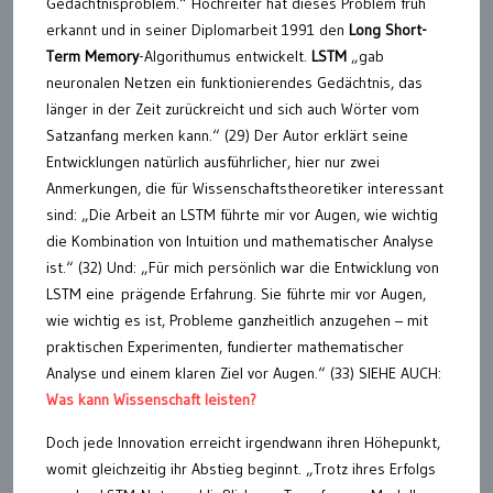
Gedächtnisproblem.“ Hochreiter hat dieses Problem früh
erkannt und in seiner Diplomarbeit 1991 den
Long Short-
Term Memory
-Algorithumus entwickelt.
LSTM
„gab
neuronalen Netzen ein funktionierendes Gedächtnis, das
länger in der Zeit zurückreicht und sich auch Wörter vom
Satzanfang merken kann.“ (29) Der Autor erklärt seine
Entwicklungen natürlich ausführlicher, hier nur zwei
Anmerkungen, die für Wissenschaftstheoretiker interessant
sind: „Die Arbeit an LSTM führte mir vor Augen, wie wichtig
die Kombination von Intuition und mathematischer Analyse
ist.“ (32) Und: „Für mich persönlich war die Entwicklung von
LSTM eine prägende Erfahrung. Sie führte mir vor Augen,
wie wichtig es ist, Probleme ganzheitlich anzugehen – mit
praktischen Experimenten, fundierter mathematischer
Analyse und einem klaren Ziel vor Augen.“ (33) SIEHE AUCH:
Was kann Wissenschaft leisten?
Doch jede Innovation erreicht irgendwann ihren Höhepunkt,
womit gleichzeitig ihr Abstieg beginnt. „Trotz ihres Erfolgs