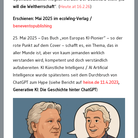
will die Weltherrschaft
“. (
Heute.at 16.2.26
)
Erschienen: Mai 2025 im ecoWing-Verlag /
beneventopublishing
25. Mai 2025 – Das Buch „von Europas KI-Pionier“ – so der
rote Punkt auf dem Cover – schafft es, ein Thema, das in
aller Munde ist, aber von kaum jemanden wirklich
verstanden wird, kompetent und doch verständlich
aufzubereiten. KI Künstliche Intelligenz / AI Artificial
Intelligence wurde spätestens seit dem Durchbruch von
ChatGPT zum Hype (siehe Bericht auf
heise.de 11.4.2023
,
Generative KI: Die Geschichte hinter ChatGPT
)