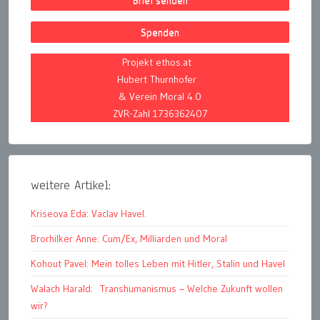
Spenden
Projekt ethos.at
Hubert Thurnhofer
& Verein Moral 4.0
ZVR-Zahl 1736362407
weitere Artikel:
Kriseova Eda: Vaclav Havel.
Brorhilker Anne: Cum/Ex, Milliarden und Moral
Kohout Pavel: Mein tolles Leben mit Hitler, Stalin und Havel
Walach Harald: Transhumanismus – Welche Zukunft wollen
wir?