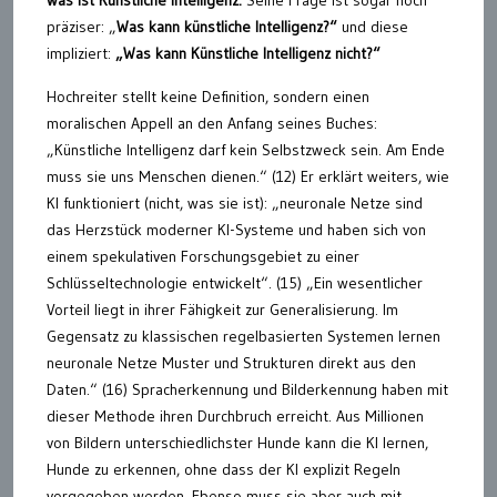
präziser: „
Was kann künstliche Intelligenz?“
und diese
impliziert:
„Was kann Künstliche Intelligenz nicht?“
Hochreiter stellt keine Definition, sondern einen
moralischen Appell an den Anfang seines Buches:
„Künstliche Intelligenz darf kein Selbstzweck sein. Am Ende
muss sie uns Menschen dienen.“ (12) Er erklärt weiters, wie
KI funktioniert (nicht, was sie ist): „neuronale Netze sind
das Herzstück moderner KI-Systeme und haben sich von
einem spekulativen Forschungsgebiet zu einer
Schlüsseltechnologie entwickelt“. (15) „Ein wesentlicher
Vorteil liegt in ihrer Fähigkeit zur Generalisierung. Im
Gegensatz zu klassischen regelbasierten Systemen lernen
neuronale Netze Muster und Strukturen direkt aus den
Daten.“ (16) Spracherkennung und Bilderkennung haben mit
dieser Methode ihren Durchbruch erreicht. Aus Millionen
von Bildern unterschiedlichster Hunde kann die KI lernen,
Hunde zu erkennen, ohne dass der KI explizit Regeln
vorgegeben werden. Ebenso muss sie aber auch mit