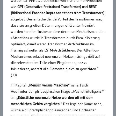
wurden LSTM-Netze schließlich von Transformer-Modellen
wie
GPT (Generative Pretrained Transformer)
und
BERT
(Bidirectional Encoder Represen tations from Transformers)
abgelöst. Der entscheidende Vorteil der Transformer war,
dass sie an großen Datenmengen effizienter trainiert
werden konnten. Insbesondere der neue Mechanismus der
»Attention« wurde in Transformern durch Parallelisierung
optimiert, damit waren Transformer-Architekturen im
Training schneller als LSTM-Architekturen. Der Attention-
Mechanismus erlaubt neuronalen Netzen, sich gezielt auf
die relevantesten Teile einer Eingabesequenz zu
fokussieren, anstatt alle Elemente gleich zu gewichten.“
(39)
Im Kapitel „
Mensch versus Maschine
“ nähert sich
Hochreiter der philosophischen Frage „Was ist Intelligenz?“
an.
„Künstliche neuronale Netze werden oft mit dem
menschlichen Gehirn verglichen.“
Das legt der Name nahe,
würde ein Sprachphilosoph einwenden und Hochreiter