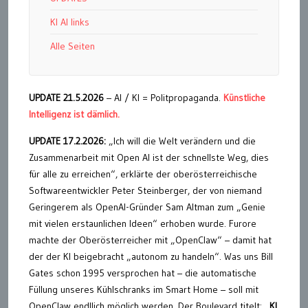
KI AI links
Alle Seiten
UPDATE 21.5.2026
– AI / KI = Politpropaganda.
Künstliche
Intelligenz ist dämlich.
UPDATE 17.2.2026:
„Ich will die Welt verändern und die
Zusammenarbeit mit Open AI ist der schnellste Weg, dies
für alle zu erreichen“, erklärte der oberösterreichische
Softwareentwickler Peter Steinberger, der von niemand
Geringerem als OpenAI-Gründer Sam Altman zum „Genie
mit vielen erstaunlichen Ideen“ erhoben wurde. Furore
machte der Oberösterreicher mit „OpenClaw“ – damit hat
der der KI beigebracht „autonom zu handeln“. Was uns Bill
Gates schon 1995 versprochen hat – die automatische
Füllung unseres Kühlschranks im Smart Home – soll mit
OpenClaw endllich möglich werden. Der Boulevard titelt: „
KI