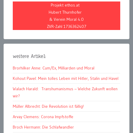
Projekt ethos.at
Hubert Thurnhofer
& Verein Moral 4.0
ZVR-Zahl 1736362407
weitere Artikel:
Brorhilker Anne: Cum/Ex, Milliarden und Moral
Kohout Pavel: Mein tolles Leben mit Hitler, Stalin und Havel
Walach Harald: Transhumanismus – Welche Zukunft wollen
wir?
Müller Albrecht: Die Revolution ist fällig!
Arvay Clemens: Corona Impfstoffe
Broch Hermann: Die Schlafwandler