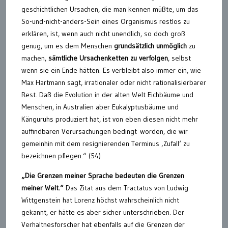
geschichtlichen Ursachen, die man kennen müßte, um das
So-und-nicht-anders-Sein eines Organismus restlos zu
erklären, ist, wenn auch nicht unendlich, so doch groß
genug, um es dem Menschen
grundsätzlich unmöglich
zu
machen,
sämtliche Ursachenketten zu verfolgen
, selbst
wenn sie ein Ende hätten. Es verbleibt also immer ein, wie
Max Hartmann sagt, irrationaler oder nicht rationalisierbarer
Rest. Daß die Evolution in der alten Welt Eichbäume und
Menschen, in Australien aber Eukalyptusbäume und
Känguruhs produziert hat, ist von eben diesen nicht mehr
auffindbaren Verursachungen bedingt worden, die wir
gemeinhin mit dem resignierenden Terminus ‚Zufall‘ zu
bezeichnen pflegen.“ (54)
„Die Grenzen meiner Sprache bedeuten die Grenzen
meiner Welt.“
Das Zitat aus dem Tractatus von Ludwig
Wittgenstein hat Lorenz höchst wahrscheinlich nicht
gekannt, er hätte es aber sicher unterschrieben. Der
Verhaltnesforscher hat ebenfalls auf die Grenzen der