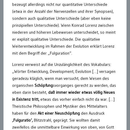
bezeugt allerdings nicht nur quantitative Unterschiede
(etwa in der Anzahl der Nervenzellen und ihrer Synopsen),
sondern auch qualitative Unterschiede (aber eben keine
prinzipiellen Unterschiede). Wenn Konrad Lorenz zwischen
niederen und höheren Lebewesen unterscheidet, so meint
er explizit qualitative Unterschiede. Die qualitative
Weiterentwicklung im Rahmen der Evolution erklärt Lorenz
mit dem Begriff der „Fulguration“.
Lorenz verweist auf die Unzulänglichkeit des Vokabulars:
„Wörter Entwicklung, Development, Evolution […] versagen
geradezu kläglich, wenn man versucht, dem Wesen des
organischen
Schöpfung
svorganges gerecht zu werden, das
eben darin besteht,
daß immer wieder etwas völlig Neues
in Existenz tritt,
etwas das vorher einfach nicht da war. […]
Theistische Philosophen und Mystiker des Mittelalters
haben für den
Akt einer Neuschöpfung
den Ausdruck
‚Fulguratio‘,
Blitzstrahl, geprägt. Sie wollten damit
zweifellos die unmittelbare Einwirkung von oben, von Gott