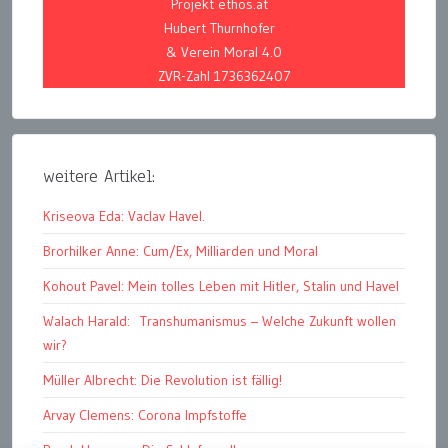
Projekt ethos.at
Hubert Thurnhofer
& Verein Moral 4.0
ZVR-Zahl 1736362407
weitere Artikel:
Kriseova Eda: Vaclav Havel.
Brorhilker Anne: Cum/Ex, Milliarden und Moral
Kohout Pavel: Mein tolles Leben mit Hitler, Stalin und Havel
Walach Harald: Transhumanismus – Welche Zukunft wollen
wir?
Müller Albrecht: Die Revolution ist fällig!
Arvay Clemens: Corona Impfstoffe