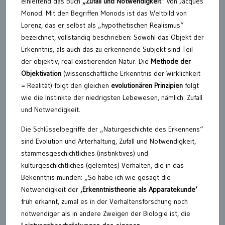
einleitend das Buch
„Zufall und Notwendigkeit“
von Jacques
Monod. Mit den Begriffen Monods ist das Weltbild von
Lorenz, das er selbst als „hypothetischen Realismus“
bezeichnet, vollständig beschrieben: Sowohl das Objekt der
Erkenntnis, als auch das zu erkennende Subjekt sind Teil
der objektiv, real existierenden Natur. Die
Methode der
Objektivation
(wissenschaftliche Erkenntnis der Wirklichkeit
= Realität) folgt den gleichen
evolutionären Prinzipien
folgt
wie die Instinkte der niedrigsten Lebewesen, nämlich: Zufall
und Notwendigkeit.
Die Schlüsselbegriffe der „Naturgeschichte des Erkennens“
sind Evolution und Arterhaltung, Zufall und Notwendigkeit,
stammesgeschichtliches (instinktives) und
kulturgeschichtliches (gelerntes) Verhalten, die in das
Bekenntnis münden: „So habe ich wie gesagt die
Notwendigkeit der
‚Erkenntnistheorie als Apparatekunde‘
früh erkannt, zumal es in der Verhaltensforschung noch
notwendiger als in andere Zweigen der Biologie ist, die