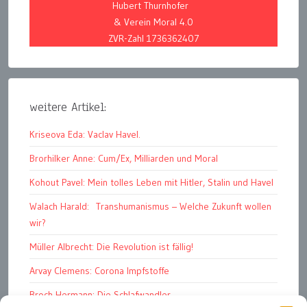
Hubert Thurnhofer
& Verein Moral 4.0
ZVR-Zahl 1736362407
weitere Artikel:
Kriseova Eda: Vaclav Havel.
Brorhilker Anne: Cum/Ex, Milliarden und Moral
Kohout Pavel: Mein tolles Leben mit Hitler, Stalin und Havel
Walach Harald: Transhumanismus – Welche Zukunft wollen
wir?
Müller Albrecht: Die Revolution ist fällig!
Arvay Clemens: Corona Impfstoffe
Broch Hermann: Die Schlafwandler