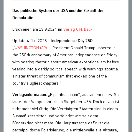
Das politische System der USA und die Zukunft der
Demokratie
Erschienen am 19.9.2024 im
Verlag C.H. Beck
Update 4. Juli 2026 –
Independence Day 250
–
„
WASHINGTON (AP)
— President Donald Trump ushered in
the 250th anniversary of American independence on Friday
with soaring rhetoric about American exceptionalism before
veering into a darkly political speech with warnings about a
sinister threat of communism that evoked one of the
country’s ugliest chapters.“
Verlagsinformation: „
E pluribus unum“, aus vielem eines: So
lautet der Wappenspruch im Siegel der USA. Doch davon ist
nicht mehr viel übrig. Die Vereinigten Staaten sind in einem
Ausmaß zerstritten und verfeindet wie seit dem
Bürgerkrieg nicht mehr. Die Hauptursache dafür ist die
parteipolitische Polarisierung, die mittlerweile alle Akteure,