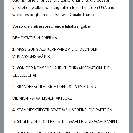
Buch ist eine unerlässliche Lektüre für alle, die besser
verstehen wollen, was eigentlich los ist mit den USA und
woran es liegt – nicht erst seit Donald Trump.
Vorab die vielversprechende Inhaltsangabe
DEMOKRATIE IN AMERIKA
1. MÄSSIGUNG ALS KERNPRINZIP: DIE IDEEN DER
VERFASSUNGSVÄTER
2. VON DER KONSENS- ZUR KULTURKAMPFNATION: DIE
GESELLSCHAFT
3. BRANDBESCHLEUNIGER DER POLARISIERUNG:
DIE NICHT-STAATLICHEN AKTEURE
4. STAMMESKRIEGER STATT WAHLVEREINE: DIE PARTEIEN
5. SIEGEN UM JEDEN PREIS: DIE WAHLEN UND WAHLKÄMPFE
6. AUFSTIEG ZUR DOMINANTEN REGIERUNGSGEWALT: DER