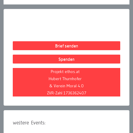
Brief senden
Spenden
Projekt ethos.at
Hubert Thurnhofer
& Verein Moral 4.0
ZVR-Zahl 1736362407
weitere Events: