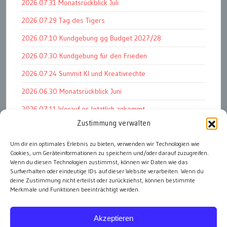
2026.07.31 Monatsrückblick Juli
2026.07.29 Tag des Tigers
2026.07.10 Kundgebung gg Budget 2027/28
2026.07.30 Kundgebung für den Frieden
2026.07.24 Summit KI und Kreativrechte
2026.06.30 Monatsrückblick Juni
2026.07.11 Worauf es letztlich ankommt
Zustimmung verwalten
2026.07.01 Markenwert Studie 2026
Um dir ein optimales Erlebnis zu bieten, verwenden wir Technologien wie
2026.07.07 Open Space im Weltmuseum
Cookies, um Geräteinformationen zu speichern und/oder darauf zuzugreifen.
2026.06.26 PK Wirtschaftsminister und APG Vorstand
Wenn du diesen Technologien zustimmst, können wir Daten wie das
Surfverhalten oder eindeutige IDs auf dieser Website verarbeiten. Wenn du
deine Zustimmung nicht erteilst oder zurückziehst, können bestimmte
Merkmale und Funktionen beeinträchtigt werden.
alle Events
Akzeptieren