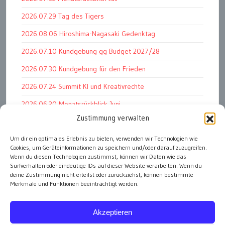
2026.07.29 Tag des Tigers
2026.08.06 Hiroshima-Nagasaki Gedenktag
2026.07.10 Kundgebung gg Budget 2027/28
2026.07.30 Kundgebung für den Frieden
2026.07.24 Summit KI und Kreativrechte
2026.06.30 Monatsrückblick Juni
Zustimmung verwalten
2026.07.11 Worauf es letztlich ankommt
Um dir ein optimales Erlebnis zu bieten, verwenden wir Technologien wie
2026.07.01 Markenwert Studie 2026
Cookies, um Geräteinformationen zu speichern und/oder darauf zuzugreifen.
2026.07.07 Open Space im Weltmuseum
Wenn du diesen Technologien zustimmst, können wir Daten wie das
Surfverhalten oder eindeutige IDs auf dieser Website verarbeiten. Wenn du
deine Zustimmung nicht erteilst oder zurückziehst, können bestimmte
Merkmale und Funktionen beeinträchtigt werden.
alle Events
Akzeptieren