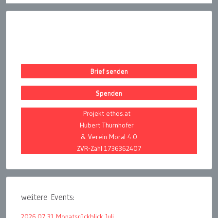
Brief senden
Spenden
Projekt ethos.at
Hubert Thurnhofer
& Verein Moral 4.0
ZVR-Zahl 1736362407
weitere Events:
2026.07.31 Monatsrückblick Juli