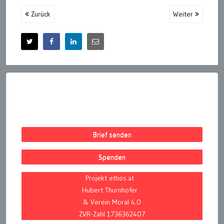
Zurück
Weiter
Brief senden
Spenden
Projekt ethos.at
Hubert Thurnhofer
& Verein Moral 4.0
ZVR-Zahl 1736362407