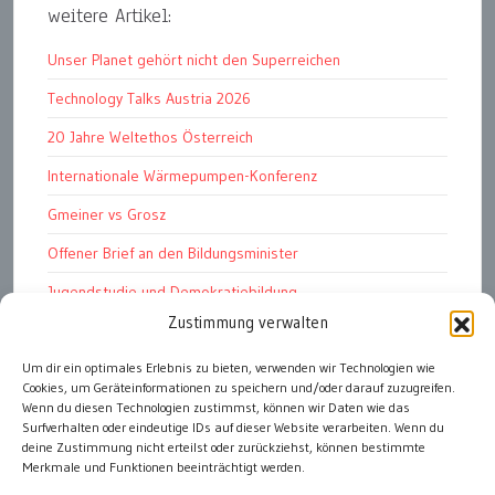
weitere Artikel:
Unser Planet gehört nicht den Superreichen
Technology Talks Austria 2026
20 Jahre Weltethos Österreich
Internationale Wärmepumpen-Konferenz
Gmeiner vs Grosz
Offener Brief an den Bildungsminister
Jugendstudie und Demokratiebildung
Zustimmung verwalten
Solschenizyn, Dugin und der Westen
Finanzindustrie manipuliert Schüler
Um dir ein optimales Erlebnis zu bieten, verwenden wir Technologien wie
Cookies, um Geräteinformationen zu speichern und/oder darauf zuzugreifen.
Chemtrails Contrails Geoengineering
Wenn du diesen Technologien zustimmst, können wir Daten wie das
Surfverhalten oder eindeutige IDs auf dieser Website verarbeiten. Wenn du
deine Zustimmung nicht erteilst oder zurückziehst, können bestimmte
Merkmale und Funktionen beeinträchtigt werden.