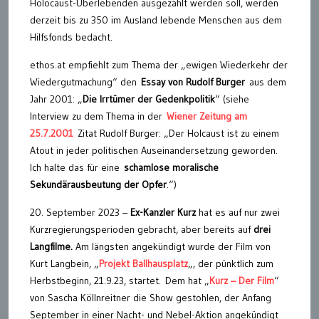
Holocaust-Überlebenden ausgezahlt werden soll, werden
derzeit bis zu 350 im Ausland lebende Menschen aus dem
Hilfsfonds bedacht.
ethos.at empfiehlt zum Thema der „ewigen Wiederkehr der
Wiedergutmachung“ den
Essay von Rudolf Burger
aus dem
Jahr 2001: „
Die Irrtümer der Gedenkpolitik
“ (siehe
Interview zu dem Thema in der
Wiener Zeitung am
25.7.2001
Zitat Rudolf Burger: „Der Holcaust ist zu einem
Atout in jeder politischen Auseinandersetzung geworden.
Ich halte das für eine
schamlose moralische
Sekundärausbeutung der Opfer
.“)
20. September 2023 –
Ex-Kanzler Kurz
hat es auf nur zwei
Kurzregierungsperioden gebracht, aber bereits auf
drei
Langfilme.
Am längsten angekündigt wurde der Film von
Kurt Langbein, „
Projekt Ballhausplatz
„, der pünktlich zum
Herbstbeginn, 21.9.23, startet. Dem hat „
Kurz – Der Film
“
von Sascha Köllnreitner die Show gestohlen, der Anfang
September in einer Nacht- und Nebel-Aktion angekündigt