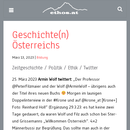
Geschichte(n)
Österreichs
März 13, 2023
|
Bildung
Zeitgeschichte / Politik / Ethik / Twitter
25. März 2023
Armin Wolf twittert:
„Der Professor
@PeterFilzmaier und der Wolf @ArminWolf – übrigens auch
der Titel ihres neuen Buchs
Morgen im launigen
Doppelinterview in der #Krone und auf @krone_at [Krone+]
Foto: Reinhard Holl“ (Ergänzung 29.3.23: es hat keine zwei
Tage gedauert, da waren Wolf und Filz auch schon bei Ster-
und Grissemanns „Willkommen Österreich“. 4×2
Männerbussi zur Begrüßung. Das sollte man auch in der