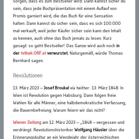
sorgen, dass es zum Bestseller wird. Dann kannst sicher du
sein, dass jede Buchpräsentation mit einem Auflauf von
Promis garniert wird, die das Buch für eine Sensation
halten. Dann kannst du sicher sein, dass es sich 100.000
mal verkauft, weil jeder Käufer sicher sein kann den Inhalt
zu kennen, auch ohne das Buch jemals zu lesen. Kurz
gesagt: so geht Bestseller! Das Ganze wird auch noch
in
der
tvthek.ORF.at
verwurstet.
Naturgemäß, würde Thomas
Bernhard sagen.
Revolutionen
13. März 2023 –
Josef Broukal
via twitter: 13. März 1848. In
Wien ist Revolution gegen Habsburg. Dann folgen freie
Wahlen für alle Männer, eine halbdemokratische Verfassung,
die Bauernbefreiung. Warum feiern wir das nicht?
Wiener Zeitung
am 12. März 2023 – „1848 – vergessen und
verdrängt. Revolutionshistoriker
Wolfgang Häusler
über die
Erinnerungskultur an ein Wendejahr der österreichischen