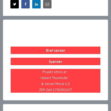
Brief senden
Spenden
Projekt ethos.at
Hubert Thurnhofer
& Verein Moral 4.0
ZVR-Zahl 1736362407