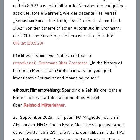
und ab 8.9.23 ausgestrahlt wurde. Nun aber die endgültige,
absolute, totale Wahrheit, wie der dezente Titel verrät:
„
Sebastian Kurz – The Truth
„. Das Drehbuch stammt laut
„FAZ“ von der österreichischen Autorin Judith Grohmann,
die 2019 eine Kurz-Biografie herausbrachte, berichtet
ORF.at (20.9.23)
(Buchbesprechung von Natascha Stobl auf
respekt.net
)
Grohmann über Grohmann
: „In the history of
European Media Judith Grohmann was the youngest
Investigative Journalist and Managing editor.“
ethos.at Filmempfehlung: S
par dir die Zeit für drei banale
Filme und lies statt dessen den ethos-Artikel
über
Reinhold Mitterlehner.
26. September 2023 – Ein paar FPÖ-Mitglieder waren in
Afghanistan. NEOS-Chefin Beate Meinl-Reisinger zwitschert
daher (twitter 26.9.23): „Die Allianz der Taliban mit der FPÖ
macht durchaus Sinn. Genauso wie die Partnerschaft der