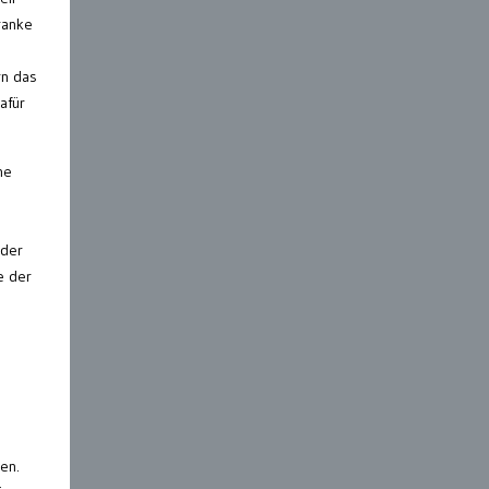
ranke
rn das
afür
ne
 der
e der
en.