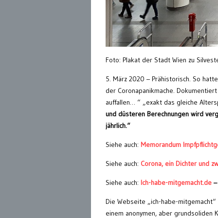
Foto: Plakat der Stadt Wien zu Silves
5. März 2020 – Prähistorisch. So hatt
der Coronapanikmache. Dokumentiert
auffallen… “ „exakt das gleiche Alters
und düsteren Berechnungen wird ver
jährlich.“
Siehe auch:
Memorandum Impfpflichtg
Siehe auch:
Corona, ein Dichter und z
Siehe auch:
Ich-habe-mitgemacht.de
–
Die Webseite „ich-habe-mitgemacht“ i
einem anonymen, aber grundsoliden Kr