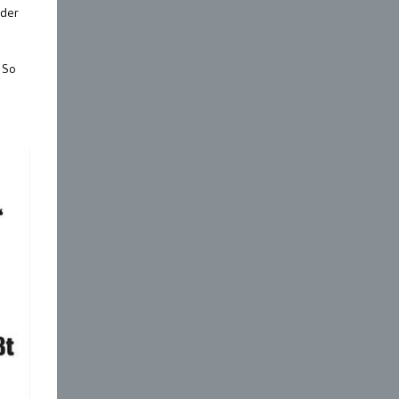
 der
 So