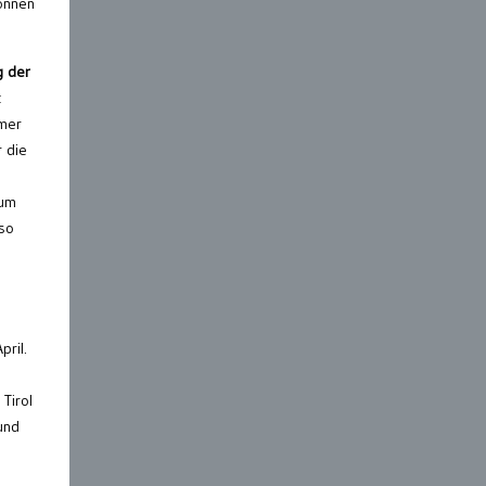
können
g der
t
hmer
r die
 um
 so
pril.
Tirol
und