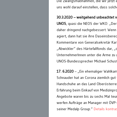
Die Zwangsmaßnahmen, die wir jetzt er
uns wohl darauf einstellen, dass solc
30.3.2020 – weitgehend unbeachtet 
UNOS
, quasi die NEOS der WKO: „Der C
daher dringend nachgebessert. Wenn 
agiert, dann hat sie ihre Daseinsbere
Kommentare von Generalsekretär Karlhe
„Abwickler“ des Härtefallfonds dar, 
UnternehmerInnen unter die Arme zu g
UNOS-Bundessprecher Michael Schust
17. 6.2020
– „Ein ehemaliger Wahlka
Schnauder hat an Corona ziemlich gut 
Handschuhe an das Land Oberösterreich
Erfahrung beim Einkauf von Medizinpro
Angebote waren bis zu sechs Mal teure
werfen Aufträge an Manager mit ÖVP-N
seiner Medalp Group.“
Details kontras