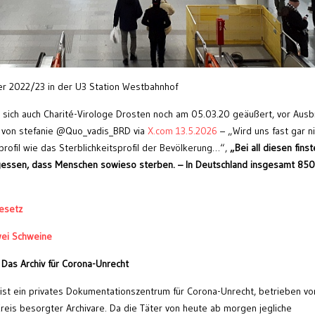
ter 2022/23 in der U3 Station Westbahnhof
e sich auch Charité-Virologe Drosten noch am 05.03.20 geäußert, vor Ausb
 von stefanie @Quo_vadis_BRD via
X.com 13.5.2026
– „Wird uns fast gar ni
profil wie das Sterblichkeitsprofil der Bevölkerung…“,
„Bei all diesen fins
gessen, dass Menschen sowieso sterben. – In Deutschland insgesamt 85
esetz
wei Schweine
 Das Archiv für Corona-Unrecht
st ein privates Dokumentationszentrum für Corona-Unrecht, betrieben vo
eis besorgter Archivare. Da die Täter von heute ab morgen jegliche