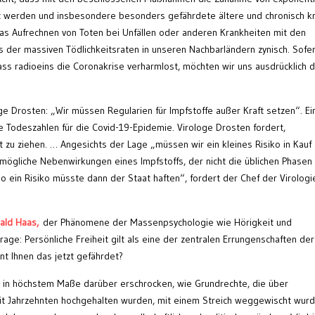
t werden und insbesondere besonders gefährdete ältere und chronisch k
s Aufrechnen von Toten bei Unfällen oder anderen Krankheiten mit den
s der massiven Tödlichkeitsraten in unseren Nachbarländern zynisch. Sofe
ass radioeins die Coronakrise verharmlost, möchten wir uns ausdrücklich d
ge Drosten: „Wir müssen Regularien für Impfstoffe außer Kraft setzen“. Ei
e Todeszahlen für die Covid-19-Epidemie. Virologe Drosten fordert,
zu ziehen. … Angesichts der Lage „müssen wir ein kleines Risiko in Kauf
 mögliche Nebenwirkungen eines Impfstoffs, der nicht die üblichen Phasen
so ein Risiko müsste dann der Staat haften“, fordert der Chef der Virologi
ald Haas,
der Phänomene der Massenpsychologie wie Hörigkeit und
age: Persönliche Freiheit gilt als eine der zentralen Errungenschaften der
int Ihnen das jetzt gefährdet?
ns in höchstem Maße darüber erschrocken, wie Grundrechte, die über
it Jahrzehnten hochgehalten wurden, mit einem Streich weggewischt wurd