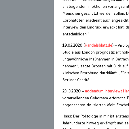
ansteigenden Infektionen verlangsam
Menschen geschützt werden sollen. Da
Coronatoten erscheint auch angesicht
Interview den Eindruck erweckt hat, d
entschuldigen.“
19.03.2020 (
Handelsblatt.de
)
– Virolo
Studie aus London prognostiziert hoh
ungewöhnliche Maßnahmen in Betracht 
nehmen“, sagte Drosten mit Blick auf
klinischen Erprobung durchläuft. „Für 
Berliner Charité.“
23. 3.2020
–
addendum interviewt Har
vorauseilenden Gehorsam erforscht. Fr
sogenannten zivilisierten Welt. Ersche
Haas: Der Politologe in mir ist erste
Jahrhunderte hinweg erkämpft und se