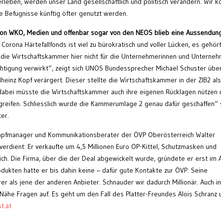
leben, werden unser Land gesellschaftlich und politisch verändern. Wir 
he Befugnisse künftig öfter genutzt werden.
von WKO, Medien und offenbar sogar von den NEOS blieb eine Aussendun
orona Härtefallfonds ist viel zu bürokratisch und voller Lücken, es gehör
die Wirtschaftskammer hier nicht für die Unternehmerinnen und Unterne
chtigung verwirkt“, zeigt sich UNOS Bundessprecher Michael Schuster übe
inz Kopf verärgert. Dieser stellte die Wirtschaftskammer in der ZIB2 als
„dabei müsste die Wirtschaftskammer auch ihre eigenen Rücklagen nützen
reifen. Schliesslich wurde die Kammerumlage 2 genau dafür geschaffen“
er.
mpfmanager und Kommunikationsberater der ÖVP Oberösterreich Walter
verdient: Er verkaufte um 4,5 Millionen Euro OP-Kittel, Schutzmasken und
. Die Firma, über die der Deal abgewickelt wurde, gründete er erst im A
dukten hatte er bis dahin keine – dafür gute Kontakte zur ÖVP. Seine
r als jene der anderen Anbieter. Schnauder wir dadurch Millionär. Auch in 
ähe Fragen auf. Es geht um den Fall des Platter-Freundes Alois Schranz 
t.at