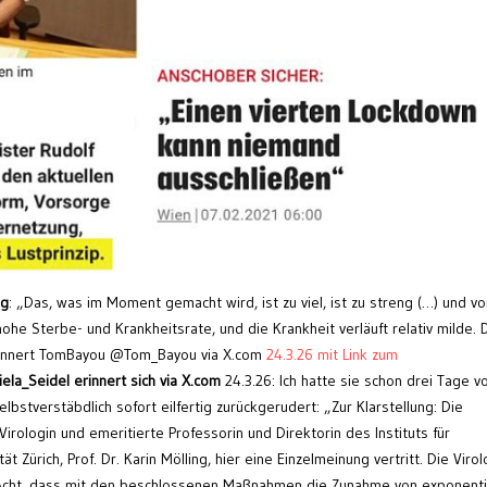
ng
: „Das, was im Moment gemacht wird, ist zu viel, ist zu streng (…) und vo
ohe Sterbe- und Krankheitsrate, und die Krankheit verläuft relativ milde. 
erinnert TomBayou @Tom_Bayou via X.com
24.3.26 mit Link zum
iela_Seidel
erinnert sich via X.com
24.3.26: Ich hatte sie schon drei Tage v
lbstverstäbdlich sofort eilfertig zurückgerudert: „Zur Klarstellung: Die
irologin und emeritierte Professorin und Direktorin des Instituts für
t Zürich, Prof. Dr. Karin Mölling, hier eine Einzelmeinung vertritt. Die Virol
 Acht, dass mit den beschlossenen Maßnahmen die Zunahme von exponenti