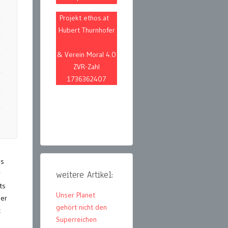
Projekt ethos.at
Hubert Thurnhofer
& Verein Moral 4.0
ZVR-Zahl
1736362407
ns
r
weitere Artikel:
ts
Unser Planet
her
gehört nicht den
c
Superreichen
1