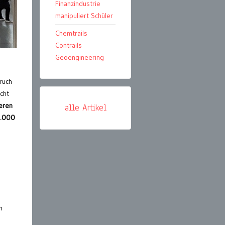
Finanzindustrie
manipuliert Schüler
Chemtrails
Contrails
Geoengineering
ruch
cht
teren
alle Artikel
0.000
n