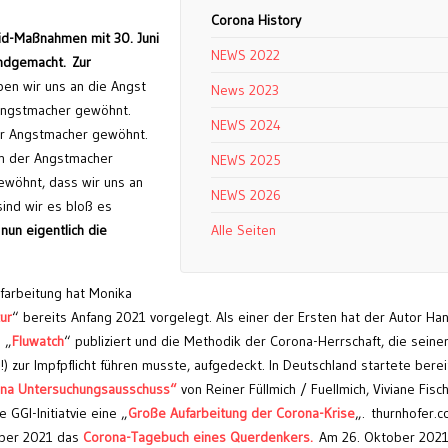
Corona History
vid-Maßnahmen mit 30. Juni
NEWS 2022
undgemacht.
Zur
ben wir uns an die Angst
News 2023
Angstmacher gewöhnt.
NEWS 2024
er Angstmacher gewöhnt.
n der Angstmacher
NEWS 2025
ewöhnt, dass wir uns an
NEWS 2026
sind wir es bloß es
un eigentlich die
Alle Seiten
farbeitung hat Monika
ur
“ bereits Anfang 2021 vorgelegt. Als einer der Ersten hat der Autor Ha
 „
Fluwatch
“ publiziert und die Methodik der Corona-Herrschaft, die seine
) zur Impfpflicht führen musste, aufgedeckt. In Deutschland startete berei
na Untersuchungsausschuss“
von Reiner Füllmich / Fuellmich, Viviane Fisc
 GGI-Initiatvie eine „
Große Aufarbeitung der Corona-Krise
„. thurnhofer.c
ober 2021 das
Corona-Tagebuch eines Querdenkers.
Am 26. Oktober 202