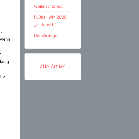
Weihnachtsfest
Fußball WM 2026:
„historisch“
s
Die Wichtigen
, wenn
n
rkung.
alle Artikel
che
s