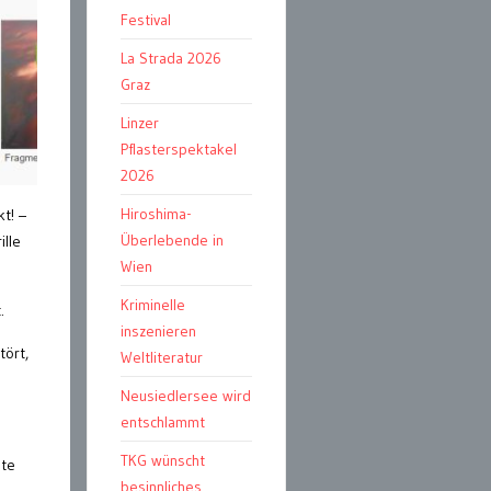
Festival
La Strada 2026
Graz
Linzer
Pflasterspektakel
2026
Hiroshima-
t! –
Überlebende in
ille
Wien
Kriminelle
.
inszenieren
tört,
Weltliteratur
Neusiedlersee wird
entschlammt
TKG wünscht
dte
besinnliches