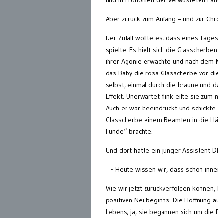
und in Erdhöhlen der verwüsteten Lan
Aber zurück zum Anfang – und zur Chr
Der Zufall wollte es, dass eines Tage
spielte. Es hielt sich die Glasscherb
ihrer Agonie erwachte und nach dem K
das Baby die rosa Glasscherbe vor die
selbst, einmal durch die braune und 
Effekt. Unerwartet flink eilte sie zum
Auch er war beeindruckt und schickte 
Glasscherbe einem Beamten in die Hä
Funde“ brachte.
Und dort hatte ein junger Assistent 
—- Heute wissen wir, dass schon inne
Wie wir jetzt zurückverfolgen können,
positiven Neubeginns. Die Hoffnung au
Lebens, ja, sie begannen sich um die 