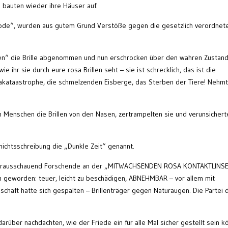
bauten wieder ihre Häuser auf.
riode“, wurden aus gutem Grund Verstöße gegen die gesetzlich verordnet
.
en“ die Brille abgenommen und nun erschrocken über den wahren Zustand
ie ihr sie durch eure rosa Brillen seht – sie ist schrecklich, das ist die
imakataastrophe, die schmelzenden Eisberge, das Sterben der Tiere! Nehmt
n Menschen die Brillen von den Nasen, zertrampelten sie und verunsichert
chichtsschreibung die „Dunkle Zeit“ genannt.
n vorausschauend Forschende an der „MITWACHSENDEN ROSA KONTAKTLINS
em geworden: teuer, leicht zu beschädigen, ABNEHMBAR – vor allem mit
lschaft hatte sich gespalten – Brillenträger gegen Naturaugen. Die Partei 
 darüber nachdachten, wie der Friede ein für alle Mal sicher gestellt sein k