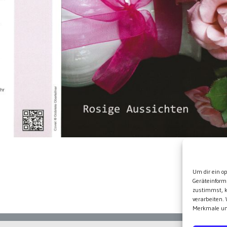
Wei
Um dir ein o
Geräteinform
zustimmst, k
verarbeiten.
Merkmale und