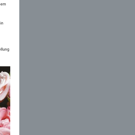
edem
in
ellung