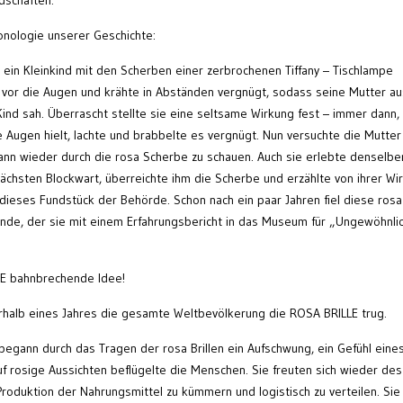
dschaften.
onologie unserer Geschichte:
s ein Kleinkind mit den Scherben einer zerbrochenen Tiffany – Tischlampe
en vor die Augen und krähte in Abständen vergnügt, sodass seine Mutter au
ind sah. Überrascht stellte sie eine seltsame Wirkung fest – immer dann
 Augen hielt, lachte und brabbelte es vergnügt. Nun versuchte die Mutter
dann wieder durch die rosa Scherbe zu schauen. Auch sie erlebte denselbe
 nächsten Blockwart, überreichte ihm die Scherbe und erzählte von ihrer Wi
dieses Fundstück der Behörde. Schon nach ein paar Jahren fiel diese rosa
nde, der sie mit einem Erfahrungsbericht in das Museum für „Ungewöhnli
DIE bahnbrechende Idee!
rhalb eines Jahres die gesamte Weltbevölkerung die ROSA BRILLE trug.
 begann durch das Tragen der rosa Brillen ein Aufschwung, ein Gefühl eine
f rosige Aussichten beflügelte die Menschen. Sie freuten sich wieder des
Produktion der Nahrungsmittel zu kümmern und logistisch zu verteilen. Sie