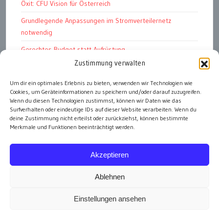
Öxit: CFU Vision für Österreich
Grundlegende Anpassungen im Stromverteilernetz
notwendig
Gerechtes Budget statt Aufrüstung
Zustimmung verwalten
Petition: E-Dienstwagen
Das Kapitalismustribunal
Um dir ein optimales Erlebnis zu bieten, verwenden wir Technologien wie
Cookies, um Geräteinformationen zu speichern und/oder darauf zuzugreifen.
Bundesschatz für „öffentliche Einheiten“
Wenn du diesen Technologien zustimmst, können wir Daten wie das
Surfverhalten oder eindeutige IDs auf dieser Website verarbeiten. Wenn du
deine Zustimmung nicht erteilst oder zurückziehst, können bestimmte
Merkmale und Funktionen beeinträchtigt werden.
alle Artikel
Akzeptieren
Ablehnen
Einstellungen ansehen
Impressum