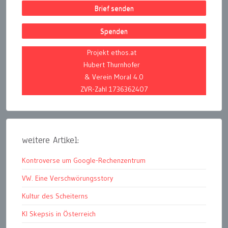
Brief senden
Spenden
Projekt ethos.at
Hubert Thurnhofer
& Verein Moral 4.0
ZVR-Zahl 1736362407
weitere Artikel:
Kontroverse um Google-Rechenzentrum
VW. Eine Verschwörungsstory
Kultur des Scheiterns
KI Skepsis in Österreich