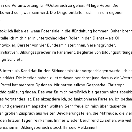
oll in die Verantwortung für #Österreich zu gehen. #FlügelHeben Die
 Es wird sein, was sein wird. Die Dinge entfalten sich in ihrem eigenen
z
book:
Ich liebe es, wenn Potenziale in die #Entfaltung kommen. Daher brenn
telle ich mich hier in unterschiedlichen Rollen in den Dienst – als ÖH-
ntwickler, Berater von vier Bundesminister:innen, Vereinsgründer,
initiativen, Bildungssprecher im Parlament, Begleiter von Bildungsstiftung
dige Schule) …
intern als Kandidat für den Bildungsminister vorgeschlagen wurde. Ich h
 erklärt. Die Medien haben zuletzt davon berichtet (und daraus ein Wett
 Partei hat mehrere Optionen. Wir hatten etliche Gespräche. Christoph
hfolgelösung finden. Das war für mich persönlich bis gestern nicht absehb
des Vorstandes ist. Das akzeptiere ich, so funktionieren Parteien. Ich beda
rden und gemeinsam anpacken wollten. Sehr freue ich mich über tausende
en großen Zuspruch aus weiten Bevölkerungsteilen, die Mitfreude, die vie
n den letzten Tagen reinkamen. Immer wieder berührend zu sehen, wie viel
Menschen im Bildungsbereich steckt. Ihr seid Held:innen!