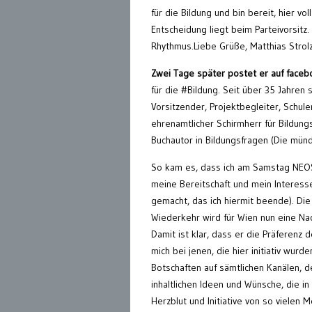
für die Bildung und bin bereit, hier v
Entscheidung liegt beim Parteivorsitz.
Rhythmus.Liebe Grüße, Matthias Strol
Zwei Tage später postet er auf face
für die #Bildung. Seit über 35 Jahren s
Vorsitzender, Projektbegleiter, Schule
ehrenamtlicher Schirmherr für Bildungs
Buchautor in Bildungsfragen (Die mün
So kam es, dass ich am Samstag NEOS-
meine Bereitschaft und mein Interesse
gemacht, das ich hiermit beende). Die
Wiederkehr wird für Wien nun eine Nac
Damit ist klar, dass er die Präferenz 
mich bei jenen, die hier initiativ wu
Botschaften auf sämtlichen Kanälen, d
inhaltlichen Ideen und Wünsche, die i
Herzblut und Initiative von so vielen 