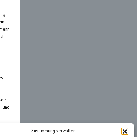
Möge
nem
 mehr.
ich
e
es
äre,
n; und
Zustimmung verwalten