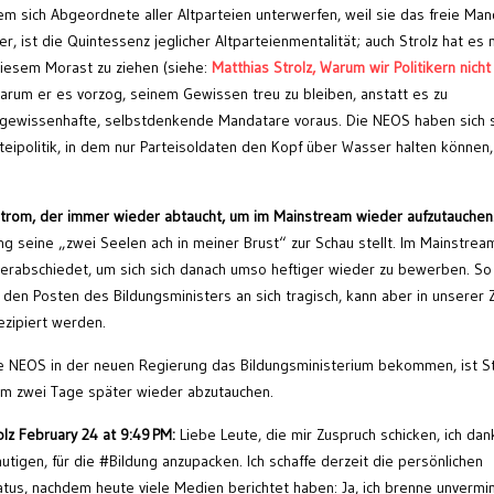
m sich Abgeordnete aller Altparteien unterwerfen, weil sie das freie Man
, ist die Quintessenz jeglicher Altparteienmentalität; auch Strolz hat es n
iesem Morast zu ziehen (siehe:
Matthias Strolz, Warum wir Politikern nicht
 warum er es vorzog, seinem Gewissen treu zu bleiben, anstatt es zu
 gewissenhafte, selbstdenkende Mandatare voraus. Die NEOS haben sich s
eipolitik, in dem nur Parteisoldaten den Kopf über Wasser halten können,
Strom, der immer wieder abtaucht, um im Mainstream wieder aufzutauchen
g seine „zwei Seelen ach in meiner Brust“ zur Schau stellt. Im Mainstrea
 verabschiedet, um sich sich danach umso heftiger wieder zu bewerben. So 
en Posten des Bildungsministers an sich tragisch, kann aber in unserer Z
ezipiert werden.
e NEOS in der neuen Regierung das Bildungsministerium bekommen, ist St
um zwei Tage später wieder abzutauchen.
lz February 24 at 9:49 PM:
Liebe Leute, die mir Zuspruch schicken, ich dan
utigen, für die #Bildung anzupacken. Ich schaffe derzeit die persönlichen
tatus, nachdem heute viele Medien berichtet haben: Ja, ich brenne unvermi