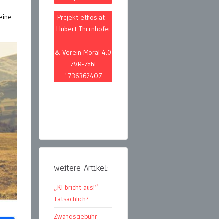
eine
Projekt ethos.at
.
Hubert Thurnhofer
& Verein Moral 4.0
ZVR-Zahl
1736362407
weitere Artikel:
„KI bricht aus!“
Tatsächlich?
Zwangsgebühr