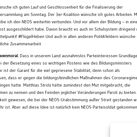
nsche ich guten Lauf und Geschlossenheit für die Finalisierung der
versammlung am Sonntag. Der 3er-Koalition wünsche ich gutes Arbeiten. 
eibe ich den NEOS weiterhin verbunden. Und vor allem der Bildung – in ei
rbst ausgeschildert habe. Davon braucht es auch im Schulsystem dringend
ttelpunkt! #FlügelHeben Und auch in allen anderen Politikfeldern wünsche 
liche Zusammenarbeit.
avenmoral.
Dass in unserem Land ausnahmslos Parteiinteressen Grundlag
bei der Besetzung eines so wichtigen Postens wie des Bildungsministers
r ist der Garant für die viel gepriesene Stabilität, denn schon als
iesen, dass er gegen die bildungsfeindlichen Maßnahmen des Coronaregim
ingen hatte. Matthias Strolz hätte zumindest den Mut mitgebracht, die
en zu nennen und den Feinden jeglicher Veränderungen Paroli zu bieten.
hkeit gewesen, die bei der NEOS-Urabstimmung außer Streit gestanden w
hr ist. Aber auf diese Idee ist natürlich kein NEOS-Parteisoldat gekomme