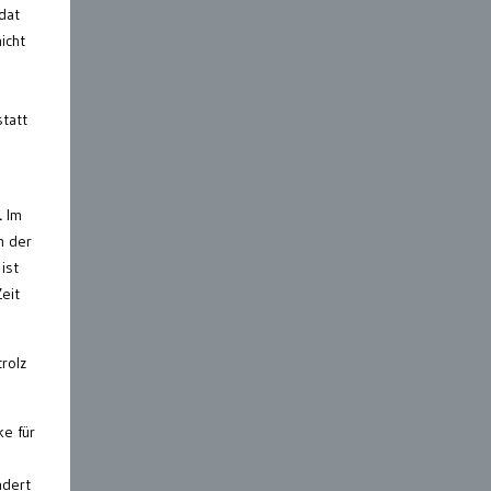
dat
icht
tatt
.
Im
m der
ist
eit
rolz
ke für
ndert