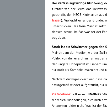
Der verfassungswidrige Klubzwang,
de
fürchten wie der Teufel das Weihwasser
geschafft, den NEOS-Klubkarren aus d
trauen
). Vielleicht einer der Gründe,
unterdrücken. Das freie Mandat setzt
dessen schnell im Fahrwasser der Part
begeben.
Strolz ist ein Schwimmer gegen den 
Mainstream der Medien, wo der Zwillin
Politik, von der er sich immer wieder
der jüngste Höhepunkt im Fiebern um d
nur noch als Komödie inszeniert und r
Nachdem durchgesickert war, dass di
naturgemäß wieder aufgetaucht, nur 
Via facebook
teilt er mit:
Matthias Stro
die vielen Zusendungen, dich mich erm
Antworten leider nicht. Was ist der S