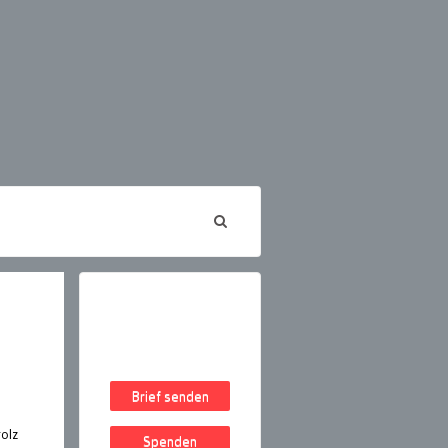
Brief senden
olz
Spenden