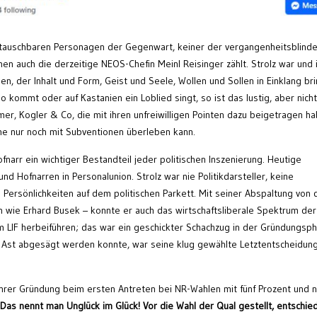
austauschbaren Personagen der Gegenwart, keiner der vergangenheitsblind
enen auch die derzeitige NEOS-Chefin Meinl Reisinger zählt. Strolz war und 
, der Inhalt und Form, Geist und Seele, Wollen und Sollen in Einklang br
o kommt oder auf Kastanien ein Loblied singt, so ist das lustig, aber nicht
mer, Kogler & Co, die mit ihren unfreiwilligen Pointen dazu beigetragen ha
ne nur noch mit Subventionen überleben kann.
fnarr ein wichtiger Bestandteil jeder politischen Inszenierung. Heutige
 und Hofnarren in Personalunion. Strolz war nie Politikdarsteller, keine
Persönlichkeiten auf dem politischen Parkett. Mit seiner Abspaltung von 
en wie Erhard Busek – konnte er auch das wirtschaftsliberale Spektrum de
 LIF herbeiführen; das war ein geschickter Schachzug in der Gründungsph
 Ast abgesägt werden konnte, war seine klug gewählte Letztentscheidung
ihrer Gründung beim ersten Antreten bei NR-Wahlen mit fünf Prozent und 
Das nennt man Unglück im Glück! Vor die Wahl der Qual gestellt, entschie