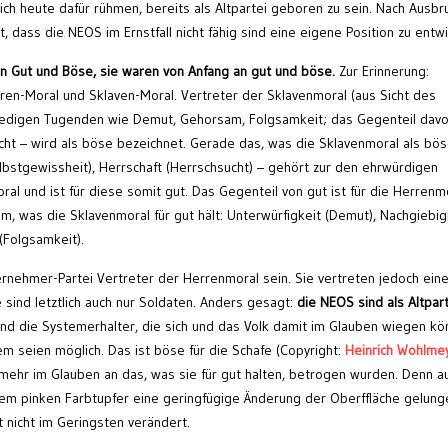
ch heute dafür rühmen, bereits als Altpartei geboren zu sein. Nach Ausbr
, dass die NEOS im Ernstfall nicht fähig sind eine eigene Position zu entwi
n Gut und Böse, sie waren von Anfang an gut und böse.
Zur Erinnerung:
ren-Moral und Sklaven-Moral. Vertreter der Sklavenmoral (aus Sicht des
predigen Tugenden wie Demut, Gehorsam, Folgsamkeit; das Gegenteil davo
ucht – wird als böse bezeichnet. Gerade das, was die Sklavenmoral als bö
Selbstgewissheit), Herrschaft (Herrschsucht) – gehört zur den ehrwürdigen
l und ist für diese somit gut. Das Gegenteil von gut ist für die Herrenm
em, was die Sklavenmoral für gut hält: Unterwürfigkeit (Demut), Nachgiebig
(Folgsamkeit).
rnehmer-Partei Vertreter der Herrenmoral sein. Sie vertreten jedoch ein
sind letztlich auch nur Soldaten. Anders gesagt:
die NEOS sind als Altpart
nd die Systemerhalter, die sich und das Volk damit im Glauben wiegen kö
seien möglich. Das ist böse für die Schafe (Copyright:
Heinrich Wohlmey
 mehr im Glauben an das, was sie für gut halten, betrogen wurden. Denn a
m pinken Farbtupfer eine geringfügige Änderung der Oberffläche gelunge
nicht im Geringsten verändert.