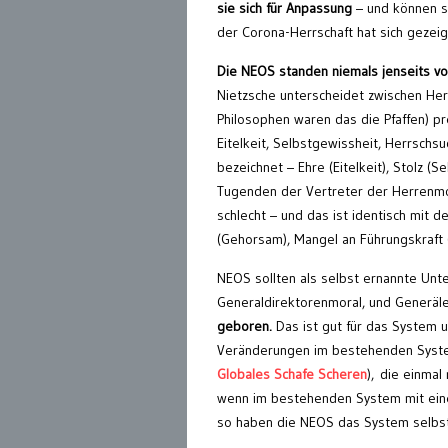
sie sich für Anpassung
– und können si
der Corona-Herrschaft hat sich gezeigt
Die NEOS standen niemals jenseits vo
Nietzsche unterscheidet zwischen Her
Philosophen waren das die Pfaffen) 
Eitelkeit, Selbstgewissheit, Herrschs
bezeichnet – Ehre (Eitelkeit), Stolz (
Tugenden der Vertreter der Herrenmora
schlecht – und das ist identisch mit d
(Gehorsam), Mangel an Führungskraft 
NEOS sollten als selbst ernannte Unte
Generaldirektorenmoral, und Generäle 
geboren.
Das ist gut für das System u
Veränderungen im bestehenden System 
Globales Schafe Scheren
), die einmal
wenn im bestehenden System mit eine
so haben die NEOS das System selbst 