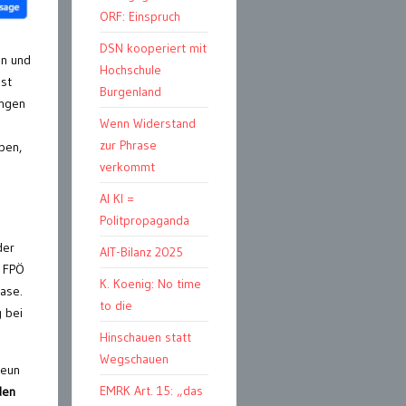
ORF: Einspruch
DSN kooperiert mit
en und
Hochschule
ist
Burgenland
ingen
Wenn Widerstand
zur Phrase
ben,
verkommt
AI KI =
Politpropaganda
der
AIT-Bilanz 2025
r FPÖ
K. Koenig: No time
ase.
to die
 bei
Hinschauen statt
Wegschauen
neun
EMRK Art. 15: „das
den