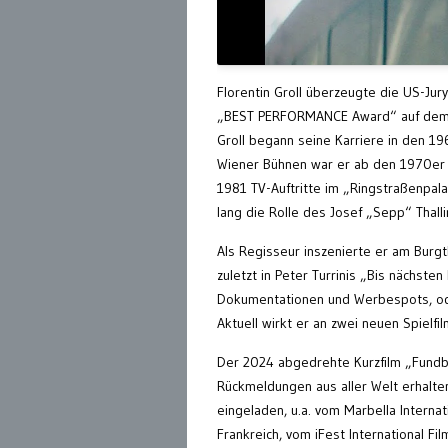
Florentin Groll überzeugte die US-Jur
„BEST PERFORMANCE Award“ auf dem Fe
Groll begann seine Karriere in den 1
Wiener Bühnen war er ab den 1970er Ja
1981 TV-Auftritte im „Ringstraßenpala
lang die Rolle des Josef „Sepp“ Thall
Als Regisseur inszenierte er am Burg
zuletzt in Peter Turrinis „Bis nächsten
Dokumentationen und Werbespots, oder
Aktuell wirkt er an zwei neuen Spielfil
Der 2024 abgedrehte Kurzfilm „Fundb
Rückmeldungen aus aller Welt erhalte
eingeladen, u.a. vom Marbella Internat
Frankreich, vom iFest International Fil