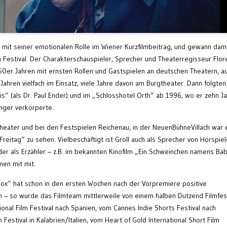
y mit seiner emotionalen Rolle im Wiener Kurzfilmbeitrag, und gewann dam
stival. Der Charakterschauspieler, Sprecher und Theaterregisseur Flor
960er Jahren mit ernsten Rollen und Gastspielen an deutschen Theatern, a
hren vielfach im Einsatz, viele Jahre davon am Burgtheater. Dann folgten
is“ (als Dr. Paul Ender) und im „Schlosshotel Orth“ ab 1996, wo er zehn J
inger verkörperte.
theater und bei den Festspielen Reichenau, in der NeuenBühneVillach war 
 Freitag“ zu sehen. Vielbeschäftigt ist Groll auch als Sprecher von Hörspiel
 als Erzähler – z.B. im bekannten Kinofilm „Ein Schweinchen namens Bab
men mit mit.
ox“ hat schon in den ersten Wochen nach der Vorpremiere positive
n – so wurde das Filmteam mittlerweile von einem halben Dutzend Filmfest
ional Film Festival nach Spanien, vom Cannes Indie Shorts Festival nach
m Festival in Kalabrien/Italien, vom Heart of Gold International Short Film