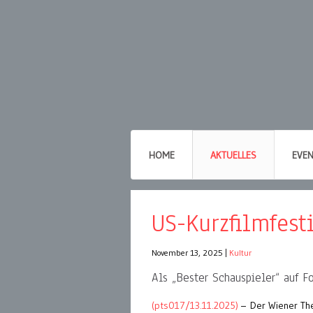
HOME
AKTUELLES
EVE
US-Kurzfilmfest
November 13, 2025
|
Kultur
Als „Bester Schauspieler“ auf F
(pts017/13.11.2025)
– Der Wiener The