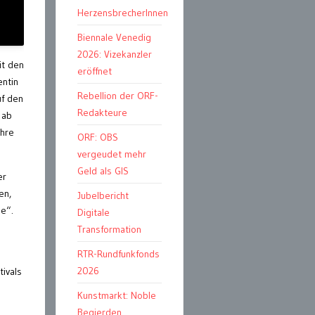
HerzensbrecherInnen
Biennale Venedig
2026: Vizekanzler
it den
eröffnet
entin
Rebellion der ORF-
uf den
Redakteure
 ab
ahre
ORF: OBS
vergeudet mehr
Geld als GIS
er
en,
Jubelbericht
e“.
Digitale
Transformation
RTR-Rundfunkfonds
2026
ivals
Kunstmarkt: Noble
Begierden