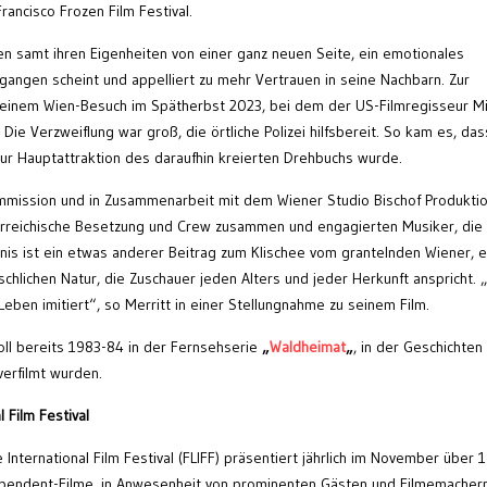
rancisco Frozen Film Festival.
ien samt ihren Eigenheiten von einer ganz neuen Seite, ein emotionales
gangen scheint und appelliert zu mehr Vertrauen in seine Nachbarn. Zur
einem Wien-Besuch im Spätherbst 2023, bei dem der US-Filmregisseur Mi
 Die Verzweiflung war groß, die örtliche Polizei hilfsbereit. So kam es, da
zur Hauptattraktion des daraufhin kreierten Drehbuchs wurde.
ommission und in Zusammenarbeit mit dem Wiener Studio Bischof Produkti
terreichische Besetzung und Crew zusammen und engagierten Musiker, die 
bnis ist ein etwas anderer Beitrag zum Klischee vom grantelnden Wiener, e
schlichen Natur, die Zuschauer jeden Alters und jeder Herkunft anspricht. 
eben imitiert“, so Merritt in einer Stellungnahme zu seinem Film.
oll bereits 1983-84 in der Fernsehserie
„
Waldheimat
„
, in der Geschichten
erfilmt wurden.
 Film Festival
nternational Film Festival (FLIFF) präsentiert jährlich im November über 
dependent-Filme, in Anwesenheit von prominenten Gästen und Filmemacher