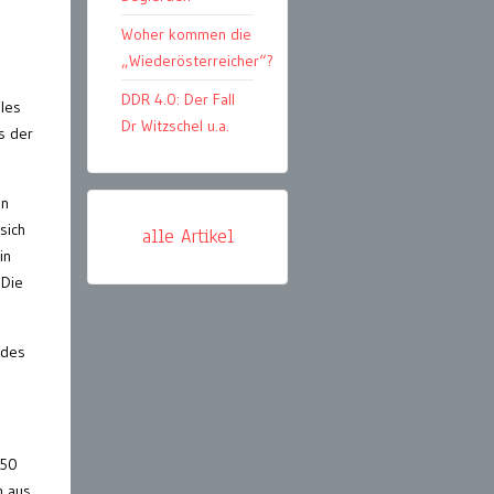
Woher kommen die
„Wiederösterreicher“?
DDR 4.0: Der Fall
les
Dr Witzschel u.a.
ss der
on
sich
alle Artikel
in
„Die
 des
150
n aus