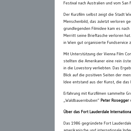
Festival nach Australien und vom San F
Der Kurzfilm selbst zeigt die Stadt W
Menschenbild, das zuletzt verloren ge
grundlegenden Filmidee kam es nach 
Merritt seine Brieftasche verloren hat.
in Wien gut organisierte Fundservice 
Mit Unterstützung der Vienna Film C
stellten die Amerikaner eine rein ös
in die Lovestory verliebten. Das Erge
Blick auf die positiven Seiten der men
Idee entstand aus der Kunst, die das L
Erfahrung mit Kurzfilmen sammelte Gr
„Waldbauernbuben“
Peter Rosegger
v
Über das Fort Lauderdale International
Das 1986 gegründete Fort Lauderdale I
amerikanische und internationale In