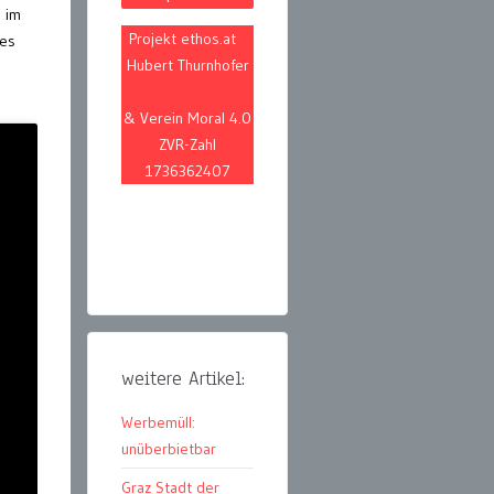
e im
Projekt ethos.at
des
Hubert Thurnhofer
& Verein Moral 4.0
ZVR-Zahl
1736362407
weitere Artikel:
Werbemüll:
unüberbietbar
Graz Stadt der