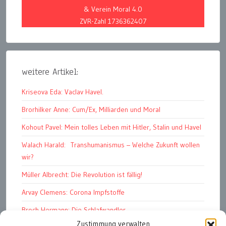
& Verein Moral 4.0
ZVR-Zahl 1736362407
weitere Artikel:
Kriseova Eda: Vaclav Havel.
Brorhilker Anne: Cum/Ex, Milliarden und Moral
Kohout Pavel: Mein tolles Leben mit Hitler, Stalin und Havel
Walach Harald: Transhumanismus – Welche Zukunft wollen
wir?
Müller Albrecht: Die Revolution ist fällig!
Arvay Clemens: Corona Impfstoffe
Broch Hermann: Die Schlafwandler
Zustimmung verwalten