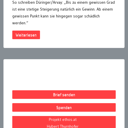
So schreiben Düringer/Arvay: „Bis zu einem gewissen Grad
ist eine stetige Steigerung natürlich ein Gewinn. Ab einem
gewissen Punkt kann sie hingegen sogar schädlich
werden.“
Weiterlesen
Seitennummerierung
der
Beiträge
Brief senden
Spenden
Projekt ethos.at
Hubert Thurnhofer